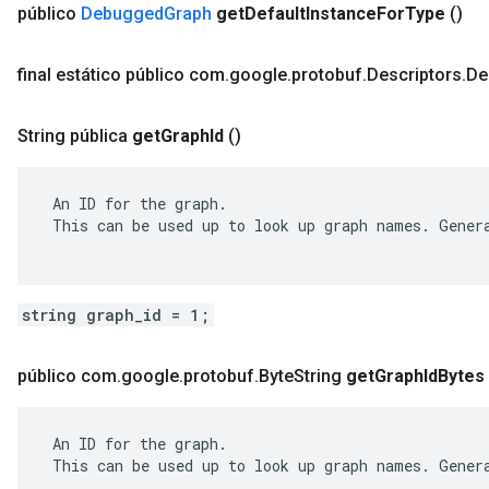
público
Debugged
Graph
get
Default
Instance
For
Type
()
final estático público com
.
google
.
protobuf
.
Descriptors
.
De
String pública
get
Graph
Id
()
 An ID for the graph.

 This can be used up to look up graph names. Genera
string graph_id = 1;
público com
.
google
.
protobuf
.
Byte
String
get
Graph
Id
Bytes
 An ID for the graph.

 This can be used up to look up graph names. Genera