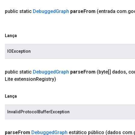
public static
Debugged
Graph
parse
From
(entrada com
.
go
Lança
IOException
public static
Debugged
Graph
parse
From
(byte[] dados
,
co
Lite extension
Registry)
Lança
InvalidProtocolBufferException
parse
From
Debugged
Graph
estático público
(dados com
.