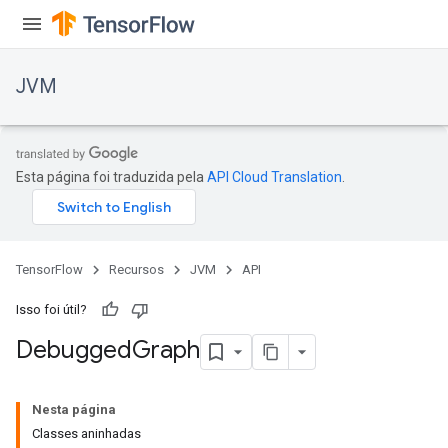
JVM
Esta página foi traduzida pela
API Cloud Translation
.
TensorFlow
Recursos
JVM
API
Isso foi útil?
Debugged
Graph
ions
Nesta página
Classes aninhadas