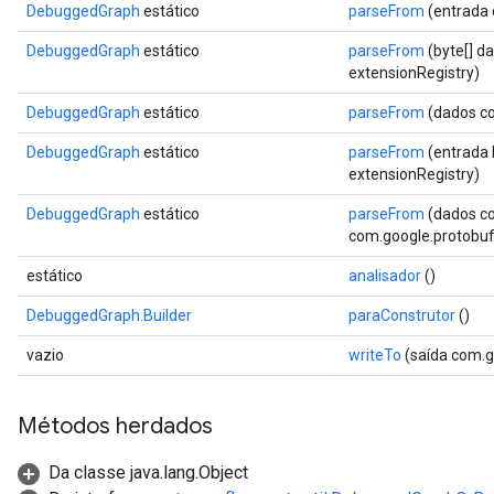
DebuggedGraph
estático
parseFrom
(entrada
DebuggedGraph
estático
parseFrom
(byte[] d
extensionRegistry)
DebuggedGraph
estático
parseFrom
(dados co
DebuggedGraph
estático
parseFrom
(entrada 
extensionRegistry)
DebuggedGraph
estático
parseFrom
(dados co
com.google.protobuf.
estático
analisador
()
DebuggedGraph.Builder
paraConstrutor
()
vazio
writeTo
(saída com.
Métodos herdados
Da classe java.lang.Object