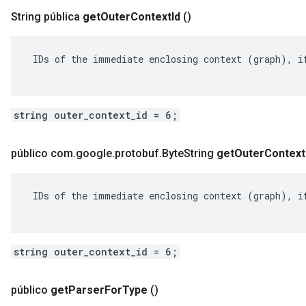
String pública
get
Outer
Context
Id
()
 IDs of the immediate enclosing context (graph), if
string outer_context_id = 6;
público com
.
google
.
protobuf
.
Byte
String
get
Outer
Context
 IDs of the immediate enclosing context (graph), if
string outer_context_id = 6;
público
get
Parser
For
Type
()