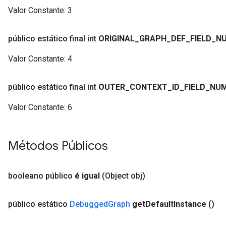
Valor Constante:
3
público estático final int
ORIGINAL
_
GRAPH
_
DEF
_
FIELD
_
N
Valor Constante:
4
público estático final int
OUTER
_
CONTEXT
_
ID
_
FIELD
_
NU
Valor Constante:
6
Métodos Públicos
booleano público
é igual
(Object obj)
público estático
Debugged
Graph
get
Default
Instance
()