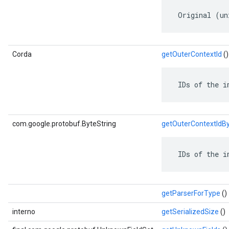
 Original (un
ent
Corda
getOuterContextId
()
 IDs of the i
com.google.protobuf.ByteString
getOuterContextIdB
 IDs of the i
getParserForType
()
interno
getSerializedSize
()