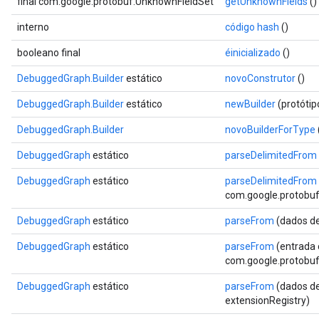
final com.google.protobuf.UnknownFieldSet
getUnknownFields
()
interno
código hash
()
booleano final
éinicializado
()
DebuggedGraph.Builder
estático
novoConstrutor
()
DebuggedGraph.Builder
estático
newBuilder
(protóti
DebuggedGraph.Builder
novoBuilderForType
DebuggedGraph
estático
parseDelimitedFrom
DebuggedGraph
estático
parseDelimitedFrom
com.google.protobuf.
DebuggedGraph
estático
parseFrom
(dados de
DebuggedGraph
estático
parseFrom
(entrada 
com.google.protobuf.
DebuggedGraph
estático
parseFrom
(dados de
extensionRegistry)