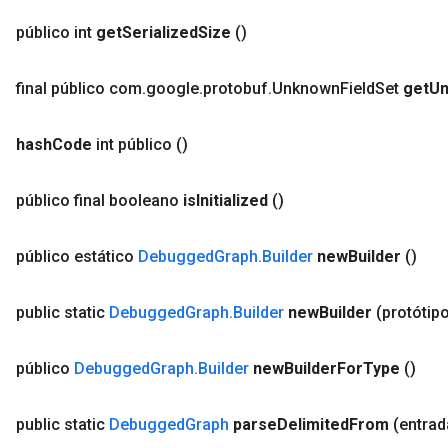
público int
get
Serialized
Size
()
final público com
.
google
.
protobuf
.
Unknown
Field
Set
get
U
hash
Code
int público
()
público final booleano
is
Initialized
()
público estático
Debugged
Graph
.
Builder
new
Builder
()
public static
Debugged
Graph
.
Builder
new
Builder
(protótip
público
Debugged
Graph
.
Builder
new
Builder
For
Type
()
public static
Debugged
Graph
parse
Delimited
From
(entrad