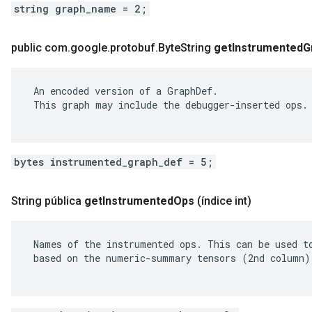
string graph_name = 2;
public com
.
google
.
protobuf
.
Byte
String
get
Instrumented
G
 An encoded version of a GraphDef.

 This graph may include the debugger-inserted ops.

bytes instrumented_graph_def = 5;
String pública
get
Instrumented
Ops
(índice int)
 Names of the instrumented ops. This can be used to
 based on the numeric-summary tensors (2nd column).