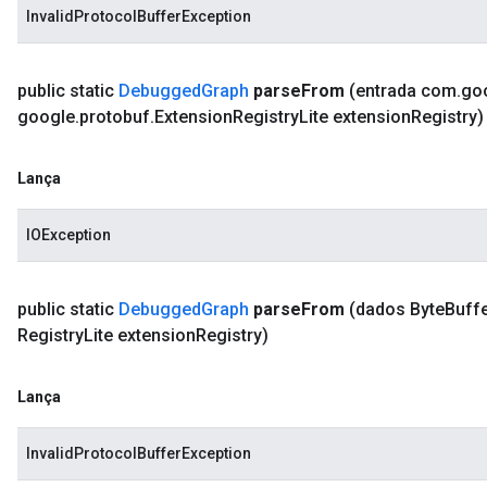
InvalidProtocolBufferException
public static
Debugged
Graph
parse
From
(entrada com
.
go
google
.
protobuf
.
Extension
Registry
Lite extension
Registry)
Lança
IOException
public static
Debugged
Graph
parse
From
(dados Byte
Buff
Registry
Lite extension
Registry)
Lança
InvalidProtocolBufferException