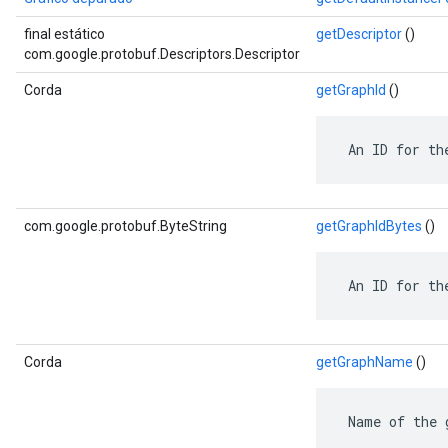
final estático
getDescriptor
()
com.google.protobuf.Descriptors.Descriptor
Corda
getGraphId
()
 An ID for th
com.google.protobuf.ByteString
getGraphIdBytes
()
 An ID for th
Corda
getGraphName
()
 Name of the 