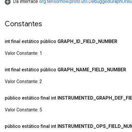
Da interface
org.tensorflow.proto.util.DebuggedGraphOrBu
Constantes
int final estático público
GRAPH
_
ID
_
FIELD
_
NUMBER
Valor Constante:
1
int final estático público
GRAPH
_
NAME
_
FIELD
_
NUMBER
Valor Constante:
2
público estático final int
INSTRUMENTED
_
GRAPH
_
DEF
_
FI
Valor Constante:
5
público estático final int
INSTRUMENTED
_
OPS
_
FIELD
_
NU