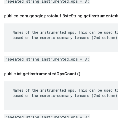
repeated string instrumented_ops = 3;
público com
.
google
.
protobuf
.
Byte
String
get
Instrumented
 Names of the instrumented ops. This can be used to
 based on the numeric-summary tensors (2nd column).
repeated string instrumented_ops = 3;
public int
get
Instrumented
Ops
Count
()
 Names of the instrumented ops. This can be used to
 based on the numeric-summary tensors (2nd column).
repeated string instrumented_ops = 3;