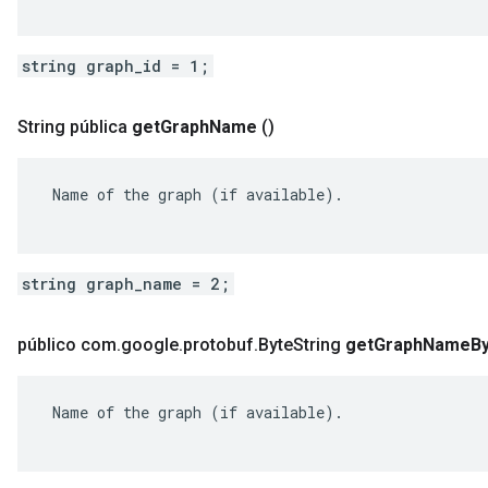
string graph_id = 1;
String pública
get
Graph
Name
()
 Name of the graph (if available).

string graph_name = 2;
público com
.
google
.
protobuf
.
Byte
String
get
Graph
Name
B
 Name of the graph (if available).
