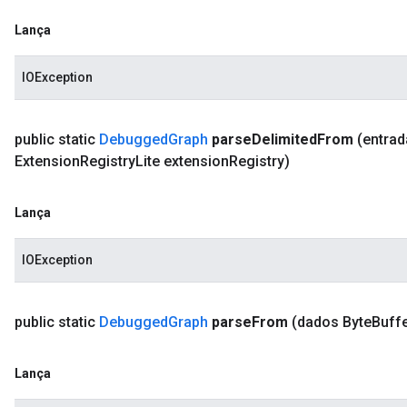
Lança
IOException
public static
Debugged
Graph
parse
Delimited
From
(entrad
Extension
Registry
Lite extension
Registry)
Lança
IOException
public static
Debugged
Graph
parse
From
(dados Byte
Buffe
Lança