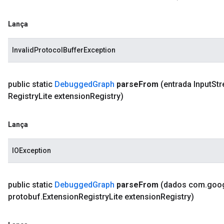
Lança
InvalidProtocolBufferException
public static
Debugged
Graph
parse
From
(entrada Input
St
Registry
Lite extension
Registry)
Lança
IOException
public static
Debugged
Graph
parse
From
(dados com
.
goo
protobuf
.
Extension
Registry
Lite extension
Registry)