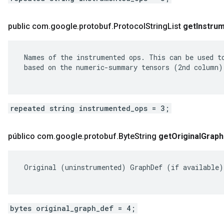
public com
.
google
.
protobuf
.
Protocol
String
List
get
Instru
 Names of the instrumented ops. This can be used to
 based on the numeric-summary tensors (2nd column).
repeated string instrumented_ops = 3;
público com
.
google
.
protobuf
.
Byte
String
get
Original
Graph
 Original (uninstrumented) GraphDef (if available).
bytes original_graph_def = 4;