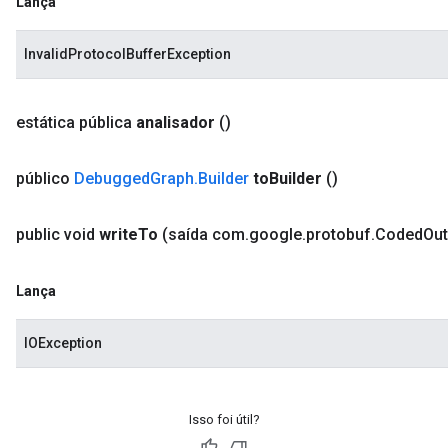
Lança
InvalidProtocolBufferException
estática pública
analisador
()
público
Debugged
Graph
.
Builder
to
Builder
()
public void
write
To
(saída com
.
google
.
protobuf
.
Coded
Out
Lança
IOException
Isso foi útil?