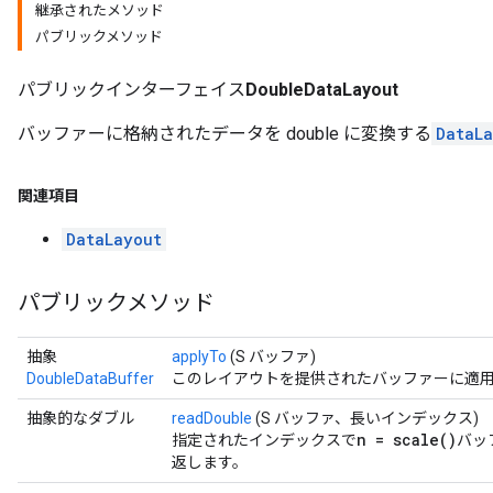
継承されたメソッド
パブリックメソッド
パブリックインターフェイス
DoubleDataLayout
バッファーに格納されたデータを double に変換する
DataL
関連項目
DataLayout
パブリックメソッド
抽象
applyTo
(S バッファ)
DoubleDataBuffer
このレイアウトを提供されたバッファーに適
抽象的なダブル
readDouble
(S バッファ、長いインデックス)
n = scale()
指定されたインデックスで
バッ
返します。