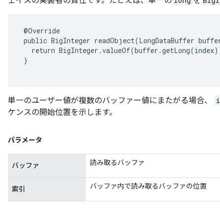
ェイスの実装者の責任です。たとえば、単一の
long
を
BigI
 @Override

 public BigInteger readObject(LongDataBuffer buffer
   return BigInteger.valueOf(buffer.getLong(index))
 }

単一のユーザー値が複数のバッファー値にまたがる場合、
ケンスの開始位置を示します。
パラメータ
読み取るバッファ
バッファ
バッファ内で読み取るバッファの位置
索引