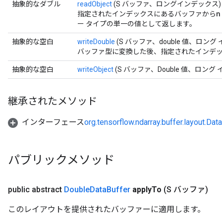
抽象的なダブル
readObject
(S バッファ、ロングインデックス)
n
指定されたインデックスにあるバッファから
ー タイプの単一の値として返します。
r
抽象的な空白
writeDouble
(S バッファ、double 値、ロング
バッファ型に変換した後、指定されたインデックス
抽象的な空白
writeObject
(S バッファ、Double 値、ロング
継承されたメソッド
インターフェース
org.tensorflow.ndarray.buffer.layout.Dat
パブリックメソッド
public abstract
Double
Data
Buffer
apply
To
(S バッファ)
このレイアウトを提供されたバッファーに適用します。