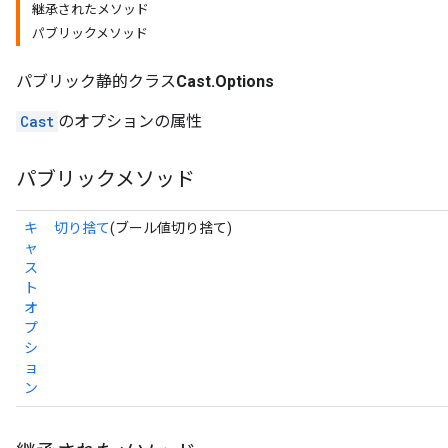
継承されたメソッド
パブリックメソッド
r
パブリック静的クラス
Cast.Options
Cast
のオプションの属性
パブリックメソッド
キ
切り捨て
(ブール値切り捨て)
ャ
ス
ト
オ
プ
シ
ョ
ン