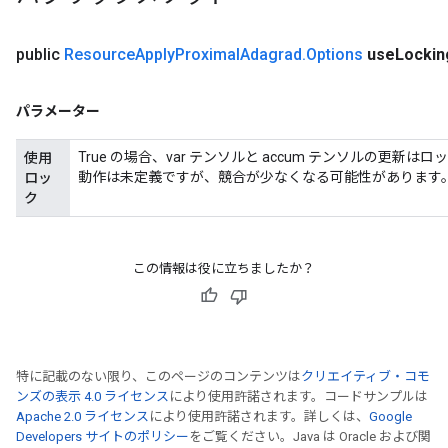
public
Resource
Apply
Proximal
Adagrad
.
Options
use
Lockin
パラメーター
True の場合、var テンソルと accum テンソルの更
使用
op
動作は未定義ですが、競合が少なくなる可能性があります
ロッ
ク
m
d
この情報は役に立ちましたか？
tDescent
特に記載のない限り、このページのコンテンツは
クリエイティブ・コモ
ンズの表示 4.0 ライセンス
により使用許諾されます。コードサンプルは
Apache 2.0 ライセンス
により使用許諾されます。詳しくは、
Google
Developers サイトのポリシー
をご覧ください。Java は Oracle および関