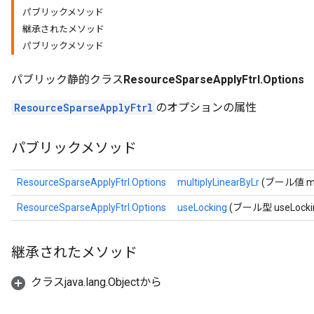
パブリックメソッド
継承されたメソッド
パブリックメソッド
パブリック静的クラス
ResourceSparseApplyFtrl.Options
ResourceSparseApplyFtrl
のオプションの属性
パブリックメソッド
ResourceSparseApplyFtrl.Options
multiplyLinearByLr
(ブール値 mult
ResourceSparseApplyFtrl.Options
useLocking
(ブール型 useLocki
継承されたメソッド
クラスjava.lang.Objectから