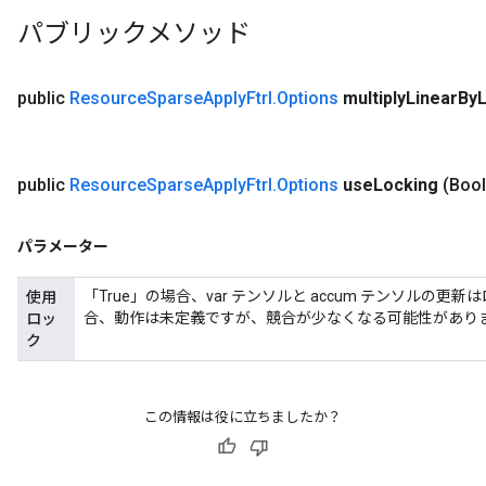
パブリックメソッド
nt
public
Resource
Sparse
Apply
Ftrl
.
Options
multiply
Linear
By
L
public
Resource
Sparse
Apply
Ftrl
.
Options
use
Locking
(Boo
パラメーター
op
「True」の場合、var テンソルと accum テンソルの
使用
合、動作は未定義ですが、競合が少なくなる可能性があり
ロッ
ク
m
d
この情報は役に立ちましたか？
tDescent