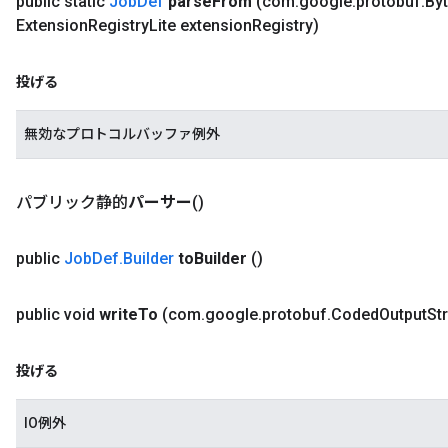
public static
Job
Def
parse
From
(com
.
google
.
protobuf
.
By
Extension
Registry
Lite extension
Registry)
投げる
無効なプロトコルバッファ例外
パブリック静的
パーサー
()
public
Job
Def
.
Builder
to
Builder
()
public void
write
To
(com
.
google
.
protobuf
.
Coded
Output
St
投げる
IO例外