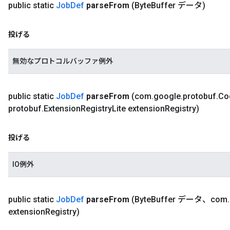
public static
Job
Def
parse
From
(Byte
Buffer データ)
投げる
無効なプロトコルバッファ例外
public static
Job
Def
parse
From
(com
.
google
.
protobuf
.
Co
protobuf
.
Extension
Registry
Lite extension
Registry)
投げる
IO例外
public static
Job
Def
parse
From
(Byte
Buffer データ、com
.
extension
Registry)