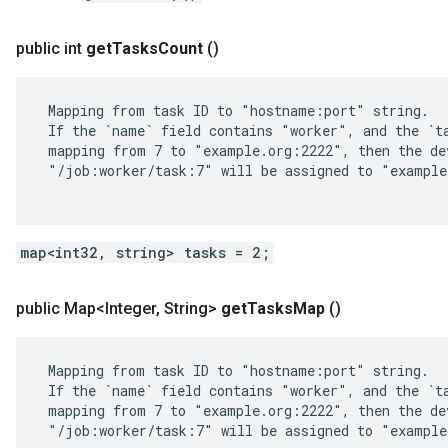
public int
get
Tasks
Count
()
 Mapping from task ID to "hostname:port" string.

 If the `name` field contains "worker", and the `ta
 mapping from 7 to "example.org:2222", then the dev
 "/job:worker/task:7" will be assigned to "example
map<int32, string> tasks = 2;
public Map<Integer
,
String>
get
Tasks
Map
()
 Mapping from task ID to "hostname:port" string.

 If the `name` field contains "worker", and the `ta
 mapping from 7 to "example.org:2222", then the dev
 "/job:worker/task:7" will be assigned to "example