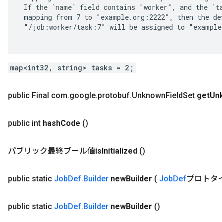
 If the `name` field contains "worker", and the `ta
 mapping from 7 to "example.org:2222", then the dev
 "/job:worker/task:7" will be assigned to "example
map<int32, string> tasks = 2;
public Final com
.
google
.
protobuf
.
Unknown
Field
Set
get
Un
public int
hash
Code
()
パブリック最終ブール値
is
Initialized
()
public static
Job
Def
.
Builder
new
Builder
(
Job
Def
プロトタ
public static
Job
Def
.
Builder
new
Builder
()