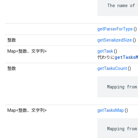
 The name of 
getParserForType
()
整数
getSerializedSize
()
Map<整数、文字列>
getTask
()
getTasksM
代わりに
整数
getTasksCount
()
 Mapping from
Map<整数、文字列>
getTasksMap
()
 Mapping from