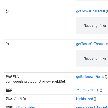
弦
getTasksOrDefault
(
 Mapping from
弦
getTasksOrThrow
(i
 Mapping from
最終的な
getUnknownFields
()
com.google.protobuf.UnknownFieldSet
整数
ハッシュコード
()
最終ブール値
isInitialized
()
静的
JobDef.Builder
newBuilder
(
JobDef