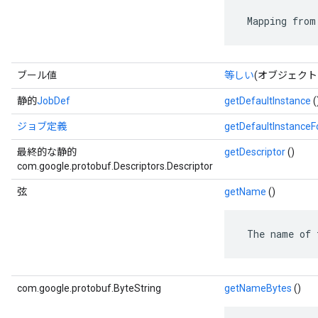
 Mapping from
ブール値
等しい
(オブジェクト
静的
JobDef
getDefaultInstance
(
ジョブ定義
getDefaultInstance
最終的な静的
getDescriptor
()
com.google.protobuf.Descriptors.Descriptor
弦
getName
()
 The name of 
com.google.protobuf.ByteString
getNameBytes
()