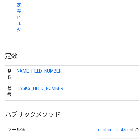
定
義
ビ
ル
ダ
ー
定数
整
NAME_FIELD_NUMBER
数
整
TASKS_FIELD_NUMBER
数
パブリックメソッド
ブール値
containsTasks
(int 