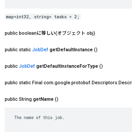
map<int32, string> tasks = 2;
public boolean
に等しい
(オブジェクト obj)
public static
Job
Def
get
Default
Instance
()
public
Job
Def
get
Default
Instance
For
Type
()
public static Final com
.
google
.
protobuf
.
Descriptors
.
Descr
public String
get
Name
()
 The name of this job.
