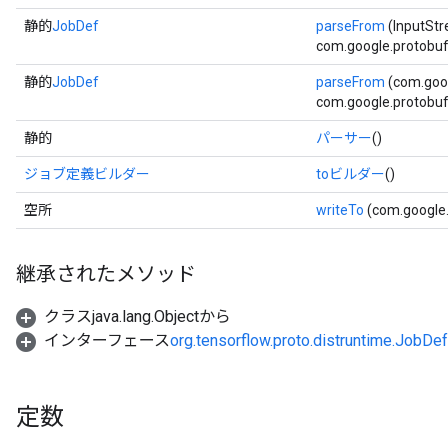
静的
JobDef
parseFrom
(InputS
com.google.protobuf.
静的
JobDef
parseFrom
(com.goo
com.google.protobuf.
静的
パーサー
()
ジョブ定義ビルダー
toビルダー
()
空所
writeTo
(com.google
継承されたメソッド
クラスjava.lang.Objectから
インターフェース
org.tensorflow.proto.distruntime.JobDe
定数