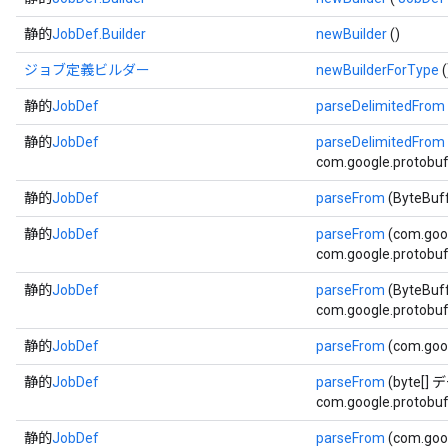
静的
JobDef.Builder
newBuilder
()
ジョブ定義ビルダー
newBuilderForType
(
静的
JobDef
parseDelimitedFrom
静的
JobDef
parseDelimitedFrom
com.google.protobuf.
静的
JobDef
parseFrom
(ByteBu
静的
JobDef
parseFrom
(com.goo
com.google.protobuf.
静的
JobDef
parseFrom
(ByteBu
com.google.protobuf.
静的
JobDef
parseFrom
(com.goo
静的
JobDef
parseFrom
(byte[]
com.google.protobuf.
静的
JobDef
parseFrom
(com.goo