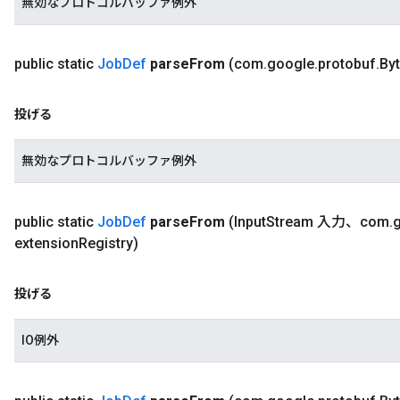
無効なプロトコルバッファ例外
public static
Job
Def
parse
From
(com
.
google
.
protobuf
.
By
投げる
無効なプロトコルバッファ例外
public static
Job
Def
parse
From
(Input
Stream 入力、com
.
extension
Registry)
投げる
IO例外