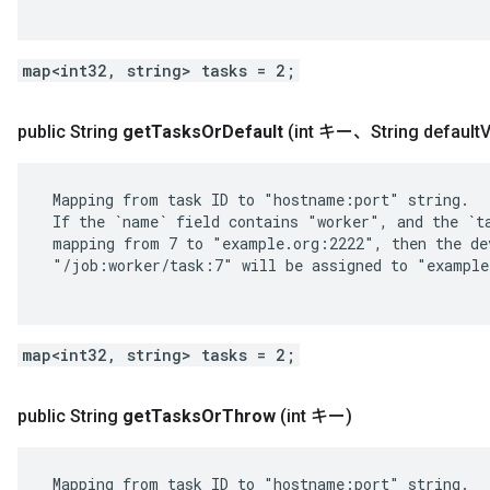
map<int32, string> tasks = 2;
public String
get
Tasks
Or
Default
(int キー、String default
V
 Mapping from task ID to "hostname:port" string.

 If the `name` field contains "worker", and the `ta
 mapping from 7 to "example.org:2222", then the dev
 "/job:worker/task:7" will be assigned to "example
map<int32, string> tasks = 2;
public String
get
Tasks
Or
Throw
(int キー)
 Mapping from task ID to "hostname:port" string.
