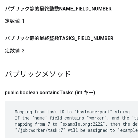
パブリック静的最終整数
NAME
_
FIELD
_
NUMBER
定数値:
1
パブリック静的最終整数
TASKS
_
FIELD
_
NUMBER
定数値:
2
パブリックメソッド
public boolean
contains
Tasks
(int キー)
 Mapping from task ID to "hostname:port" string.

 If the `name` field contains "worker", and the `ta
 mapping from 7 to "example.org:2222", then the dev
 "/job:worker/task:7" will be assigned to "example