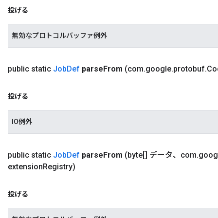
投げる
無効なプロトコルバッファ例外
public static
Job
Def
parse
From
(com
.
google
.
protobuf
.
Co
投げる
IO例外
public static
Job
Def
parse
From
(byte[] データ、com
.
goog
extension
Registry)
投げる