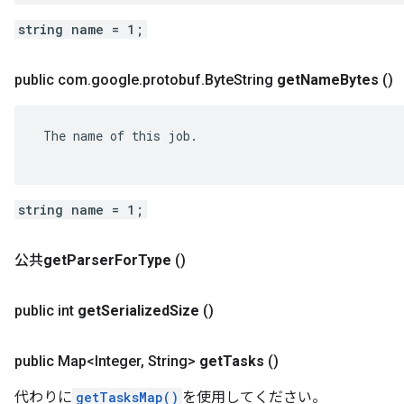
string name = 1;
public com
.
google
.
protobuf
.
Byte
String
get
Name
Bytes
()
 The name of this job.

string name = 1;
公共
get
Parser
For
Type
()
public int
get
Serialized
Size
()
public Map<Integer
,
String>
get
Tasks
()
代わりに
getTasksMap()
を使用してください。