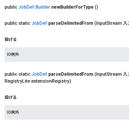
public
Job
Def
.
Builder
new
Builder
For
Type
()
public static
Job
Def
parse
Delimited
From
(Input
Stream 入
投げる
IO例外
public static
Job
Def
parse
Delimited
From
(Input
Stream 
Registry
Lite extension
Registry)
投げる
IO例外