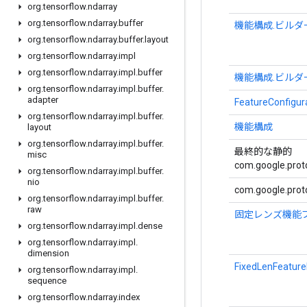
org
.
tensorflow
.
ndarray
org
.
tensorflow
.
ndarray
.
buffer
機能構成.ビルダ
org
.
tensorflow
.
ndarray
.
buffer
.
layout
org
.
tensorflow
.
ndarray
.
impl
org
.
tensorflow
.
ndarray
.
impl
.
buffer
機能構成.ビルダ
org
.
tensorflow
.
ndarray
.
impl
.
buffer
.
adapter
FeatureConfigur
org
.
tensorflow
.
ndarray
.
impl
.
buffer
.
機能構成
layout
org
.
tensorflow
.
ndarray
.
impl
.
buffer
.
最終的な静的
misc
com.google.proto
org
.
tensorflow
.
ndarray
.
impl
.
buffer
.
nio
com.google.proto
org
.
tensorflow
.
ndarray
.
impl
.
buffer
.
raw
固定レンズ機能
org
.
tensorflow
.
ndarray
.
impl
.
dense
org
.
tensorflow
.
ndarray
.
impl
.
dimension
FixedLenFeature
org
.
tensorflow
.
ndarray
.
impl
.
sequence
org
.
tensorflow
.
ndarray
.
index