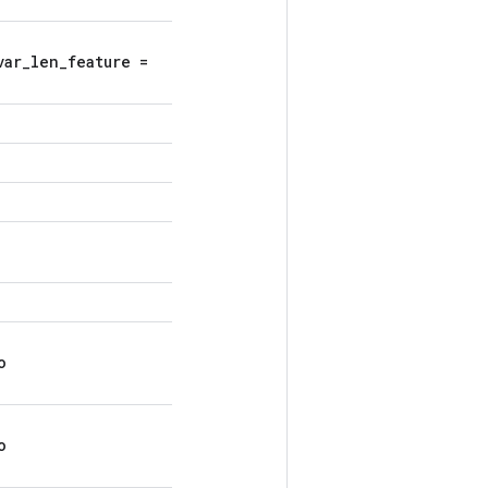
var_len_feature =
o
o