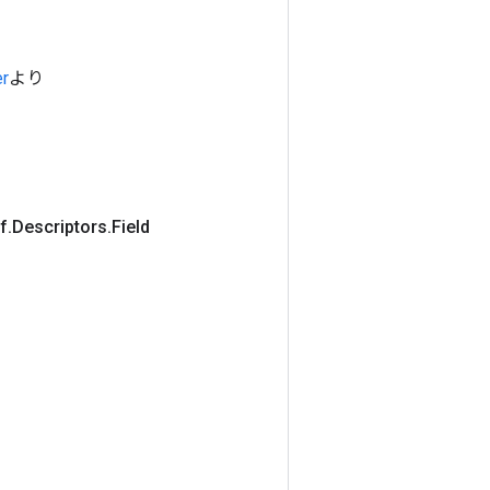
er
より
f
.
Descriptors
.
Field