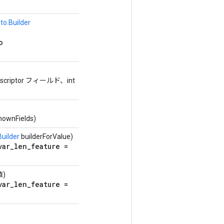
to.Builder
o
ldDescriptor フィールド、int
nownFields)
uilder
builderForValue)
var_len_feature =
値)
var_len_feature =