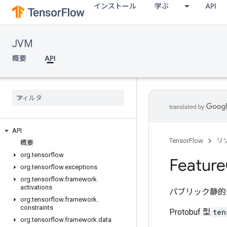
インストール
学ぶ
API
JVM
概要
API
API
TensorFlow
リ
概要
org
.
tensorflow
Feature
org
.
tensorflow
.
exceptions
org
.
tensorflow
.
framework
.
activations
パブリック静的
org
.
tensorflow
.
framework
.
constraints
Protobuf 型
ten
org
.
tensorflow
.
framework
.
data