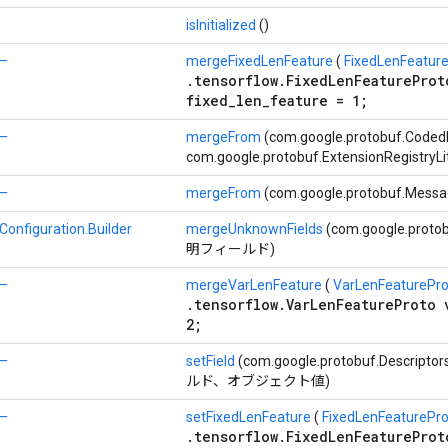
isInitialized
()
ー
mergeFixedLenFeature
(
FixedLenFeatur
.tensorflow.FixedLenFeatureProt
fixed_len_feature = 1;
ー
mergeFrom
(com.google.protobuf.Cod
com.google.protobuf.ExtensionRegistryLi
ー
mergeFrom
(com.google.protobuf.Messa
Configuration.Builder
mergeUnknownFields
(com.google.proto
明フィールド)
ー
mergeVarLenFeature
(
VarLenFeaturePro
.tensorflow.VarLenFeatureProto 
2;
ー
setField
(com.google.protobuf.Descripto
ルド、オブジェクト値)
ー
setFixedLenFeature
(
FixedLenFeaturePro
.tensorflow.FixedLenFeatureProt