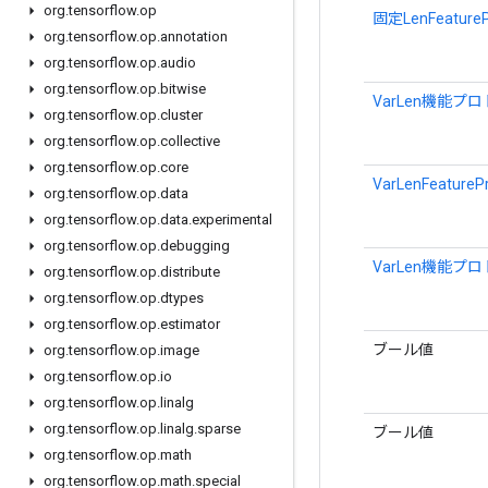
org
.
tensorflow
.
op
固定LenFeaturePr
org
.
tensorflow
.
op
.
annotation
org
.
tensorflow
.
op
.
audio
org
.
tensorflow
.
op
.
bitwise
VarLen機能プロ
org
.
tensorflow
.
op
.
cluster
org
.
tensorflow
.
op
.
collective
org
.
tensorflow
.
op
.
core
VarLenFeaturePr
org
.
tensorflow
.
op
.
data
org
.
tensorflow
.
op
.
data
.
experimental
org
.
tensorflow
.
op
.
debugging
VarLen機能
org
.
tensorflow
.
op
.
distribute
org
.
tensorflow
.
op
.
dtypes
org
.
tensorflow
.
op
.
estimator
ブール値
org
.
tensorflow
.
op
.
image
org
.
tensorflow
.
op
.
io
org
.
tensorflow
.
op
.
linalg
org
.
tensorflow
.
op
.
linalg
.
sparse
ブール値
org
.
tensorflow
.
op
.
math
org
.
tensorflow
.
op
.
math
.
special