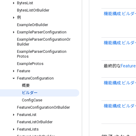
Bytes
List
Bytes
List
Or
Builder
機能構成.ビルダ
例
Example
Or
Builder
Example
Parser
Configuration
Example
Parser
Configuration
Or
機能構成.ビルダ
Builder
Example
Parser
Configuration
Protos
Example
Protos
最終的な
Feature
Feature
Feature
Configuration
機能構成.ビルダ
概要
ビルダー
Config
Case
機能構成.ビルダ
Feature
Configuration
Or
Builder
Feature
List
Feature
List
Or
Builder
Feature
Lists