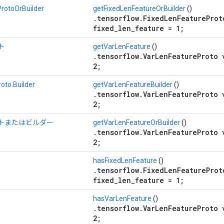
otoOrBuilder
getFixedLenFeatureOrBuilder
()
.tensorflow.FixedLenFeatureProt
fixed_len_feature = 1;
ト
getVarLenFeature
()
.tensorflow.VarLenFeatureProto 
2;
oto.Builder
getVarLenFeatureBuilder
()
.tensorflow.VarLenFeatureProto 
2;
プロトまたはビルダー
getVarLenFeatureOrBuilder
()
.tensorflow.VarLenFeatureProto 
2;
hasFixedLenFeature
()
.tensorflow.FixedLenFeatureProt
fixed_len_feature = 1;
hasVarLenFeature
()
.tensorflow.VarLenFeatureProto 
2;