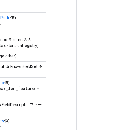
eProto
値)
o
edInputStream 入力、
te extensionRegistry)
ge other)
buf.UnknownFieldSet 不
to
値)
var_len_feature =
rs.FieldDescriptor フィー
to
値)
o