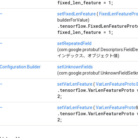
fixed_len_feature = 1;
ー
setFixedLenFeature
(
FixedLenFeaturePro
builderForValue)
.tensorflow.FixedLenFeatureProt
fixed_len_feature = 1;
ー
setRepeatedField
(com.google.protobuf.Descriptors.Fie
インデックス、オブジェクト値)
Configuration.Builder
setUnknownFields
(com.google.protobuf.UnknownFieldSetk
ー
setVarLenFeature
(
VarLenFeatureProto.B
.tensorflow.VarLenFeatureProto 
2;
ー
setVarLenFeature
(
VarLenFeatureProto
.tensorflow.VarLenFeatureProto 
2;