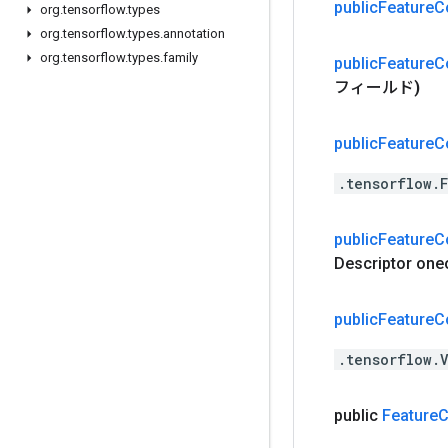
public
Feature
C
org
.
tensorflow
.
types
org
.
tensorflow
.
types
.
annotation
org
.
tensorflow
.
types
.
family
public
Feature
C
フィールド
)
public
Feature
C
.tensorflow.
public
Feature
C
Descriptor one
public
Feature
C
.tensorflow.
public
Feature
C