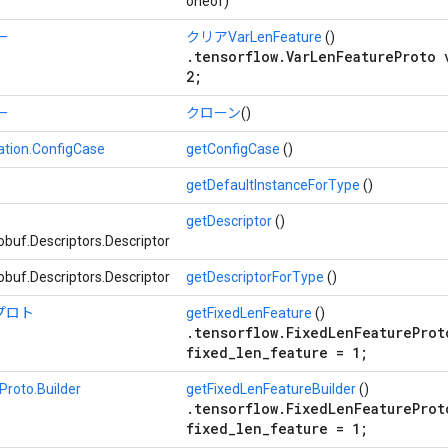
oneof)
ー
クリアVarLenFeature
()
.tensorflow.VarLenFeatureProto 
2;
ー
クローン
()
ation.ConfigCase
getConfigCase
()
getDefaultInstanceForType
()
getDescriptor
()
buf.Descriptors.Descriptor
buf.Descriptors.Descriptor
getDescriptorForType
()
プロト
getFixedLenFeature
()
.tensorflow.FixedLenFeatureProt
fixed_len_feature = 1;
Proto.Builder
getFixedLenFeatureBuilder
()
.tensorflow.FixedLenFeatureProt
fixed_len_feature = 1;