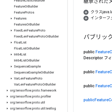
継承された
Feature
Lists
Or
Builder
Feature
Or
Builder
クラスjava.l
Feature
Protos
インターフ
Features
Features
Or
Builder
Fixed
Len
Feature
Proto
パブリッ
Fixed
Len
Feature
Proto
Or
Builder
Float
List
Float
List
Or
Builder
public
Feature
C
Int64List
Descripto
Int64List
Or
Builder
Sequence
Example
public
Feature
C
Sequence
Example
Or
Builder
Var
Len
Feature
Proto
Var
Len
Feature
Proto
Or
Builder
public
Feature
C
org
.
tensorflow
.
proto
.
framework
org
.
tensorflow
.
proto
.
profiler
public
Feature
C
org
.
tensorflow
.
proto
.
util
org
.
tensorflow
.
proto
.
util
.
testlog