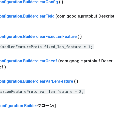
onfiguration
.
Builderclear
Config
(
)
onfiguration
.
Builderclear
Field
(com
.
google
.
protobuf
.
Descrip
onfiguration
.
Builderclear
Fixed
Len
Feature
(
)
FixedLenFeatureProto fixed_len_feature = 1;
onfiguration
.
Builderclear
Oneof
(com
.
google
.
protobuf
.
Descri
of
)
onfiguration
.
Builderclear
Var
Len
Feature
(
)
VarLenFeatureProto var_len_feature = 2;
onfiguration
.
Builder
クローン
()