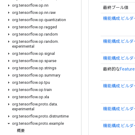
org
.
tensorflow
.
op
.
nn
最終ブール値
org
.
tensorflow
.
op
.
nn
.
raw
機能構成.ビルダ
org
.
tensorflow
.
op
.
quantization
org
.
tensorflow
.
op
.
ragged
org
.
tensorflow
.
op
.
random
機能構成.ビルダ
org
.
tensorflow
.
op
.
random
.
experimental
org
.
tensorflow
.
op
.
signal
機能構成.ビルダ
org
.
tensorflow
.
op
.
sparse
org
.
tensorflow
.
op
.
strings
最終的な
Feature
org
.
tensorflow
.
op
.
summary
org
.
tensorflow
.
op
.
tpu
機能構成.ビルダ
org
.
tensorflow
.
op
.
train
org
.
tensorflow
.
op
.
xla
org
.
tensorflow
.
proto
.
data
.
機能構成.ビルダ
experimental
org
.
tensorflow
.
proto
.
distruntime
org
.
tensorflow
.
proto
.
example
機能構成.ビルダ
概要