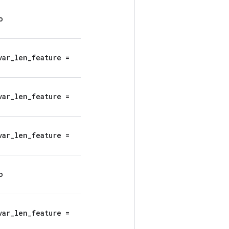
o
var_len_feature =
var_len_feature =
var_len_feature =
o
var_len_feature =