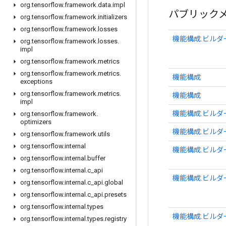
org
.
tensorflow
.
framework
.
data
.
impl
パブリック
org
.
tensorflow
.
framework
.
initializers
org
.
tensorflow
.
framework
.
losses
機能構成.ビルダ
org
.
tensorflow
.
framework
.
losses
.
impl
org
.
tensorflow
.
framework
.
metrics
org
.
tensorflow
.
framework
.
metrics
.
機能構成
exceptions
org
.
tensorflow
.
framework
.
metrics
.
機能構成
impl
機能構成.ビルダ
org
.
tensorflow
.
framework
.
optimizers
機能構成.ビルダ
org
.
tensorflow
.
framework
.
utils
org
.
tensorflow
.
internal
機能構成.ビルダ
org
.
tensorflow
.
internal
.
buffer
org
.
tensorflow
.
internal
.
c
_
api
機能構成.ビルダ
org
.
tensorflow
.
internal
.
c
_
api
.
global
org
.
tensorflow
.
internal
.
c
_
api
.
presets
org
.
tensorflow
.
internal
.
types
機能構成.ビルダ
org
.
tensorflow
.
internal
.
types
.
registry