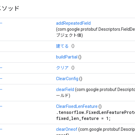
メソッド
ー
addRepeatedField
(com.google.protobuf.Descriptors.Fi
ブジェクト値)
建てる
（）
buildPartial
()
ー
クリア
（）
ー
ClearConfig
()
ー
clearField
(com.google.protobuf.Descript
ールド)
ー
ClearFixedLenFeature
()
.tensorflow.FixedLenFeatureProt
fixed_len_feature = 1;
ー
clearOneof
(com.google.protobuf.Descrip