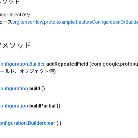
メソッド
ang.Objectから
ェース
org.tensorflow.proto.example.FeatureConfigurationOrBuild
クメソッド
onfiguration
.
Builder
add
Repeated
Field
(com
.
google
.
protobu
r フィールド、オブジェクト値)
onfiguration
build
()
onfiguration
build
Partial
()
onfiguration
.
Builderclear
(
)