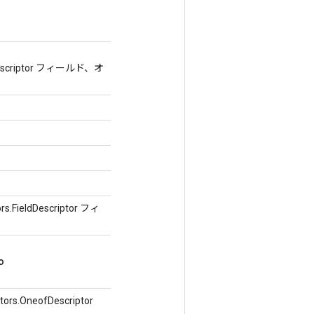
eldDescriptor フィールド、オ
ors.FieldDescriptor フィ
o
tors.OneofDescriptor