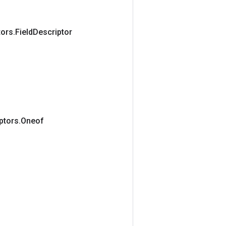
tors
.
Field
Descriptor
ptors
.
Oneof