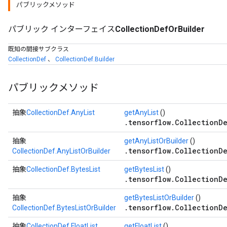
パブリックメソッド
パブリック インターフェイス
CollectionDefOrBuilder
既知の間接サブクラス
CollectionDef
、
CollectionDef.Builder
パブリックメソッド
抽象
CollectionDef.AnyList
getAnyList
()
.tensorflow.CollectionDe
抽象
getAnyListOrBuilder
()
.tensorflow.CollectionDe
CollectionDef.AnyListOrBuilder
抽象
CollectionDef.BytesList
getBytesList
()
.tensorflow.CollectionDe
抽象
getBytesListOrBuilder
()
.tensorflow.CollectionDe
CollectionDef.BytesListOrBuilder
抽象
CollectionDef.FloatList
getFloatList
()