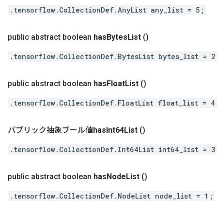
.tensorflow.CollectionDef.AnyList any_list = 5;
public abstract boolean
has
Bytes
List
()
.tensorflow.CollectionDef.BytesList bytes_list = 2
public abstract boolean
has
Float
List
()
.tensorflow.CollectionDef.FloatList float_list = 4
パブリック抽象ブール値
has
Int64List
()
.tensorflow.CollectionDef.Int64List int64_list = 3
public abstract boolean
has
Node
List
()
.tensorflow.CollectionDef.NodeList node_list = 1;