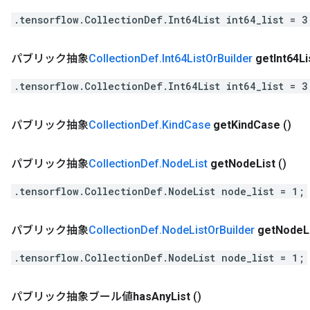
.tensorflow.CollectionDef.Int64List int64_list = 3
パブリック抽象
Collection
Def
.
Int64List
Or
Builder
get
Int64Li
.tensorflow.CollectionDef.Int64List int64_list = 3
パブリック抽象
Collection
Def
.
Kind
Case
get
Kind
Case
()
パブリック抽象
Collection
Def
.
Node
List
get
Node
List
()
.tensorflow.CollectionDef.NodeList node_list = 1;
パブリック抽象
Collection
Def
.
Node
List
Or
Builder
get
Node
L
.tensorflow.CollectionDef.NodeList node_list = 1;
パブリック抽象ブール値
has
Any
List
()