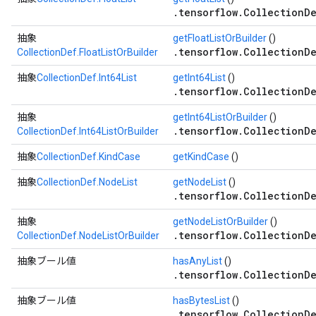
.tensorflow.CollectionDe
抽象
getFloatListOrBuilder
()
.tensorflow.CollectionDe
CollectionDef.FloatListOrBuilder
抽象
CollectionDef.Int64List
getInt64List
()
.tensorflow.CollectionDe
抽象
getInt64ListOrBuilder
()
.tensorflow.CollectionDe
CollectionDef.Int64ListOrBuilder
抽象
CollectionDef.KindCase
getKindCase
()
抽象
CollectionDef.NodeList
getNodeList
()
.tensorflow.CollectionDe
抽象
getNodeListOrBuilder
()
.tensorflow.CollectionDe
CollectionDef.NodeListOrBuilder
抽象ブール値
hasAnyList
()
.tensorflow.CollectionDe
抽象ブール値
hasBytesList
()
.tensorflow.CollectionDe