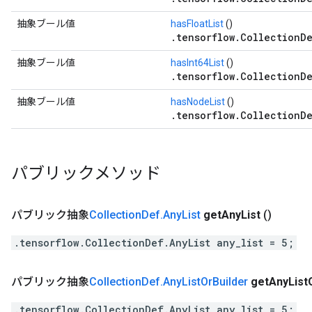
抽象ブール値
hasFloatList
()
.tensorflow.CollectionDe
抽象ブール値
hasInt64List
()
.tensorflow.CollectionDe
抽象ブール値
hasNodeList
()
.tensorflow.CollectionDe
パブリックメソッド
パブリック抽象
Collection
Def
.
Any
List
get
Any
List
()
.tensorflow.CollectionDef.AnyList any_list = 5;
パブリック抽象
Collection
Def
.
Any
List
Or
Builder
get
Any
List
.tensorflow.CollectionDef.AnyList any_list = 5;