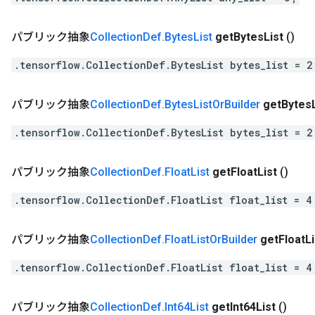
パブリック抽象
Collection
Def
.
Bytes
List
get
Bytes
List
()
.tensorflow.CollectionDef.BytesList bytes_list = 2
パブリック抽象
Collection
Def
.
Bytes
List
Or
Builder
get
Bytes
.tensorflow.CollectionDef.BytesList bytes_list = 2
パブリック抽象
Collection
Def
.
Float
List
get
Float
List
()
.tensorflow.CollectionDef.FloatList float_list = 4
パブリック抽象
Collection
Def
.
Float
List
Or
Builder
get
Float
Li
.tensorflow.CollectionDef.FloatList float_list = 4
パブリック抽象
Collection
Def
.
Int64List
get
Int64List
()