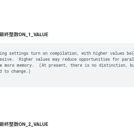
最終整数
ON
_
1
_
VALUE
ing settings turn on compilation, with higher values bei
ssive.  Higher values may reduce opportunities for paral
e more memory.  (At present, there is no distinction, bu
d to change.)

最終整数
ON
_
2
_
VALUE