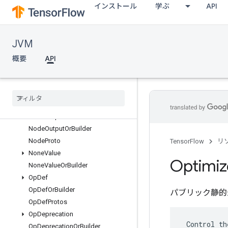
インストール
学ぶ
API
NamedTensorProto
NamedTensorProtoOrBuilder
NamedTensorProtos
JVM
NamedTupleValue
NamedTupleValueOrBuilder
概要
API
NodeDef
Node
Def
Or
Builder
Node
Exec
Stats
Node
Exec
Stats
Or
Builder
Node
Output
Node
Output
Or
Builder
Node
Proto
TensorFlow
リ
None
Value
Optimiz
None
Value
Or
Builder
Op
Def
Op
Def
Or
Builder
パブリック静的
Op
Def
Protos
Op
Deprecation
 Control th
Op
Deprecation
Or
Builder