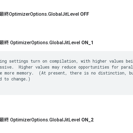
Optimizer
Options
.
Global
Jit
Level
OFF
 Optimizer
Options
.
Global
Jit
Level
ON
_
1
ing settings turn on compilation, with higher values bei
ssive.  Higher values may reduce opportunities for paral
e more memory.  (At present, there is no distinction, bu
d to change.)

 Optimizer
Options
.
Global
Jit
Level
ON
_
2