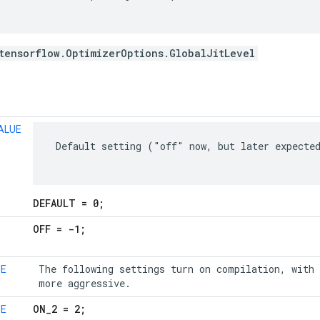
tensorflow.OptimizerOptions.GlobalJitLevel
ALUE
 Default setting ("off" now, but later expected
DEFAULT = 0;
OFF = -1;
 The following settings turn on compilation, with 
UE
 more aggressive.
ON
_
2 = 2;
UE