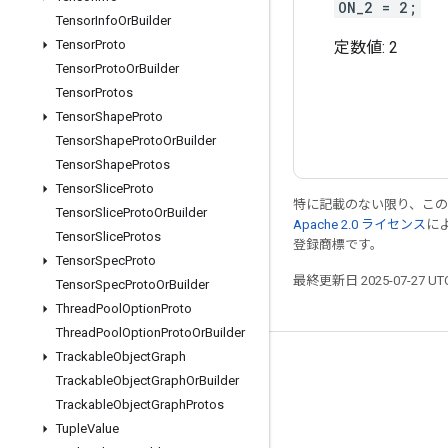
ON_2 = 2;
Tensor
Info
Or
Builder
Tensor
Proto
定数値:
2
Tensor
Proto
Or
Builder
Tensor
Protos
Tensor
Shape
Proto
Tensor
Shape
Proto
Or
Builder
Tensor
Shape
Protos
Tensor
Slice
Proto
特に記載のない限り、こ
Tensor
Slice
Proto
Or
Builder
Apache 2.0 ライセンス
に
Tensor
Slice
Protos
登録商標です。
Tensor
Spec
Proto
最終更新日 2025-07-27 U
Tensor
Spec
Proto
Or
Builder
Thread
Pool
Option
Proto
Thread
Pool
Option
Proto
Or
Builder
Trackable
Object
Graph
つながる
Trackable
Object
Graph
Or
Builder
ブログ
Trackable
Object
Graph
Protos
Tuple
Value
フォーラム