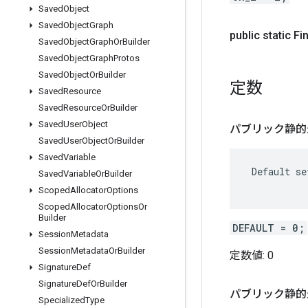
Saved
Object
Saved
Object
Graph
public static Fi
Saved
Object
Graph
Or
Builder
Saved
Object
Graph
Protos
Saved
Object
Or
Builder
定数
Saved
Resource
Saved
Resource
Or
Builder
Saved
User
Object
パブリック静的
Saved
User
Object
Or
Builder
Saved
Variable
 Default se
Saved
Variable
Or
Builder
Scoped
Allocator
Options
Scoped
Allocator
Options
Or
Builder
DEFAULT = 0;
Session
Metadata
Session
Metadata
Or
Builder
定数値:
0
Signature
Def
Signature
Def
Or
Builder
パブリック静的
Specialized
Type