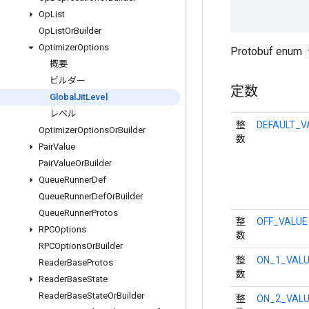
Op
List
Op
List
Or
Builder
Optimizer
Options
Protobuf enum
概要
ビルダー
定数
Global
Jit
Level
レベル
整
DEFAULT_V
Optimizer
Options
Or
Builder
数
Pair
Value
Pair
Value
Or
Builder
Queue
Runner
Def
Queue
Runner
Def
Or
Builder
Queue
Runner
Protos
整
OFF_VALUE
RPCOptions
数
RPCOptions
Or
Builder
整
ON_1_VAL
Reader
Base
Protos
数
Reader
Base
State
Reader
Base
State
Or
Builder
整
ON_2_VAL