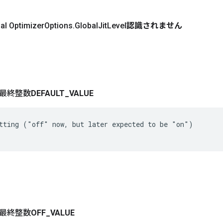
nal Optimizer
Options
.
Global
Jit
Level
認識されません
最終整数
DEFAULT
_
VALUE
tting ("off" now, but later expected to be "on")

最終整数
OFF
_
VALUE