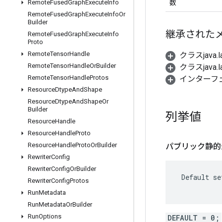
数
Remote
Fused
Graph
Execute
Info
Remote
Fused
Graph
Execute
Info
Or
Builder
継承された
Remote
Fused
Graph
Execute
Info
Proto
Remote
Tensor
Handle
クラスjava.l
Remote
Tensor
Handle
Or
Builder
クラスjava.l
Remote
Tensor
Handle
Protos
インターフェース
Resource
Dtype
And
Shape
Resource
Dtype
And
Shape
Or
Builder
列挙値
Resource
Handle
Resource
Handle
Proto
Resource
Handle
Proto
Or
Builder
パブリック静的最終
Rewriter
Config
Rewriter
Config
Or
Builder
 Default se
Rewriter
Config
Protos
Run
Metadata
Run
Metadata
Or
Builder
Run
Options
DEFAULT = 0;