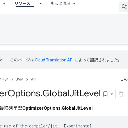
リソース
もっと見る
このページは
Cloud Translation API
によって翻訳されました。
ソース
JVM
API
この
er
Options
.
Global
Jit
Level
最終列挙型
OptimizerOptions.GlobalJitLevel
e use of the compiler/jit.  Experimental.
