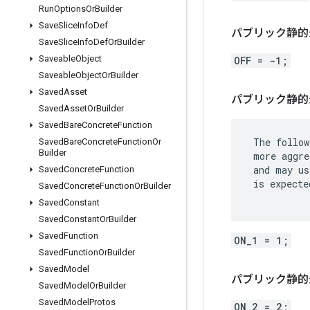
Run
Options
Or
Builder
Save
Slice
Info
Def
パブリック静的最終
Save
Slice
Info
Def
Or
Builder
Saveable
Object
OFF = -1;
Saveable
Object
Or
Builder
Saved
Asset
パブリック静的最終
Saved
Asset
Or
Builder
Saved
Bare
Concrete
Function
 The follow
Saved
Bare
Concrete
Function
Or
Builder
 more aggre
 and may us
Saved
Concrete
Function
 is expecte
Saved
Concrete
Function
Or
Builder
Saved
Constant
Saved
Constant
Or
Builder
Saved
Function
ON_1 = 1;
Saved
Function
Or
Builder
Saved
Model
パブリック静的最終
Saved
Model
Or
Builder
Saved
Model
Protos
ON_2 = 2;