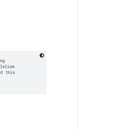
ng

lelism

t this
