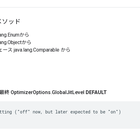
メソッド
ang.Enumから
ang.Objectから
 java.lang.Comparable から
 Optimizer
Options
.
Global
Jit
Level
DEFAULT
tting ("off" now, but later expected to be "on")
