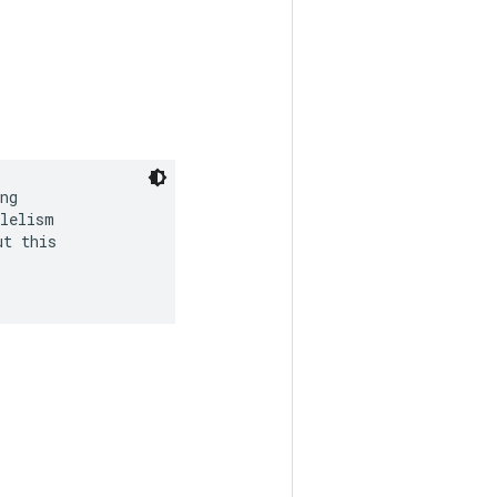
ng

lelism

t this
