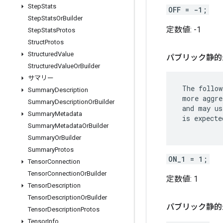
Step
Stats
OFF = -1;
Step
Stats
Or
Builder
定数値:
-1
Step
Stats
Protos
Struct
Protos
Structured
Value
パブリック静的
Structured
Value
Or
Builder
サマリー
 The follow
Summary
Description
 more aggre
Summary
Description
Or
Builder
 and may us
Summary
Metadata
 is expecte
Summary
Metadata
Or
Builder
Summary
Or
Builder
Summary
Protos
ON_1 = 1;
Tensor
Connection
Tensor
Connection
Or
Builder
定数値:
1
Tensor
Description
Tensor
Description
Or
Builder
パブリック静的
Tensor
Description
Protos
Tensor
Info