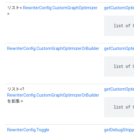
リスト<
RewriterConfig.CustomGraphOptimizer
getCustomOptim
>
 list of 
RewriterConfig.CustomGraphOptimizerOrBuilder
getCustomOptim
 list of 
リスト<?
getCustomOptim
RewriterConfig.CustomGraphOptimizerOrBuilder
を拡張 >
 list of 
RewriterConfig.Toggle
getDebugStripp