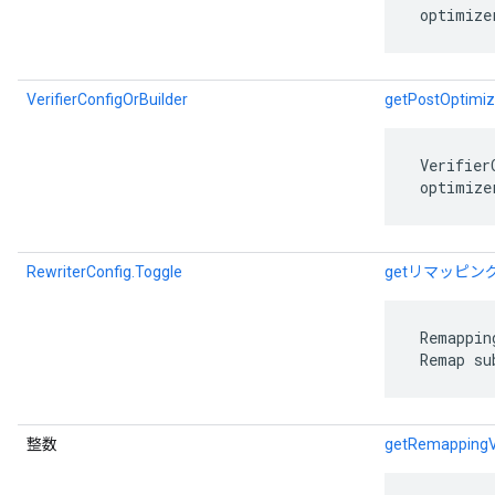
 optimize
VerifierConfigOrBuilder
getPostOptimiza
 Verifier
 optimize
RewriterConfig.Toggle
getリマッピン
 Remappin
 Remap su
整数
getRemappingV