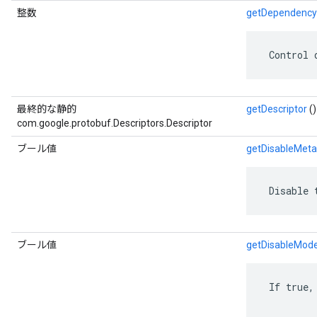
整数
getDependency
 Control 
最終的な静的
getDescriptor
()
com.google.protobuf.Descriptors.Descriptor
ブール値
getDisableMeta
 Disable 
ブール値
getDisableMode
 If true,