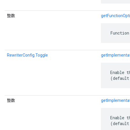
整数
getFunctionOpt
 Function
RewriterConfig.Toggle
getImplementat
 Enable t
 (default
整数
getImplementat
 Enable t
 (default