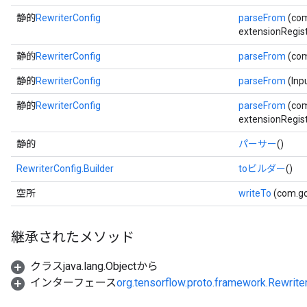
静的
RewriterConfig
parseFrom
(com
extensionRegist
静的
RewriterConfig
parseFrom
(com
静的
RewriterConfig
parseFrom
(Inp
静的
RewriterConfig
parseFrom
(com
extensionRegist
静的
パーサー
()
RewriterConfig.Builder
toビルダー
()
空所
writeTo
(com.g
継承されたメソッド
クラスjava.lang.Objectから
インターフェース
org.tensorflow.proto.framework.Rewrite