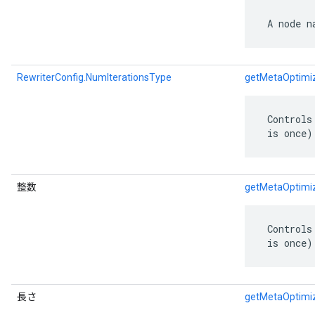
 A node n
RewriterConfig.NumIterationsType
getMetaOptimiz
 Controls
 is once)
整数
getMetaOptimiz
 Controls
 is once)
長さ
getMetaOptimi