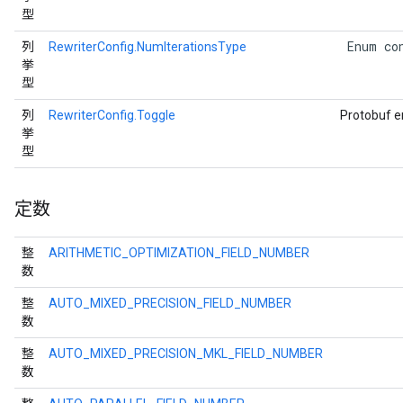
型
 Enum co
列
RewriterConfig.NumIterationsType
挙
型
列
RewriterConfig.Toggle
Protobuf 
挙
型
定数
整
ARITHMETIC_OPTIMIZATION_FIELD_NUMBER
数
整
AUTO_MIXED_PRECISION_FIELD_NUMBER
数
整
AUTO_MIXED_PRECISION_MKL_FIELD_NUMBER
数