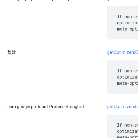
 If non-e
 optimiza
 meta-opt
整数
getOptimizers
 If non-e
 optimiza
 meta-opt
com.google.protobuf.ProtocolStringList
getOptimizersLi
 If non-e
 optimiza
 meta-opt