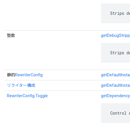
 Strips d
整数
getDebugStripp
zer
 Strips d
静的
RewriterConfig
getDefaultInst
リライター構成
getDefaultInst
RewriterConfig.Toggle
getDependency
 Control 