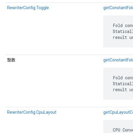
RewriterConfig.Toggle
getConstantFol
 Fold con
 Statical
 result u
整数
getConstantFol
 Fold con
 Statical
 result u
RewriterConfig.CpuLayout
getCpuLayoutC
 CPU Conv