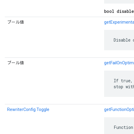
bool disabl
ブール値
getExperiment
 Disable 
ブール値
getFailOnOptim
 If true,
 stop wit
RewriterConfig.Toggle
getFunctionOpt
 Function