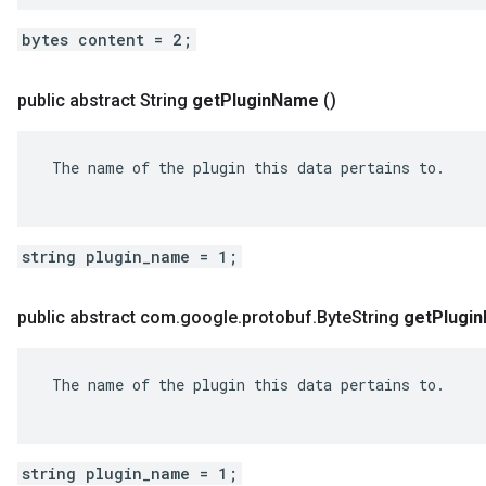
bytes content = 2;
public abstract String
get
Plugin
Name
()
 The name of the plugin this data pertains to.

string plugin_name = 1;
public abstract com
.
google
.
protobuf
.
Byte
String
get
Plugin
 The name of the plugin this data pertains to.

string plugin_name = 1;