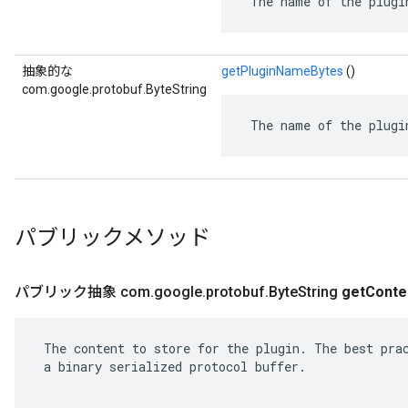
 The name of the plugi
抽象的な
getPluginNameBytes
()
com.google.protobuf.ByteString
 The name of the plugi
パブリックメソッド
パブリック抽象 com
.
google
.
protobuf
.
Byte
String
get
Conte
 The content to store for the plugin. The best prac
 a binary serialized protocol buffer.
