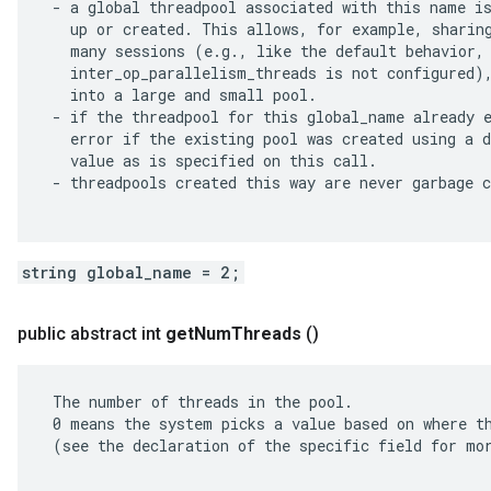
 - a global threadpool associated with this name is
   up or created. This allows, for example, sharing
   many sessions (e.g., like the default behavior, 
   inter_op_parallelism_threads is not configured),
   into a large and small pool.

 - if the threadpool for this global_name already e
   error if the existing pool was created using a d
   value as is specified on this call.

 - threadpools created this way are never garbage c
string global_name = 2;
public abstract int
get
Num
Threads
()
 The number of threads in the pool.

 0 means the system picks a value based on where th
 (see the declaration of the specific field for mor