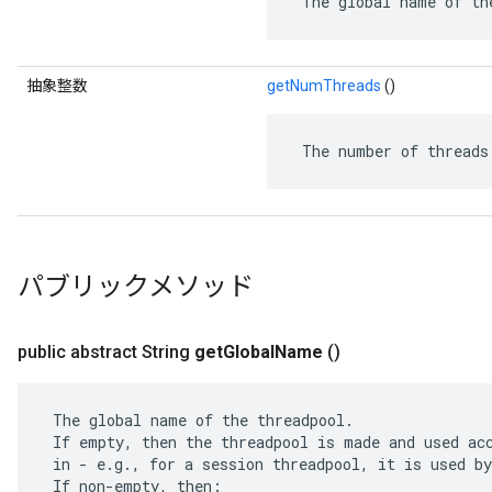
 The global name of th
抽象整数
getNumThreads
()
 The number of threads
パブリックメソッド
public abstract String
get
Global
Name
()
 The global name of the threadpool.

 If empty, then the threadpool is made and used acc
 in - e.g., for a session threadpool, it is used by
 If non-empty, then:
