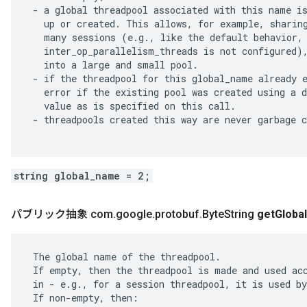
 - a global threadpool associated with this name is
   up or created. This allows, for example, sharing
   many sessions (e.g., like the default behavior, 
   inter_op_parallelism_threads is not configured),
   into a large and small pool.

 - if the threadpool for this global_name already e
   error if the existing pool was created using a d
   value as is specified on this call.

 - threadpools created this way are never garbage c
string global_name = 2;
パブリック抽象 com
.
google
.
protobuf
.
Byte
String
get
Global
 The global name of the threadpool.

 If empty, then the threadpool is made and used acc
 in - e.g., for a session threadpool, it is used by
 If non-empty, then:
