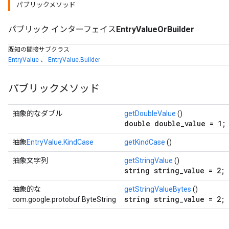
パブリックメソッド
パブリック インターフェイス
EntryValueOrBuilder
既知の間接サブクラス
EntryValue
、
EntryValue.Builder
パブリックメソッド
抽象的なダブル
getDoubleValue
()
double double_value = 1;
抽象
EntryValue.KindCase
getKindCase
()
抽象文字列
getStringValue
()
string string_value = 2;
抽象的な
getStringValueBytes
()
string string_value = 2;
com.google.protobuf.ByteString