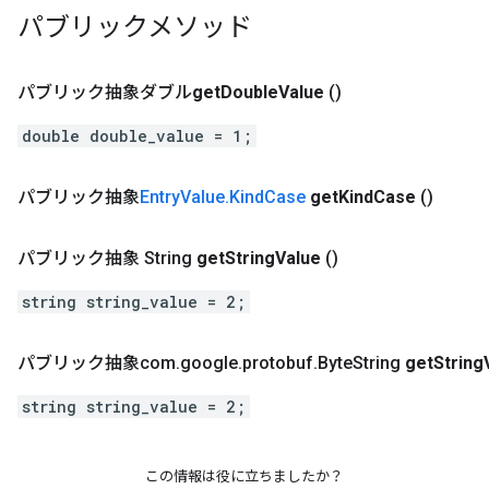
パブリックメソッド
パブリック抽象ダブル
get
Double
Value
()
double double_value = 1;
パブリック抽象
Entry
Value
.
Kind
Case
get
Kind
Case
()
パブリック抽象 String
get
String
Value
()
string string_value = 2;
パブリック抽象com
.
google
.
protobuf
.
Byte
String
get
String
string string_value = 2;
この情報は役に立ちましたか？