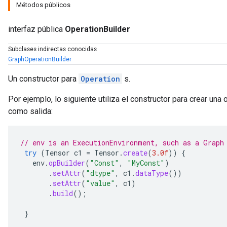
Métodos públicos
interfaz pública
OperationBuilder
Subclases indirectas conocidas
GraphOperationBuilder
Un constructor para
Operation
s.
Por ejemplo, lo siguiente utiliza el constructor para crear una
como salida:
// env is an ExecutionEnvironment, such as a Graph
try
(
Tensor
c1
=
Tensor
.
create
(
3.0f
))
{
env
.
opBuilder
(
"Const"
,
"MyConst"
)
.
setAttr
(
"dtype"
,
c1
.
dataType
())
.
setAttr
(
"value"
,
c1
)
.
build
();
ions
}