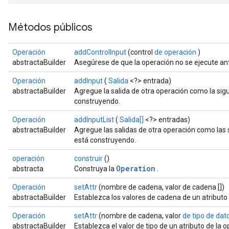
Métodos públicos
Operación
addControlInput
(control
de operación
)
abstractaBuilder
Asegúrese de que la operación no se ejecute ant
Operación
addInput
(
Salida
<?> entrada)
abstractaBuilder
Agregue la salida de otra operación como la sig
construyendo.
Operación
addInputList
(
Salida[]
<?> entradas)
abstractaBuilder
Agregue las salidas de otra operación como las 
está construyendo.
operación
construir
()
r
Operation
abstracta
Construya la
.
Operación
setAttr
(nombre de cadena, valor de cadena [])
abstractaBuilder
Establezca los valores de cadena de un atributo
Operación
setAttr
(nombre de cadena, valor
de tipo de dat
abstractaBuilder
Establezca el valor de tipo de un atributo de la