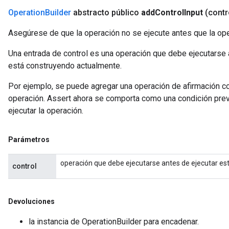
Operation
Builder
abstracto público
add
Control
Input
(cont
Asegúrese de que la operación no se ejecute antes que la ope
Una entrada de control es una operación que debe ejecutarse 
está construyendo actualmente.
Por ejemplo, se puede agregar una operación de afirmación c
operación. Assert ahora se comporta como una condición prev
ejecutar la operación.
Parámetros
operación que debe ejecutarse antes de ejecutar es
control
Devoluciones
la instancia de OperationBuilder para encadenar.