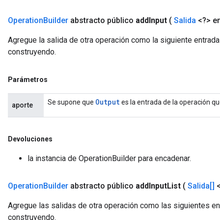
Operation
Builder
abstracto público
add
Input
(
Salida
<?> en
Agregue la salida de otra operación como la siguiente entrada
construyendo.
Parámetros
Output
Se supone que
es la entrada de la operación q
aporte
Devoluciones
la instancia de OperationBuilder para encadenar.
Operation
Builder
abstracto público
add
Input
List
(
Salida[]
<
Agregue las salidas de otra operación como las siguientes en
construyendo.