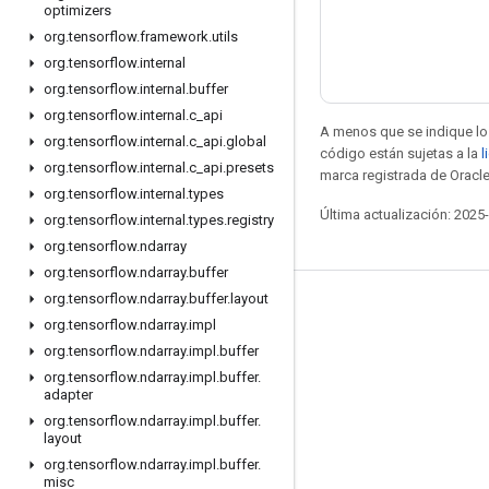
optimizers
org
.
tensorflow
.
framework
.
utils
org
.
tensorflow
.
internal
org
.
tensorflow
.
internal
.
buffer
org
.
tensorflow
.
internal
.
c
_
api
A menos que se indique lo 
org
.
tensorflow
.
internal
.
c
_
api
.
global
código están sujetas a la
l
org
.
tensorflow
.
internal
.
c
_
api
.
presets
marca registrada de Oracle
org
.
tensorflow
.
internal
.
types
Última actualización: 2025
org
.
tensorflow
.
internal
.
types
.
registry
org
.
tensorflow
.
ndarray
org
.
tensorflow
.
ndarray
.
buffer
org
.
tensorflow
.
ndarray
.
buffer
.
layout
Seguir conectado
org
.
tensorflow
.
ndarray
.
impl
Blog
org
.
tensorflow
.
ndarray
.
impl
.
buffer
org
.
tensorflow
.
ndarray
.
impl
.
buffer
.
Foro
adapter
GitHub
org
.
tensorflow
.
ndarray
.
impl
.
buffer
.
layout
Twitter
org
.
tensorflow
.
ndarray
.
impl
.
buffer
.
misc
YouTube