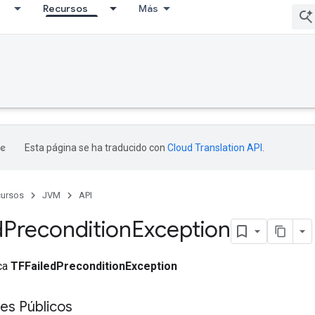
Recursos
Más
Esta página se ha traducido con
Cloud Translation API
.
ursos
JVM
API
d
Precondition
Exception
ica
TFFailedPreconditionException
es Públicos