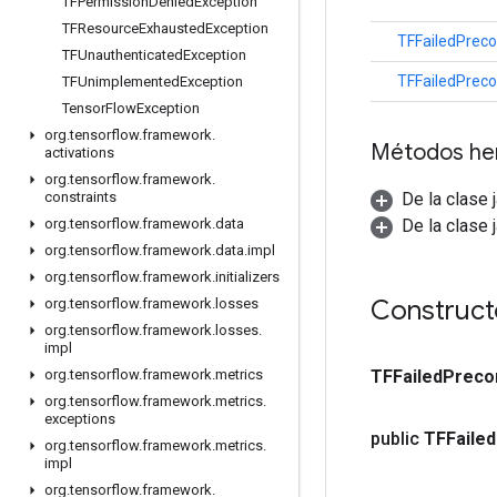
TFPermission
Denied
Exception
TFResource
Exhausted
Exception
TFFailedPreco
TFUnauthenticated
Exception
TFFailedPreco
TFUnimplemented
Exception
Tensor
Flow
Exception
org
.
tensorflow
.
framework
.
Métodos he
activations
org
.
tensorflow
.
framework
.
De la clase 
constraints
De la clase 
org
.
tensorflow
.
framework
.
data
org
.
tensorflow
.
framework
.
data
.
impl
org
.
tensorflow
.
framework
.
initializers
Construct
org
.
tensorflow
.
framework
.
losses
org
.
tensorflow
.
framework
.
losses
.
impl
TFFailed
Precon
org
.
tensorflow
.
framework
.
metrics
org
.
tensorflow
.
framework
.
metrics
.
exceptions
public
TFFailed
org
.
tensorflow
.
framework
.
metrics
.
impl
org
.
tensorflow
.
framework
.