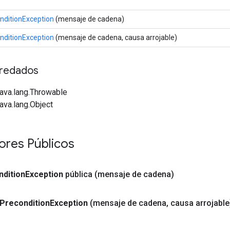
nditionException
(mensaje de cadena)
nditionException
(mensaje de cadena, causa arrojable)
redados
java.lang.Throwable
java.lang.Object
ores Públicos
dition
Exception
pública
(mensaje de cadena)
Precondition
Exception
(mensaje de cadena
,
causa arrojable