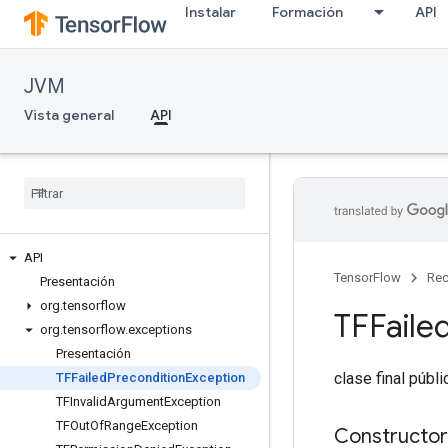
Instalar
Formación
API
JVM
Vista general
API
API
TensorFlow
Rec
Presentación
org
.
tensorflow
TFFaile
org
.
tensorflow
.
exceptions
Presentación
clase final públ
TFFailed
Precondition
Exception
TFInvalid
Argument
Exception
TFOut
Of
Range
Exception
Constructor