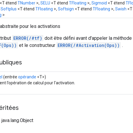
<T étend
TNumber
>,
SELU
<T étend
TFloating
>,
Sigmoid
<T étend
TFl
,
Softplus
<T étend
TFloating
>,
Softsign
<T étend
TFloating
>,
Swish
<T
g
>
bstraite pour les activations
tribut
ERROR(/#tf)
doit être défini avant d'appeler la méthode 
F(Ops))
et le constructeur
ERROR(/#Activation(Ops))
.
ubliques
el
(entrée
opérande
<T>)
ent l’opération de calcul pour l’activation.
éritées
 java.lang.Object