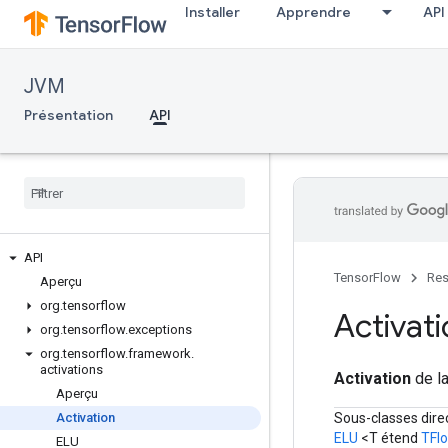
Installer
Apprendre
API
JVM
Présentation
API
API
TensorFlow
Res
Aperçu
org
.
tensorflow
Activat
org
.
tensorflow
.
exceptions
org
.
tensorflow
.
framework
.
activations
Activation
de la
Aperçu
Sous-classes dir
Activation
ELU
<T étend
TFlo
ELU