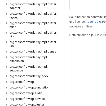
org
.
tensorflow
.
ndarray
.
impl
.
buffer
.
adapter
org
.
tensorflow
.
ndarray
.
impl
.
buffer
.
Sauf indication contraire, 
layout
une licence
Apache 2.0
. P
org
.
tensorflow
.
ndarray
.
impl
.
buffer
.
sociétés affiliées.
misc
org
.
tensorflow
.
ndarray
.
impl
.
buffer
.
Dernière mise à jour le 202
nio
org
.
tensorflow
.
ndarray
.
impl
.
buffer
.
raw
org
.
tensorflow
.
ndarray
.
impl
.
dense
Rester connecté
org
.
tensorflow
.
ndarray
.
impl
.
dimension
Blog
org
.
tensorflow
.
ndarray
.
impl
.
sequence
Forum
org
.
tensorflow
.
ndarray
.
index
GitHub
org
.
tensorflow
.
op
Twitter
org
.
tensorflow
.
op
.
annotation
org
.
tensorflow
.
op
.
audio
YouTube
org
.
tensorflow
.
op
.
bitwise
org
.
tensorflow
.
op
.
cluster