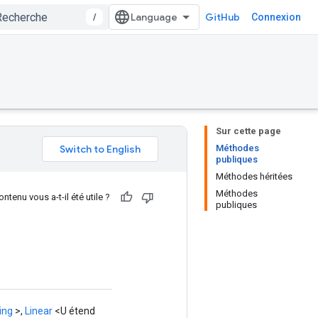
/
GitHub
Connexion
Sur cette page
Méthodes
publiques
Méthodes héritées
Méthodes
ntenu vous a-t-il été utile ?
publiques
ing
>,
Linear
<U étend