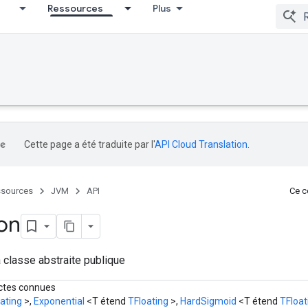
Ressources
Plus
Cette page a été traduite par l'
API Cloud Translation
.
sources
JVM
API
Ce co
ion
 classe abstraite publique
ectes connues
ating
>,
Exponential
<T étend
TFloating
>,
HardSigmoid
<T étend
TFloat