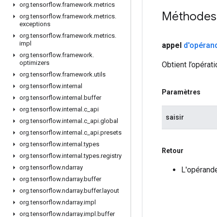
org
.
tensorflow
.
framework
.
metrics
Méthodes
org
.
tensorflow
.
framework
.
metrics
.
exceptions
org
.
tensorflow
.
framework
.
metrics
.
impl
appel
d'opéran
org
.
tensorflow
.
framework
.
optimizers
Obtient l’opérati
org
.
tensorflow
.
framework
.
utils
org
.
tensorflow
.
internal
Paramètres
org
.
tensorflow
.
internal
.
buffer
org
.
tensorflow
.
internal
.
c
_
api
saisir
org
.
tensorflow
.
internal
.
c
_
api
.
global
org
.
tensorflow
.
internal
.
c
_
api
.
presets
org
.
tensorflow
.
internal
.
types
Retour
org
.
tensorflow
.
internal
.
types
.
registry
org
.
tensorflow
.
ndarray
L'opérande
org
.
tensorflow
.
ndarray
.
buffer
org
.
tensorflow
.
ndarray
.
buffer
.
layout
org
.
tensorflow
.
ndarray
.
impl
org
.
tensorflow
.
ndarray
.
impl
.
buffer