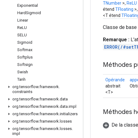
TNumber
>,
ReLU
Exponential
étend
TFloating
>
Hard
Sigmoid
<T étend
TFloatin
Linear
Classe de base a
Re
LU
SELU
Remarque :
L'at
Sigmoid
ERROR(/#setT
Softmax
Softplus
Méthodes p
Softsign
Swish
Tanh
Opérande
app
abstrait
Obti
org
.
tensorflow
.
framework
.
constraints
<T>
org
.
tensorflow
.
framework
.
data
org
.
tensorflow
.
framework
.
data
.
impl
Méthodes h
org
.
tensorflow
.
framework
.
initializers
org
.
tensorflow
.
framework
.
losses
De la classe
org
.
tensorflow
.
framework
.
losses
.
impl