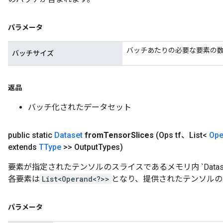
パラメータ
バッチあたりの必要な要素の
バッチサイズ
返品
バッチ化されたデータセット
public static
Dataset
from
Tensor
Slices
(Ops tf、List<
Ope
extends
TType
>> Output
Types)
要素が指定されたテンソルのスライスであるメモリ内 `Data
各要素は
List<Operand<?>>
となり、提供されたテンソルのス
パラメータ