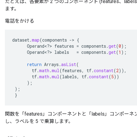
たとえば、各要素が 2 つのコンポーネント (features、label
ます。
電話をかける
dataset
.
map
(
components
-
>
{
Operand
<
?
>
features
=
components
.
get
(
0
);
Operand
<
?
>
labels
=
components
.
get
(
1
);
return
Arrays
.
asList
(
tf
.
math
.
mul
(
features
,
tf
.
constant
(
2
)),
tf
.
math
.
mul
(
labels
,
tf
.
constant
(
5
))
);
);
}
関数を「features」コンポーネントと「labels」コンポーネン
し、ラベルを 5 で乗算します。