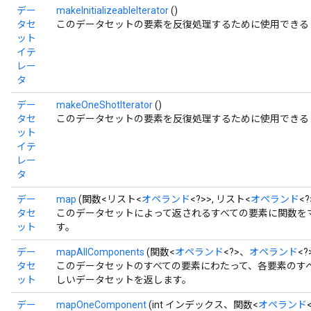
デー
makeInitializeableIterator
()
タセ
このデータセットの要素を反復処理するために使用できる `Datas
ット
イテ
レー
タ
デー
makeOneShotIterator
()
タセ
このデータセットの要素を反復処理するために使用できる `Datas
ット
イテ
レー
タ
デー
map
(関数<リスト<
オペランド
<?>>, リスト<
オペランド
<
タセ
このデータセットによって返されるすべての要素に関数を
ット
す。
デー
mapAllComponents
(関数<
オペランド
<?>、
オペランド
<?
タセ
このデータセットのすべての要素にわたって、各要素のす
ット
しいデータセットを返します。
デー
mapOneComponent
(int インデックス、関数<
オペランド