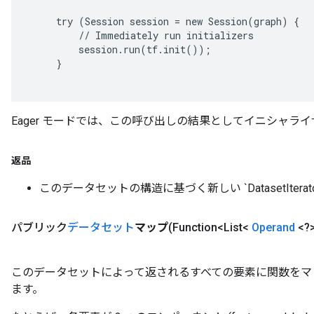
     try (Session session = new Session(graph) {

         // Immediately run initializers

         session.run(tf.init());

     }

Eager モードでは、この呼び出しの結果としてイニシャラ
返品
このデータセットの構造に基づく新しい `DatasetIterato
パブリック
データセット
マップ
(Function<List<
Operand
<?
このデータセットによって返されるすべての要素に関数をマ
ます。