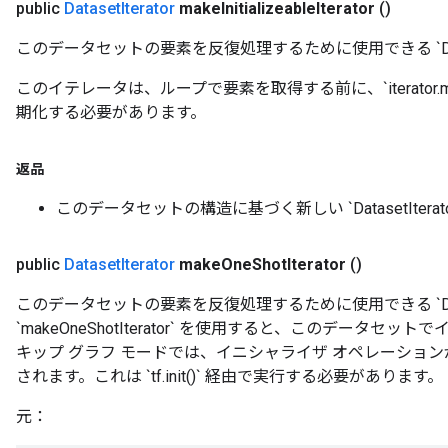
public
Dataset
Iterator
make
Initializeable
Iterator
()
このデータセットの要素を反復処理するために使用できる `Datase
このイテレータは、ループで要素を取得する前に、`iterator.makeIn
期化する必要があります。
返品
このデータセットの構造に基づく新しい `DatasetIterato
public
Dataset
Iterator
make
One
Shot
Iterator
()
このデータセットの要素を反復処理するために使用できる `Datase
`makeOneShotIterator` を使用すると、このデータ
キップ グラフ モードでは、イニシャライザ オペレーショ
されます。これは `tf.init()` 経由で実行する必要があります。
元：