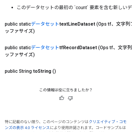
このデータセットの最初の `count` 要素を含む新し
public static
データセット
text
Line
Dataset
(Ops tf、
ッファサイズ)
public static
データセット
tf
Record
Dataset
(Ops tf、
ッファサイズ)
public String
to
String
()
この情報は役に立ちましたか？
特に記載のない限り、このページのコンテンツは
クリエイティブ・コモ
ンズの表示 4.0 ライセンス
により使用許諾されます。コードサンプルは