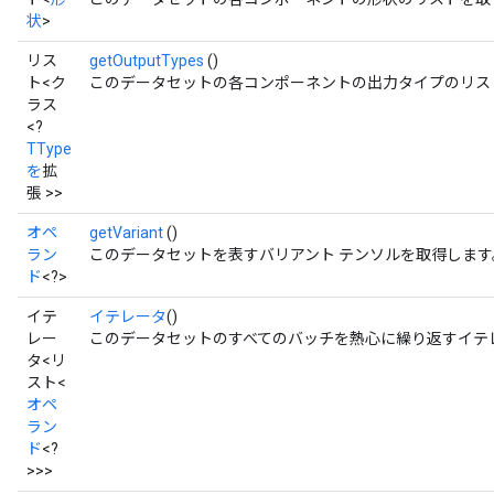
状
>
リス
getOutputTypes
()
ト<ク
このデータセットの各コンポーネントの出力タイプのリス
ラス
<?
TType
を
拡
張 >>
オペ
getVariant
()
ラン
このデータセットを表すバリアント テンソルを取得します
ド
<?>
イテ
イテレータ
()
レー
このデータセットのすべてのバッチを熱心に繰り返すイテ
タ<リ
スト<
オペ
ラン
ド
<?
>>>