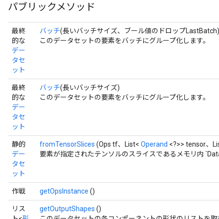
パブリックメソッド
最終
バッチ
(長いバッチサイズ、ブール値のドロップLastBatch
的な
このデータセットの要素をバッチにグループ化します。
デー
タセ
ット
最終
バッチ
(長いバッチサイズ)
的な
このデータセットの要素をバッチにグループ化します。
デー
タセ
ット
静的
fromTensorSlices
(Ops tf、List<
Operand
<?>> tensor、Li
デー
要素が指定されたテンソルのスライスであるメモリ内 `Datas
タセ
ット
作戦
getOpsInstance
()
リス
getOutputShapes
()
ト<
形
このデータセットの各コンポーネントの形状のリストを取