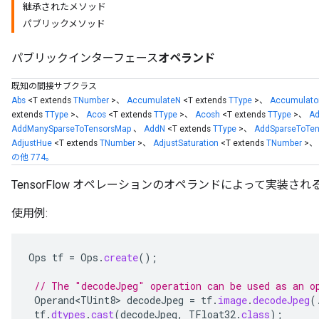
継承されたメソッド
パブリックメソッド
パブリックインターフェース
オペランド
既知の間接サブクラス
Abs
<T extends
TNumber
>、
AccumulateN
<T extends
TType
>、
Accumulat
extends
TType
>、
Acos
<T extends
TType
>、
Acosh
<T extends
TType
>、
A
AddManySparseToTensorsMap
、
AddN
<T extends
TType
>、
AddSparseToTe
AdjustHue
<T extends
TNumber
>、
AdjustSaturation
<T extends
TNumber
>
の他 774。
TensorFlow オペレーションのオペランドによって実装さ
使用例:
Ops
tf
=
Ops
.
create
();
ions
// The "decodeJpeg" operation can be used as an o
Operand<TUint8>
decodeJpeg
=
tf
.
image
.
decodeJpeg
(
tf
.
dtypes
.
cast
(
decodeJpeg
,
TFloat32
.
class
);