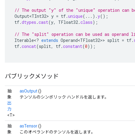
// The output "y" of the "unique" operation can b
Output<TInt32>
y
=
tf
.
unique
(...).
y
();
tf
.
dtypes
.
cast
(
y
,
TFloat32
.
class
);
// The "split" operation can be used as operand l
Iterable
<
?
extends
Operand<TFloat32>
>
split
=
tf
.
tf
.
concat
(
split
,
tf
.
constant
(
0
));
パブリックメソッド
抽
asOutput
()
r
象
テンソルのシンボリック ハンドルを返します。
出
力
<T>
抽
asTensor
()
象
このオペランドのテンソルを返します。