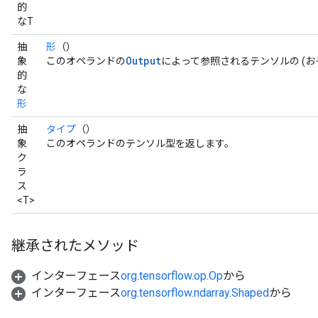
的
なT
抽
形
（）
Output
象
このオペランドの
によって参照されるテンソルの (お
的
な
形
抽
タイプ
（）
象
このオペランドのテンソル型を返します。
ク
ラ
ス
<T>
継承されたメソッド
インターフェース
org.tensorflow.op.Op
から
インターフェース
org.tensorflow.ndarray.Shaped
から