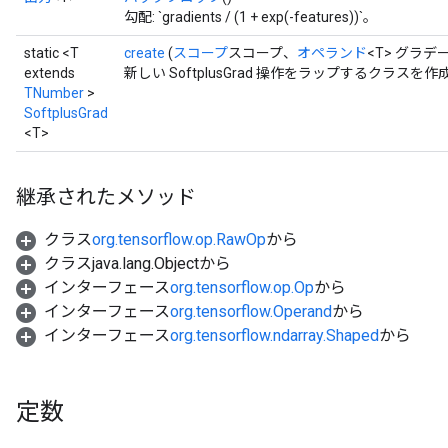
勾配: `gradients / (1 + exp(-features))`。
static <T
create
(
スコープ
スコープ、
オペランド
<T> グラ
extends
新しい SoftplusGrad 操作をラップするクラス
TNumber
>
SoftplusGrad
<T>
継承されたメソッド
クラス
org.tensorflow.op.RawOp
から
クラスjava.lang.Objectから
インターフェース
org.tensorflow.op.Op
から
インターフェース
org.tensorflow.Operand
から
インターフェース
org.tensorflow.ndarray.Shaped
から
定数