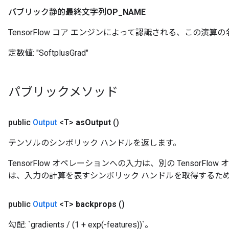
パブリック静的最終文字列
OP
_
NAME
TensorFlow コア エンジンによって認識される、この演算の
定数値:
"SoftplusGrad"
パブリックメソッド
public
Output
<T>
as
Output
()
テンソルのシンボリック ハンドルを返します。
TensorFlow オペレーションへの入力は、別の TensorF
は、入力の計算を表すシンボリック ハンドルを取得するた
public
Output
<T>
backprops
()
勾配: `gradients / (1 + exp(-features))`。