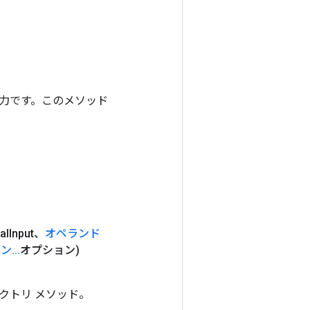
ンの出力です。このメソッド
al
Input、
オペランド
ョン
.
.
.
オプション)
ァクトリ メソッド。