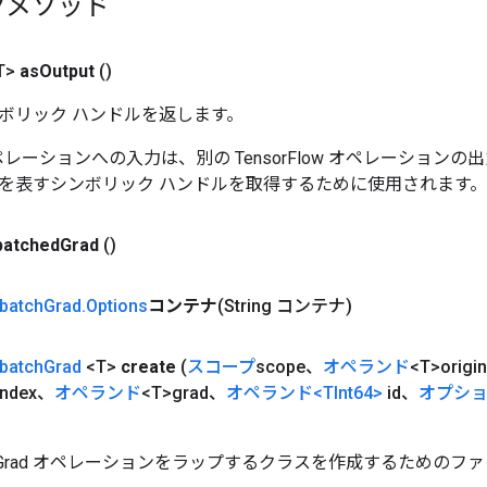
クメソッド
T>
as
Output
()
ボリック ハンドルを返します。
w オペレーションへの入力は、別の TensorFlow オペレーショ
を表すシンボリック ハンドルを取得するために使用されます。
patched
Grad
()
batch
Grad
.
Options
コンテナ
(String コンテナ)
batch
Grad
<T>
create
(
スコープ
scope、
オペランド
<T>origin
Index、
オペランド
<T>grad、
オペランド
<TInt64>
id、
オプシ
tchGrad オペレーションをラップするクラスを作成するためのフ