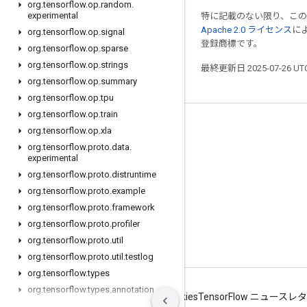
org
.
tensorflow
.
op
.
random
.
experimental
特に記載のない限り、こ
Apache 2.0 ライセンス
に
org
.
tensorflow
.
op
.
signal
登録商標です。
org
.
tensorflow
.
op
.
sparse
org
.
tensorflow
.
op
.
strings
最終更新日 2025-07-26 U
org
.
tensorflow
.
op
.
summary
org
.
tensorflow
.
op
.
tpu
org
.
tensorflow
.
op
.
train
つながる
org
.
tensorflow
.
op
.
xla
org
.
tensorflow
.
proto
.
data
.
ブログ
experimental
フォーラム
org
.
tensorflow
.
proto
.
distruntime
org
.
tensorflow
.
proto
.
example
GitHub
org
.
tensorflow
.
proto
.
framework
Twitter
org
.
tensorflow
.
proto
.
profiler
YouTube
org
.
tensorflow
.
proto
.
util
org
.
tensorflow
.
proto
.
util
.
testlog
org
.
tensorflow
.
types
org
.
tensorflow
.
types
.
annotation
利用規約
プライバシー
Manage cookies
TensorFlow ニュース
org
.
tensorflow
.
types
.
family