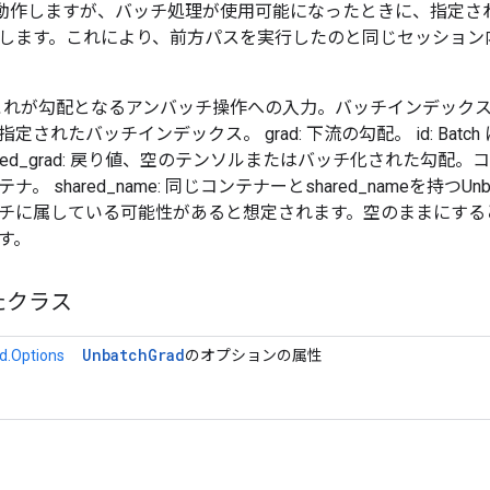
様に動作しますが、バッチ処理が使用可能になったときに、指定された ba
します。これにより、前方パスを実行したのと同じセッション
_input: これが勾配となるアンバッチ操作への入力。バッチインデック
されたバッチインデックス。 grad: 下流の勾配。 id: Batch
ched_grad: 戻り値、空のテンソルまたはバッチ化された勾配。
。 shared_name: 同じコンテナーとshared_nameを持つUnb
チに属している可能性があると想定されます。空のままにすると
す。
たクラス
Unbatch
Grad
d.Options
のオプションの属性