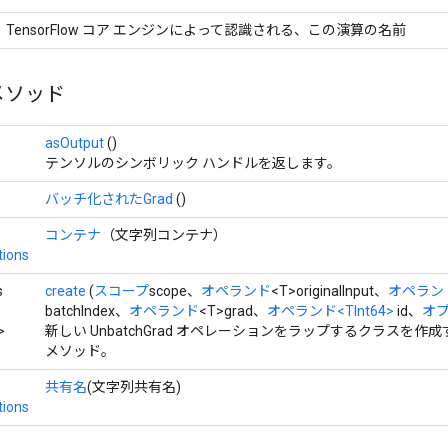
TensorFlow コア エンジンによって認識される、この演算の名前
メソッド
asOutput
()
テンソルのシンボリック ハンドルを返します。
バッチ化されたGrad
()
コンテナ
（文字列コンテナ）
tions
s
create
(
スコープ
scope、
オペランド
<T>originalInput、
オペラン
batchIndex、
オペランド
<T>grad、
オペランド
<TInt64>
id、
オプ
>
新しい UnbatchGrad オペレーションをラップするクラスを
メソッド。
共有名
(文字列共有名)
tions