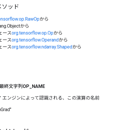
メソッド
ensorflow.op.RawOp
から
ang.Objectから
ェース
org.tensorflow.op.Op
から
ェース
org.tensorflow.Operand
から
ェース
org.tensorflow.ndarray.Shaped
から
最終文字列
OP
_
NAME
ow コア エンジンによって認識される、この演算の名前
hGrad"