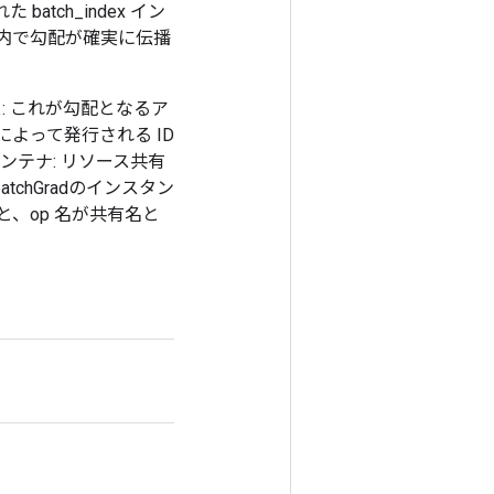
tch_index イン
内で勾配が確実に伝播
ス: これが勾配となるア
 によって発行される ID
コンテナ: リソース共有
atchGradのインスタン
、op 名が共有名と