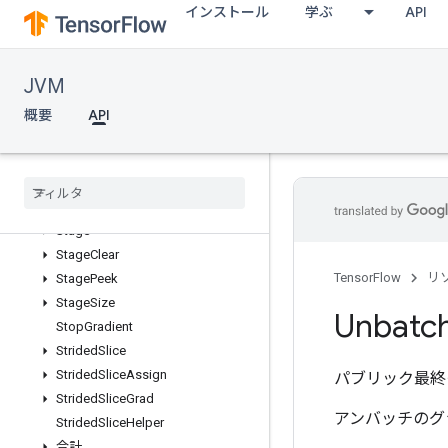
インストール
学ぶ
API
Size
Skipgram
Slice
JVM
Snapshot
SpaceToBatchNd
概要
API
Split
Split
V
Squeeze
Stack
Stage
Stage
Clear
TensorFlow
リ
Stage
Peek
Stage
Size
Unbatc
Stop
Gradient
Strided
Slice
Strided
Slice
Assign
パブリック最終
Strided
Slice
Grad
アンバッチのグ
Strided
Slice
Helper
合計