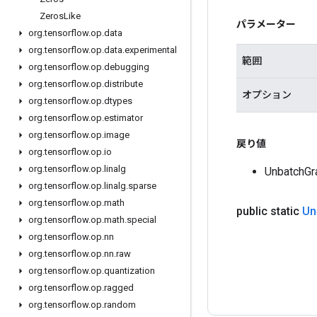
Zeros
Like
パラメーター
org
.
tensorflow
.
op
.
data
org
.
tensorflow
.
op
.
data
.
experimental
範囲
org
.
tensorflow
.
op
.
debugging
org
.
tensorflow
.
op
.
distribute
オプション
org
.
tensorflow
.
op
.
dtypes
org
.
tensorflow
.
op
.
estimator
org
.
tensorflow
.
op
.
image
戻り値
org
.
tensorflow
.
op
.
io
org
.
tensorflow
.
op
.
linalg
Unbatc
org
.
tensorflow
.
op
.
linalg
.
sparse
org
.
tensorflow
.
op
.
math
public static
Un
org
.
tensorflow
.
op
.
math
.
special
org
.
tensorflow
.
op
.
nn
org
.
tensorflow
.
op
.
nn
.
raw
org
.
tensorflow
.
op
.
quantization
org
.
tensorflow
.
op
.
ragged
org
.
tensorflow
.
op
.
random