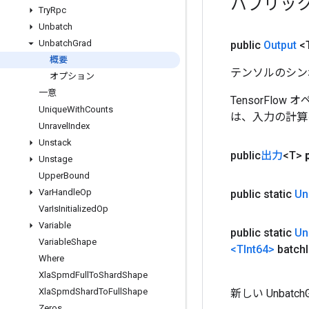
パブリッ
Try
Rpc
Unbatch
Unbatch
Grad
public
Output
<
概要
テンソルのシン
オプション
一意
TensorFlo
Unique
With
Counts
は、入力の計算
Unravel
Index
Unstack
public
出力
<T>
Unstage
Upper
Bound
Var
Handle
Op
public static
Un
Var
Is
Initialized
Op
Variable
public static
Un
Variable
Shape
<TInt64>
batch
Where
Xla
Spmd
Full
To
Shard
Shape
Xla
Spmd
Shard
To
Full
Shape
新しい Unba
Zeros