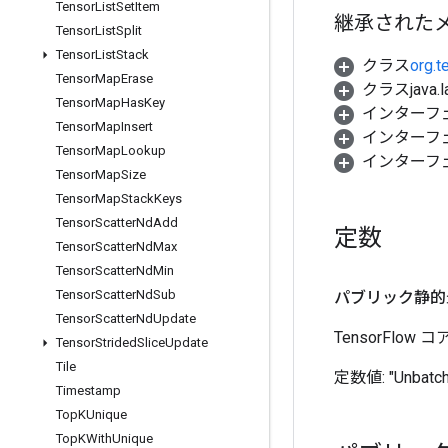
Tensor
List
Set
Item
継承された
Tensor
List
Split
Tensor
List
Stack
クラス
org.t
Tensor
Map
Erase
クラスjava.l
Tensor
Map
Has
Key
インターフ
Tensor
Map
Insert
インターフ
Tensor
Map
Lookup
インターフ
Tensor
Map
Size
Tensor
Map
Stack
Keys
Tensor
Scatter
Nd
Add
定数
Tensor
Scatter
Nd
Max
Tensor
Scatter
Nd
Min
Tensor
Scatter
Nd
Sub
パブリック静的
Tensor
Scatter
Nd
Update
TensorFl
Tensor
Strided
Slice
Update
Tile
定数値:
"Unbatc
Timestamp
Top
KUnique
Top
KWith
Unique