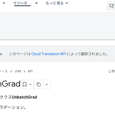
リソース
もっと見る
このページは
Cloud Translation API
によって翻訳されました。
ソース
JVM
API
この
h
Grad
クラス
UnbatchGrad
ラデーション。