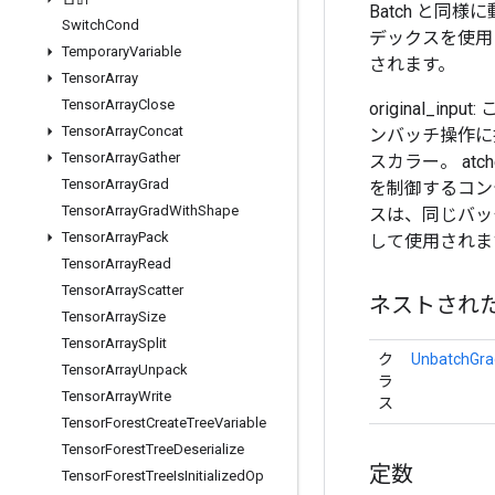
Batch と同
Switch
Cond
デックスを使用
Temporary
Variable
されます。
Tensor
Array
Tensor
Array
Close
original
Tensor
Array
Concat
ンバッチ操作に指定
Tensor
Array
Gather
スカラー。 at
Tensor
Array
Grad
を制御するコンテナ
Tensor
Array
Grad
With
Shape
スは、同じバッ
Tensor
Array
Pack
して使用されま
Tensor
Array
Read
Tensor
Array
Scatter
ネストされ
Tensor
Array
Size
Tensor
Array
Split
ク
UnbatchGra
Tensor
Array
Unpack
ラ
Tensor
Array
Write
ス
Tensor
Forest
Create
Tree
Variable
Tensor
Forest
Tree
Deserialize
定数
Tensor
Forest
Tree
Is
Initialized
Op