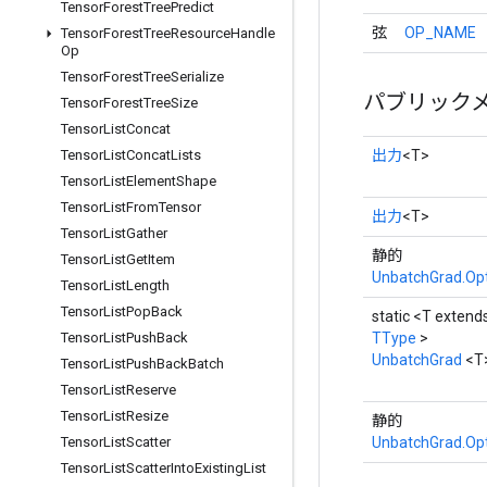
Tensor
Forest
Tree
Predict
弦
OP_NAME
Tensor
Forest
Tree
Resource
Handle
Op
Tensor
Forest
Tree
Serialize
パブリック
Tensor
Forest
Tree
Size
Tensor
List
Concat
出力
<T>
Tensor
List
Concat
Lists
Tensor
List
Element
Shape
Tensor
List
From
Tensor
出力
<T>
Tensor
List
Gather
静的
Tensor
List
Get
Item
UnbatchGrad.Op
Tensor
List
Length
Tensor
List
Pop
Back
static <T extend
TType
>
Tensor
List
Push
Back
UnbatchGrad
<T
Tensor
List
Push
Back
Batch
Tensor
List
Reserve
Tensor
List
Resize
静的
UnbatchGrad.Op
Tensor
List
Scatter
Tensor
List
Scatter
Into
Existing
List