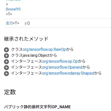
>
BesselY0
<T>
出力
<T>
y
()
継承されたメソッド
クラス
org.tensorflow.op.RawOp
から
クラスjava.lang.Objectから
インターフェース
org.tensorflow.op.Op
から
インターフェース
org.tensorflow.Operand
から
インターフェース
org.tensorflow.ndarray.Shaped
から
定数
パブリック静的最終文字列
OP
_
NAME