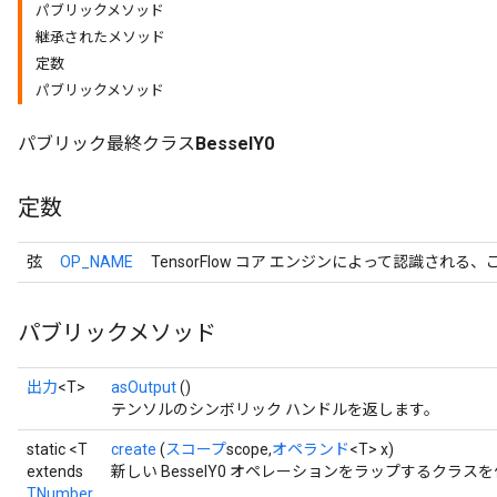
パブリックメソッド
継承されたメソッド
定数
パブリックメソッド
パブリック最終クラス
BesselY0
定数
弦
OP_NAME
TensorFlow コア エンジンによって認識される
r
パブリックメソッド
出力
<T>
asOutput
()
テンソルのシンボリック ハンドルを返します。
static <T
create
(
スコープ
scope,
オペランド
<T> x)
extends
新しい BesselY0 オペレーションをラップするクラ
TNumber