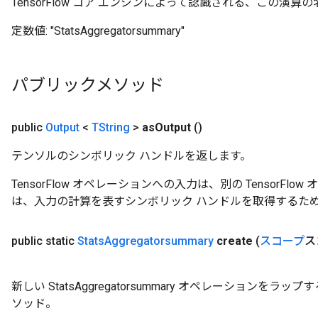
TensorFlow コア エンジンによって認識される、この演算の
定数値:
"StatsAggregatorsummary"
パブリックメソッド
public
Output
<
TString
>
as
Output
()
テンソルのシンボリック ハンドルを返します。
TensorFlow オペレーションへの入力は、別の TensorF
は、入力の計算を表すシンボリック ハンドルを取得するた
public static
Stats
Aggregatorsummary
create
(
スコープ
ス
新しい StatsAggregatorsummary オペレーション
ソッド。