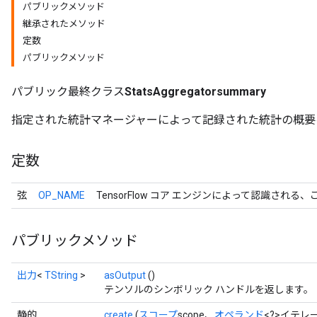
パブリックメソッド
継承されたメソッド
定数
パブリックメソッド
パブリック最終クラス
StatsAggregatorsummary
指定された統計マネージャーによって記録された統計の概要
定数
弦
OP_NAME
TensorFlow コア エンジンによって認識される
r
パブリックメソッド
出力
<
TString
>
asOutput
()
テンソルのシンボリック ハンドルを返します。
静的
create
(
スコープ
scope、
オペランド
<?>イテレ