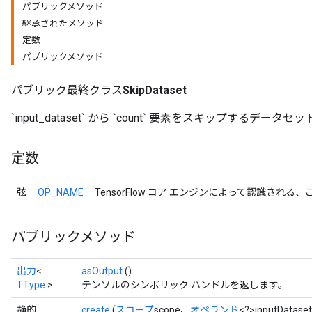
パブリックメソッド
継承されたメソッド
定数
パブリックメソッド
パブリック最終クラス
SkipDataset
`input_dataset` から `count` 要素をスキップするデー
定数
弦
OP_NAME
TensorFlow コア エンジンによって認識される
パブリックメソッド
出力
<
asOutput
()
TType
>
テンソルのシンボリック ハンドルを返します。
静的
create
(
スコープ
scope、
オペランド
<?>inputDatase