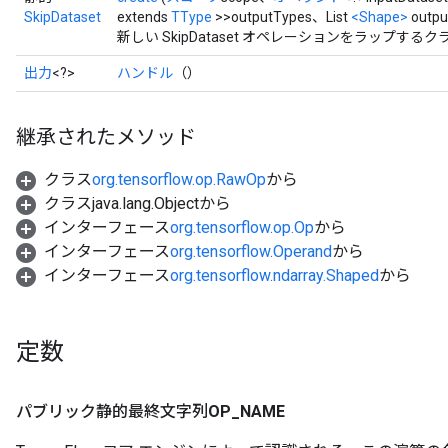
SkipDataset
extends
TType
>>outputTypes、List
<Shape>
outpu
新しい SkipDataset オペレーションをラップ
出力
<?>
ハンドル
（）
継承されたメソッド
クラス
org.tensorflow.op.RawOp
から
クラスjava.lang.Objectから
インターフェース
org.tensorflow.op.Op
から
インターフェース
org.tensorflow.Operand
から
インターフェース
org.tensorflow.ndarray.Shaped
から
定数
パブリック静的最終文字列
OP
_
NAME