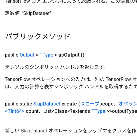
TensorFlow コア エンジンによって認識される、この演算の
定数値:
"SkipDataset"
パブリックメソッド
public
Output
<
TType
>
as
Output
()
テンソルのシンボリック ハンドルを返します。
TensorFlow オペレーションへの入力は、別の TensorF
は、入力の計算を表すシンボリック ハンドルを取得するた
public static
Skip
Dataset
create
(
スコープ
scope、
オペラ
<TInt64>
count、List<Class<?extends
TType
>>output
Typ
新しい SkipDataset オペレーションをラップするクラ