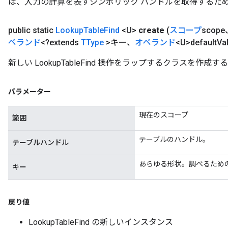
は、入力の計算を表すシンボリック ハンドルを取得するた
public static
Lookup
Table
Find
<U>
create
(
スコープ
scope
ペランド
<?extends
TType
>キー、
オペランド
<U>default
Va
新しい LookupTableFind 操作をラップするクラスを作成
パラメーター
現在のスコープ
範囲
テーブルのハンドル。
テーブルハンドル
あらゆる形状。調べるため
キー
戻り値
LookupTableFind の新しいインスタンス