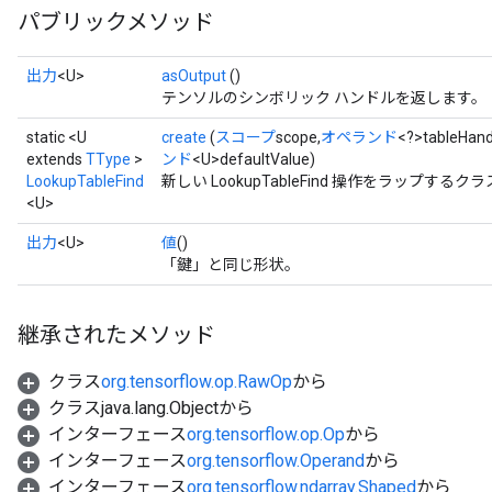
パブリックメソッド
出力
<U>
asOutput
()
テンソルのシンボリック ハンドルを返します。
static <U
create
(
スコープ
scope,
オペランド
<?>tableHand
extends
TType
>
ンド
<U>defaultValue)
LookupTableFind
新しい LookupTableFind 操作をラップす
<U>
出力
<U>
値
()
「鍵」と同じ形状。
継承されたメソッド
クラス
org.tensorflow.op.RawOp
から
クラスjava.lang.Objectから
インターフェース
org.tensorflow.op.Op
から
インターフェース
org.tensorflow.Operand
から
インターフェース
org.tensorflow.ndarray.Shaped
から