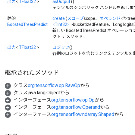
出力
<
TFloat32
>
asOutput
()
テンソルのシンボリック ハンドルを返しま
静的
create
(
スコープ
scope、
オペランド
<?>tre
BoostedTreesPredict
<TInt32>
>bucketizedFeature、Long logits
新しい BoostedTreesPredict オ
クトリ メソッド。
出力
<
TFloat32
>
ロジッツ
()
各例のロジットを含むランク 2 テンソルを
継承されたメソッド
クラス
org.tensorflow.op.RawOp
から
クラスjava.lang.Objectから
インターフェース
org.tensorflow.op.Op
から
インターフェース
org.tensorflow.Operand
から
インターフェース
org.tensorflow.ndarray.Shaped
から
t