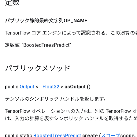
定数
パブリック静的最終文字列
OP
_
NAME
TensorFlow コア エンジンによって認識される、この演算の
source
定数値:
"BoostedTreesPredict"
leOp
パブリックメソッド
public
Output
<
TFloat32
>
as
Output
()
テンソルのシンボリック ハンドルを返します。
TensorFlow オペレーションへの入力は、別の TensorF
は、入力の計算を表すシンボリック ハンドルを取得するた
public static
Boosted
Trees
Predict
create
(
スコープ
scope