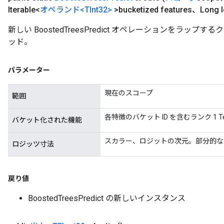
Iterable<
オペランド
<TInt32>
>bucketized features、Long l
新しい BoostedTreesPredict オペレーションをラッ
Flush
ッド。
eHandleOp
パラメーター
現在のスコープ
範囲
ureSplit
各特徴のバケット ID を含むランク 1 T
バケット化された機能
スカラー、ロジットの次元。部分的な
ロジッツ寸法
戻り値
BoostedTreesPredict の新しいインスタンス