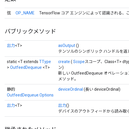
弦
OP_NAME
TensorFlow コア エンジンによって認識される
パブリックメソッド
出力
<T>
asOutput
()
テンソルのシンボリック ハンドルを返
static <T extends
TType
create
(
Scope
スコープ、Class<T> dt
>
OutfeedDequeue
<T>
ン)
新しい OutfeedDequeue オペ
メソッド。
静的
deviceOrdinal
(長い deviceOrdinal)
OutfeedDequeue.Options
出力
<T>
出力
()
デバイスのアウトフィードから読み取