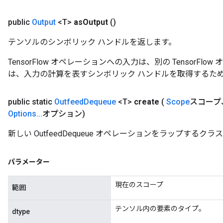
Parameters
public
Output
<T>
as
Output
()
GradAccumDebug
Parameters
テンソルのシンボリック ハンドルを返します。
ters
TensorFlow オペレーションへの入力は、別の TensorF
tersGradAccumDebug
は、入力の計算を表すシンボリック ハンドルを取得するた
arameters
ParametersGradAccumDebug
meters
public static
Outfeed
Dequeue
<T>
create
(
Scope
スコープ、C
ametersGradAccumDebug
Options
.
.
.
オプション)
rs
新しい OutfeedDequeue オペレーションをラップする
ersGradAccumDebug
tDescentParameters
ntDescentParametersGradAccumDebug
パラメーター
現在のスコープ
範囲
テンソル内の要素のタイプ。
dtype