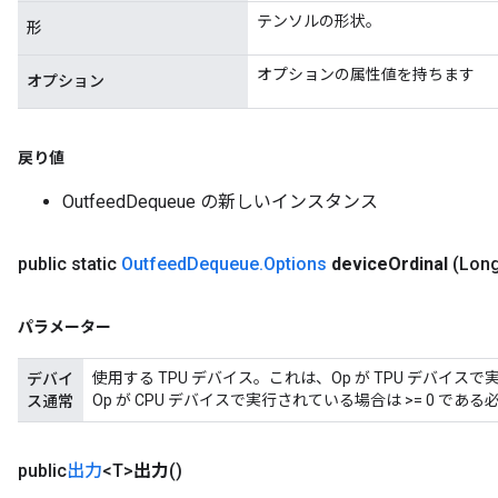
テンソルの形状。
形
オプションの属性値を持ちます
オプション
戻り値
OutfeedDequeue の新しいインスタンス
public static
Outfeed
Dequeue
.
Options
device
Ordinal
(Long
パラメーター
rs
ersGradAccumDebug
使用する TPU デバイス。これは、Op が TPU デバイス
デバイ
eters
Op が CPU デバイスで実行されている場合は >= 0 であ
ス通常
metersGradAccumDebug
ters
metersGradAccumDebug
public
出力
<T>
出力
()
ropParameters