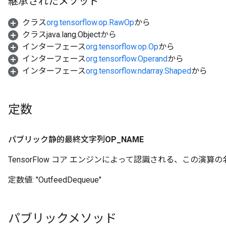
継承されたメソッド
クラス
org.tensorflow.op.RawOp
から
クラスjava.lang.Objectから
Batch
インターフェース
org.tensorflow.op.Op
から
インターフェース
org.tensorflow.Operand
から
atch
インターフェース
org.tensorflow.ndarray.Shaped
から
定数
パブリック静的最終文字列
OP
_
NAME
TensorFlow コア エンジンによって認識される、この演算の
sGradAccumDebug
定数値:
"OutfeedDequeue"
rs
ersGradAccumDebug
rs
パブリックメソッド
ersGradAccumDebug