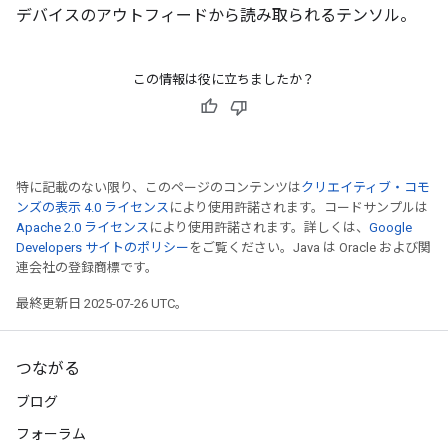
デバイスのアウトフィードから読み取られるテンソル。
s
ersGradAccumDebug
ghtParameters
この情報は役に立ちましたか？
meters
ametersGradAccumDebug
adParameters
radParametersGradAccumDebug
特に記載のない限り、このページのコンテンツは
クリエイティブ・コモ
rameters
ンズの表示 4.0 ライセンス
により使用許諾されます。コードサンプルは
ParametersGradAccumDebug
Apache 2.0 ライセンス
により使用許諾されます。詳しくは、
Google
eters
Developers サイトのポリシー
をご覧ください。Java は Oracle および関
metersGradAccumDebug
連会社の登録商標です。
ientDescentParameters
最終更新日 2025-07-26 UTC。
dientDescentParametersGradAccumDebug
つながる
ブログ
フォーラム