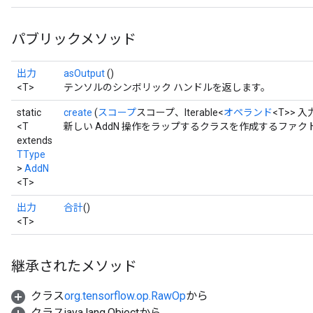
パブリックメソッド
出力
asOutput
()
<T>
テンソルのシンボリック ハンドルを返します。
static
create
(
スコープ
スコープ、Iterable<
オペランド
<T>> 入
<T
新しい AddN 操作をラップするクラスを作成するファク
extends
TType
>
AddN
<T>
出力
合計
()
<T>
継承されたメソッド
クラス
org.tensorflow.op.RawOp
から
クラスjava.lang.Objectから