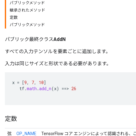
パブリックメソッド
継承されたメソッド
定数
パブリックメソッド
パブリック最終クラス
AddN
すべての入力テンソルを要素ごとに追加します。
入力は同じサイズと形状である必要があります。
x
=
[
9
,
7
,
10
]
tf
.
math
.
add_n
(
x
)
==
>
26
定数
弦
OP_NAME
TensorFlow コア エンジンによって認識される