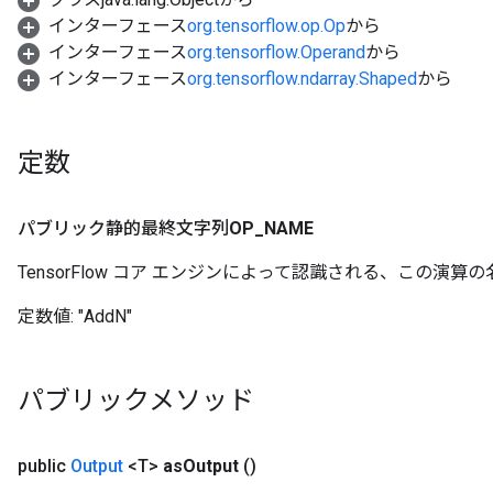
インターフェース
org.tensorflow.op.Op
から
インターフェース
org.tensorflow.Operand
から
インターフェース
org.tensorflow.ndarray.Shaped
から
定数
パブリック静的最終文字列
OP
_
NAME
TensorFlow コア エンジンによって認識される、この演算の
定数値:
"AddN"
パブリックメソッド
public
Output
<T>
as
Output
()