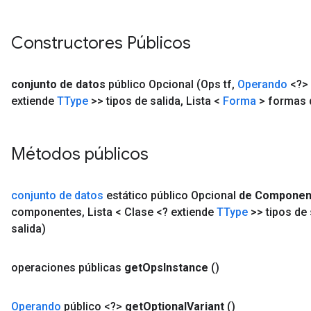
Constructores Públicos
conjunto de datos
público
Opcional
(Ops tf
,
Operando
<?> 
extiende
TType
>> tipos de salida
,
Lista <
Forma
> formas d
Métodos públicos
conjunto de datos
estático público Opcional
de Componen
componentes
,
Lista < Clase <? extiende
TType
>> tipos de 
salida)
operaciones públicas
get
Ops
Instance
()
Operando
público <?>
get
Optional
Variant
()