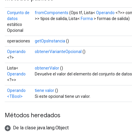
Conjunto de
fromComponents
(Ops tf, Lista<
Operando
<?>> com
datos
>> tipos de salida, Lista<
Forma
> formas de salida)
estático
Opcional
operaciones
getOpsInstancia
()
Operando
obtenerVarianteOpcional
()
<?>
Lista<
obtenerValor
()
Operando
Devuelve el valor del elemento del conjunto de datos 
<?>>
Operando
tiene valor
()
<TBool>
Si este opcional tiene un valor.
Métodos heredados
De la clase java.lang.Object