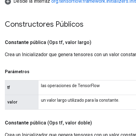
Desde la interfaz
org.tensorflow.framework.initializers.Init
Constructores Públicos
Constante
pública
(Ops tf
,
valor largo)
Crea un Inicializador que genera tensores con un valor consta
Parámetros
las operaciones de TensorFlow
tf
un valor largo utilizado para la constante.
valor
Constante
pública
(Ops tf
,
valor doble)
Crea un Inicializador que genera tensores con un valor consta