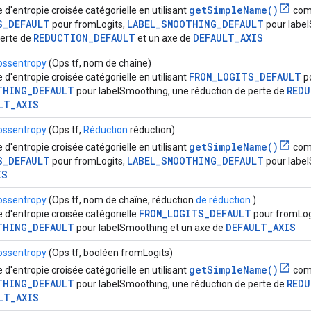
getSimpleName()
 d'entropie croisée catégorielle en utilisant
com
S_DEFAULT
LABEL_SMOOTHING_DEFAULT
pour fromLogits,
pour labe
REDUCTION_DEFAULT
DEFAULT_AXIS
perte de
et un axe de
ossentropy
(Ops tf, nom de chaîne)
FROM_LOGITS_DEFAULT
 d'entropie croisée catégorielle en utilisant
po
THING_DEFAULT
REDU
pour labelSmoothing, une réduction de perte de
LT_AXIS
ossentropy
(Ops tf,
Réduction
réduction)
getSimpleName()
 d'entropie croisée catégorielle en utilisant
com
S_DEFAULT
LABEL_SMOOTHING_DEFAULT
pour fromLogits,
pour label
IS
ossentropy
(Ops tf, nom de chaîne, réduction
de réduction
)
FROM_LOGITS_DEFAULT
 d'entropie croisée catégorielle
pour fromLog
THING_DEFAULT
DEFAULT_AXIS
pour labelSmoothing et un axe de
ossentropy
(Ops tf, booléen fromLogits)
getSimpleName()
 d'entropie croisée catégorielle en utilisant
com
THING_DEFAULT
REDU
pour labelSmoothing, une réduction de perte de
LT_AXIS