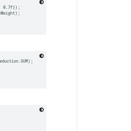
 0.7f});

Weight);

eduction.SUM);
