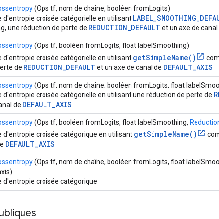
ossentropy
(Ops tf, nom de chaîne, booléen fromLogits)
LABEL_SMOOTHING_DEFA
 d'entropie croisée catégorielle en utilisant
REDUCTION_DEFAULT
g, une réduction de perte de
et un axe de canal
ossentropy
(Ops tf, booléen fromLogits, float labelSmoothing)
getSimpleName()
 d'entropie croisée catégorielle en utilisant
com
REDUCTION_DEFAULT
DEFAULT_AXIS
perte de
et un axe de canal de
ossentropy
(Ops tf, nom de chaîne, booléen fromLogits, float labelSmoo
R
 d'entropie croisée catégorielle en utilisant une réduction de perte de
DEFAULT_AXIS
canal de
ossentropy
(Ops tf, booléen fromLogits, float labelSmoothing,
Reductio
getSimpleName()
 d'entropie croisée catégorique en utilisant
com
DEFAULT_AXIS
de
ossentropy
(Ops tf, nom de chaîne, booléen fromLogits, float labelSmo
axis)
 d'entropie croisée catégorique
ubliques