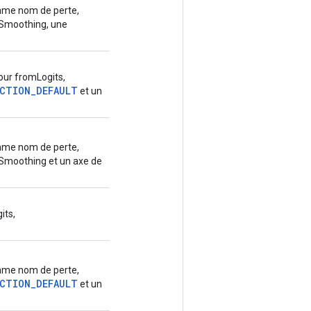
me nom de perte,
lSmoothing, une
ur fromLogits,
CTION_DEFAULT
et un
me nom de perte,
Smoothing et un axe de
its,
me nom de perte,
CTION_DEFAULT
et un