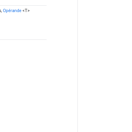
s,
Opérande
<T>