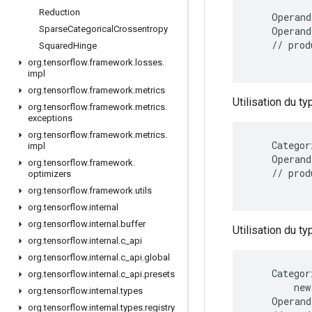
Reduction
    Operand
Sparse
Categorical
Crossentropy
    Operand
    // prod
Squared
Hinge
org
.
tensorflow
.
framework
.
losses
.
impl
org
.
tensorflow
.
framework
.
metrics
Utilisation du t
org
.
tensorflow
.
framework
.
metrics
.
exceptions
org
.
tensorflow
.
framework
.
metrics
.
    Categor
impl
    Operand
org
.
tensorflow
.
framework
.
    // prod
optimizers
org
.
tensorflow
.
framework
.
utils
org
.
tensorflow
.
internal
org
.
tensorflow
.
internal
.
buffer
Utilisation du t
org
.
tensorflow
.
internal
.
c
_
api
org
.
tensorflow
.
internal
.
c
_
api
.
global
    Categor
org
.
tensorflow
.
internal
.
c
_
api
.
presets
        new
org
.
tensorflow
.
internal
.
types
    Operand
org
.
tensorflow
.
internal
.
types
.
registry