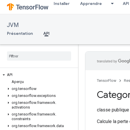
Installer
Apprendre
API
JVM
Présentation
API
API
TensorFlow
Res
Aperçu
org
.
tensorflow
Categor
org
.
tensorflow
.
exceptions
org
.
tensorflow
.
framework
.
activations
classe publiqu
org
.
tensorflow
.
framework
.
constraints
Calcule la perte
org
.
tensorflow
.
framework
.
data