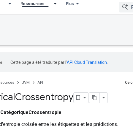
Ressources
Plus
Cette page a été traduite par l'
API Cloud Translation
.
sources
JVM
API
Ce co
ical
Crossentropy
e
CatégoriqueCrossentropie
 d'entropie croisée entre les étiquettes et les prédictions.