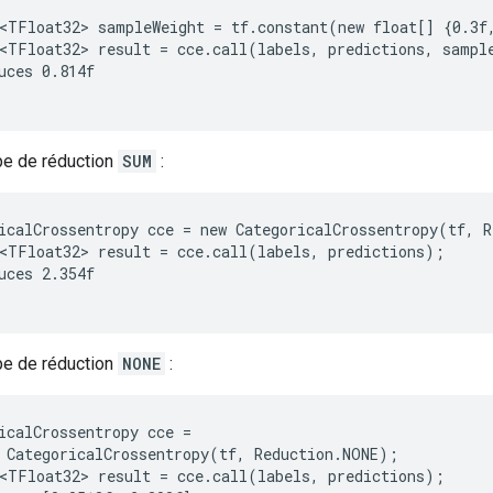
<TFloat32> sampleWeight = tf.constant(new float[] {0.3f,
<TFloat32> result = cce.call(labels, predictions, sample
uces 0.814f

ype de réduction
SUM
:
icalCrossentropy cce = new CategoricalCrossentropy(tf, R
<TFloat32> result = cce.call(labels, predictions);

uces 2.354f

ype de réduction
NONE
:
icalCrossentropy cce =

 CategoricalCrossentropy(tf, Reduction.NONE);

<TFloat32> result = cce.call(labels, predictions);
