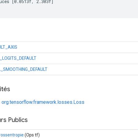
uces [0.0513f, 2.303f]

ULT_AXIS
_LOGITS_DEFAULT
L_SMOOTHING_DEFAULT
ités
e
org.tensorflow.framework.losses.Loss
rs Publics
rossentropie
(Ops tf)