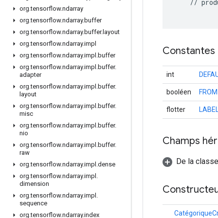
    // prod
org
.
tensorflow
.
ndarray
org
.
tensorflow
.
ndarray
.
buffer
org
.
tensorflow
.
ndarray
.
buffer
.
layout
org
.
tensorflow
.
ndarray
.
impl
Constantes
org
.
tensorflow
.
ndarray
.
impl
.
buffer
org
.
tensorflow
.
ndarray
.
impl
.
buffer
.
int
DEFA
adapter
org
.
tensorflow
.
ndarray
.
impl
.
buffer
.
booléen
FROM
layout
org
.
tensorflow
.
ndarray
.
impl
.
buffer
.
flotter
LABE
misc
org
.
tensorflow
.
ndarray
.
impl
.
buffer
.
nio
Champs hér
org
.
tensorflow
.
ndarray
.
impl
.
buffer
.
raw
De la class
org
.
tensorflow
.
ndarray
.
impl
.
dense
org
.
tensorflow
.
ndarray
.
impl
.
dimension
Constructeu
org
.
tensorflow
.
ndarray
.
impl
.
sequence
CatégoriqueC
org
.
tensorflow
.
ndarray
.
index