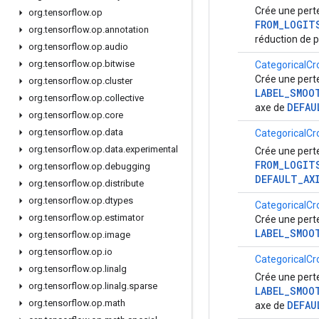
Crée une perte
org
.
tensorflow
.
op
FROM_LOGIT
org
.
tensorflow
.
op
.
annotation
réduction de 
org
.
tensorflow
.
op
.
audio
org
.
tensorflow
.
op
.
bitwise
CategoricalCr
Crée une perte
org
.
tensorflow
.
op
.
cluster
LABEL_SMOO
org
.
tensorflow
.
op
.
collective
DEFAU
axe de
org
.
tensorflow
.
op
.
core
org
.
tensorflow
.
op
.
data
CategoricalCr
org
.
tensorflow
.
op
.
data
.
experimental
Crée une perte
FROM_LOGIT
org
.
tensorflow
.
op
.
debugging
DEFAULT_AX
org
.
tensorflow
.
op
.
distribute
org
.
tensorflow
.
op
.
dtypes
CategoricalCr
org
.
tensorflow
.
op
.
estimator
Crée une perte
LABEL_SMOO
org
.
tensorflow
.
op
.
image
org
.
tensorflow
.
op
.
io
CategoricalCr
org
.
tensorflow
.
op
.
linalg
Crée une perte
org
.
tensorflow
.
op
.
linalg
.
sparse
LABEL_SMOO
org
.
tensorflow
.
op
.
math
DEFAU
axe de