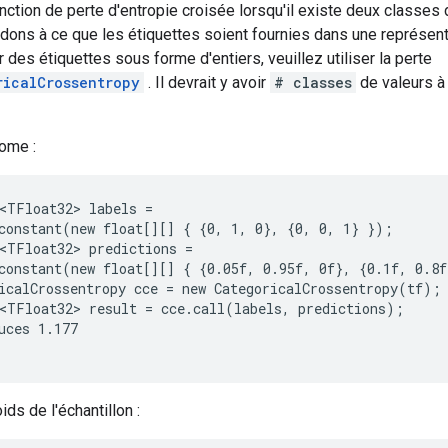
onction de perte d'entropie croisée lorsqu'il existe deux classes 
dons à ce que les étiquettes soient fournies dans une représent
r des étiquettes sous forme d'entiers, veuillez utiliser la perte
ricalCrossentropy
. Il devrait y avoir
# classes
de valeurs à 
nome :
<TFloat32> labels =

constant(new float[][] { {0, 1, 0}, {0, 0, 1} });

<TFloat32> predictions =

constant(new float[][] { {0.05f, 0.95f, 0f}, {0.1f, 0.8f
icalCrossentropy cce = new CategoricalCrossentropy(tf);

<TFloat32> result = cce.call(labels, predictions);

uces 1.177

ds de l'échantillon :