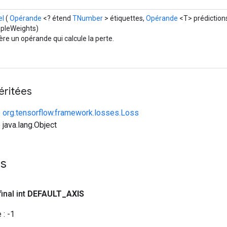
el
(
Opérande
<? étend
TNumber
> étiquettes,
Opérande
<T> prédiction
pleWeights)
re un opérande qui calcule la perte.
éritées
e
org.tensorflow.framework.losses.Loss
 java.lang.Object
es
inal int
DEFAULT
_
AXIS
 :
-1