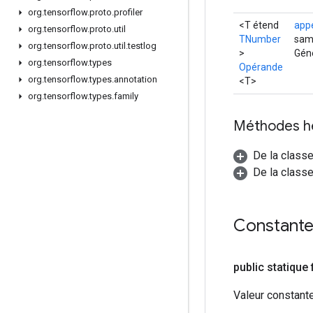
org
.
tensorflow
.
proto
.
profiler
<T étend
app
org
.
tensorflow
.
proto
.
util
TNumber
sam
org
.
tensorflow
.
proto
.
util
.
testlog
>
Génè
org
.
tensorflow
.
types
Opérande
org
.
tensorflow
.
types
.
annotation
<T>
org
.
tensorflow
.
types
.
family
Méthodes h
De la class
De la classe
Constant
public statique f
Valeur constante