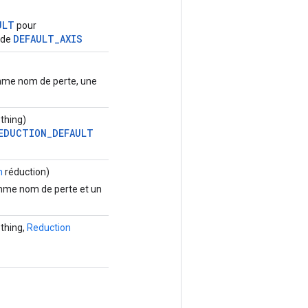
ULT
pour
DEFAULT_AXIS
 de
me nom de perte, une
thing)
EDUCTION_DEFAULT
n
réduction)
me nom de perte et un
othing,
Reduction