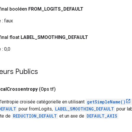
final booléen
FROM
_
LOGITS
_
DEFAULT
 :
faux
inal float
LABEL
_
SMOOTHING
_
DEFAULT
 :
0,0
eurs Publics
cal
Crossentropy
(Ops tf)
'entropie croisée catégorielle en utilisant
getSimpleName()
DEFAULT
pour fromLogits,
LABEL_SMOOTHING_DEFAULT
pour la
rte de
REDUCTION_DEFAULT
et un axe de
DEFAULT_AXIS