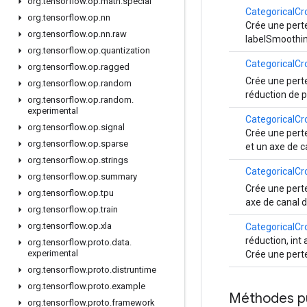
org
.
tensorflow
.
op
.
math
.
special
CategoricalCr
org
.
tensorflow
.
op
.
nn
Crée une perte
org
.
tensorflow
.
op
.
nn
.
raw
labelSmoothin
org
.
tensorflow
.
op
.
quantization
CategoricalCr
org
.
tensorflow
.
op
.
ragged
Crée une perte
org
.
tensorflow
.
op
.
random
réduction de 
org
.
tensorflow
.
op
.
random
.
experimental
CategoricalCr
org
.
tensorflow
.
op
.
signal
Crée une perte
org
.
tensorflow
.
op
.
sparse
et un axe de 
org
.
tensorflow
.
op
.
strings
CategoricalCr
org
.
tensorflow
.
op
.
summary
Crée une perte
org
.
tensorflow
.
op
.
tpu
axe de canal 
org
.
tensorflow
.
op
.
train
org
.
tensorflow
.
op
.
xla
CategoricalCr
réduction, int 
org
.
tensorflow
.
proto
.
data
.
experimental
Crée une perte
org
.
tensorflow
.
proto
.
distruntime
org
.
tensorflow
.
proto
.
example
Méthodes p
org
.
tensorflow
.
proto
.
framework