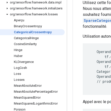
Utilisez cette f
org
.
tensorflow
.
framework
.
data
.
impl
Nous nous atten
org
.
tensorflow
.
framework
.
initializers
souhaitez fourni
org
.
tensorflow
.
framework
.
losses
SparseCatego
Aperçu
fonctionnalité.
Binary
Crossentropy
Categorical
Crossentropy
Utilisation auto
Categorical
Hinge
Cosine
Similarity
Hinge
    Operand
Huber
        tf.
    Operand
KLDivergence
        tf.
Log
Cosh
    Categor
Loss
    Operand
Losses
    // prod
Mean
Absolute
Error
Mean
Absolute
Percentage
Error
Mean
Squared
Error
Appel avec le poi
Mean
Squared
Logarithmic
Error
Poisson