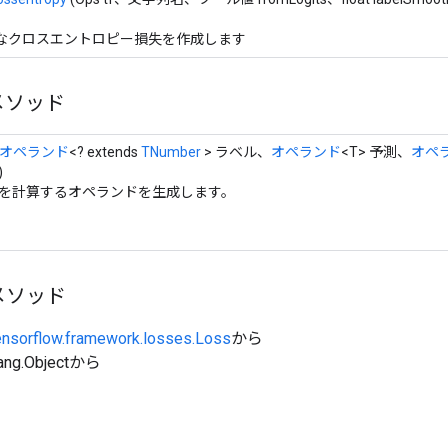
なクロスエントロピー損失を作成します
メソッド
オペランド
<? extends
TNumber
> ラベル、
オペランド
<T> 予測、
オペ
)
を計算するオペランドを生成します。
メソッド
ensorflow.framework.losses.Loss
から
ang.Objectから