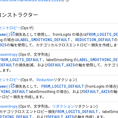
コンストラクター
セントロピー
(Ops tf)
ame()
FROM_LOGITS_D
損失名として使用し、 fromLogits の場合は
LABEL_SMOOTHING_DEFAULT
REDUCTION_DEFAULT
hing の場合は
、
の
XIS
の軸を使用して、カテゴリカルクロスエントロピー損失を作成しま
ossentropy
(Ops tf、文字列名)
FROM_LOGITS_DEFAULT
LABEL_SMOOTHING_DE
、labelSmoothing の
DEFAULT
DEFAULT_AXIS
の損失削減、および
の軸を使用して、カテゴ
します。
セントロピー
(Ops tf、
Reduction
リダクション)
ame()
FROM_LOGITS_DEFAULT
損失名として、
(fromLogits の場合
THING_DEFAULT
DEFAULT_AXIS
labelSmoothing の場合)、および
の軸
トロピー損失を作成します。
ossentropy
(Ops tf、文字列名、
リダクション
リダクション)
FROM_LOGITS_DEFAULT
ts のカテゴリクロス エントロピー損失
、labelSmo
OOTHING_DEFAULT
DEFAULT_AXIS
、および
の軸を作成します。