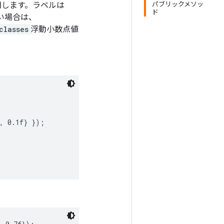
用します。ラベルは
パブリックメソッ
ド
たい場合は、
classes
浮動小数点値
, 0.1f} });
