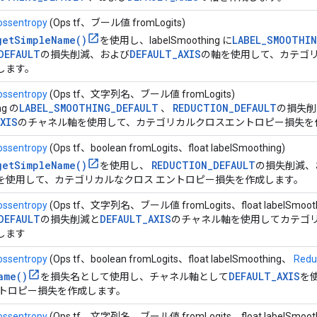
ossentropy
(Ops tf、ブール値 fromLogits)
getSimpleName()
LABEL_SMOOTHIN
を使用し、labelSmoothing に
DEFAULT
DEFAULT_AXIS
の損失削減、および
の軸を使用して、カテゴ
します。
ossentropy
(Ops tf、文字列名、ブール値 fromLogits)
LABEL_SMOOTHING_DEFAULT
REDUCTION_DEFAULT
ng の
、
の損失削
XIS
のチャネル軸を使用して、カテゴリカルクロスエントロピー損失を
ossentropy
(Ops tf、boolean fromLogits、float labelSmoothing)
getSimpleName()
REDUCTION_DEFAULT
を使用し、
の損失削減、
を使用して、カテゴリカルなクロス エントロピー損失を作成します。
ossentropy
(Ops tf、文字列名、ブール値 fromLogits、float labelSmooth
DEFAULT
DEFAULT_AXIS
の損失削減と
のチャネル軸を使用してカテゴ
します
ossentropy
(Ops tf、boolean fromLogits、float labelSmoothing、
Redu
ame()
DEFAULT_AXIS
を損失名として使用し、チャネル軸として
を
ントロピー損失を作成します。
ossentropy
(Ops tf、文字列名、ブール値 fromLogits、float labelSmoot