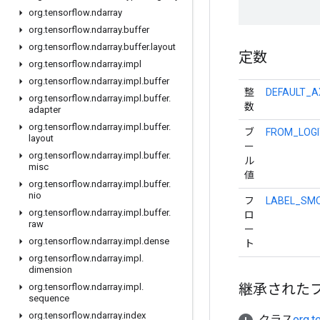
org
.
tensorflow
.
ndarray
org
.
tensorflow
.
ndarray
.
buffer
org
.
tensorflow
.
ndarray
.
buffer
.
layout
定数
org
.
tensorflow
.
ndarray
.
impl
org
.
tensorflow
.
ndarray
.
impl
.
buffer
整
DEFAULT_A
org
.
tensorflow
.
ndarray
.
impl
.
buffer
.
数
adapter
org
.
tensorflow
.
ndarray
.
impl
.
buffer
.
ブ
FROM_LOGI
layout
ー
org
.
tensorflow
.
ndarray
.
impl
.
buffer
.
ル
misc
値
org
.
tensorflow
.
ndarray
.
impl
.
buffer
.
nio
フ
LABEL_SMO
org
.
tensorflow
.
ndarray
.
impl
.
buffer
.
ロ
raw
ー
org
.
tensorflow
.
ndarray
.
impl
.
dense
ト
org
.
tensorflow
.
ndarray
.
impl
.
dimension
継承された
org
.
tensorflow
.
ndarray
.
impl
.
sequence
org
.
tensorflow
.
ndarray
.
index
クラス
org.t