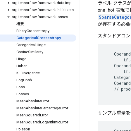
ラベル クラス
org
.
tensorflow
.
framework
.
data
.
impl
one_hot
org
.
tensorflow
.
framework
.
initializers
SparseCatego
org
.
tensorflow
.
framework
.
losses
が存在する必要
概要
Binary
Crossentropy
スタンドアロン
Categorical
Crossentropy
Categorical
Hinge
Cosine
Similarity
    Operand
Hinge
        tf.
    Operand
Huber
        tf.
KLDivergence
    Categor
Log
Cosh
    Operand
Loss
    // prod
Losses
Mean
Absolute
Error
Mean
Absolute
Percentage
Error
サンプル重量を
Mean
Squared
Error
Mean
Squared
Logarithmic
Error
Poisson