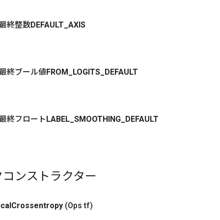
最終整数
DEFAULT
_
AXIS
最終ブール値
FROM
_
LOGITS
_
DEFAULT
最終フロート
LABEL
_
SMOOTHING
_
DEFAULT
クコンストラクター
cal
Crossentropy
(Ops tf)