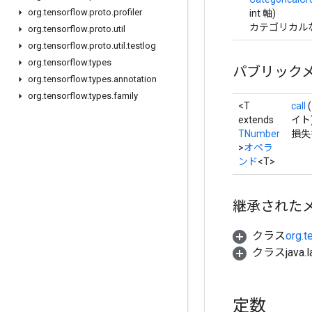
org
.
tensorflow
.
proto
.
profiler
int 軸)
カテゴリカル
org
.
tensorflow
.
proto
.
util
org
.
tensorflow
.
proto
.
util
.
testlog
org
.
tensorflow
.
types
パブリック
org
.
tensorflow
.
types
.
annotation
org
.
tensorflow
.
types
.
family
<T
call
(
extends
イト
TNumber
損失
>
オペラ
ンド
<T>
継承された
クラス
org.t
クラスjava.l
定数