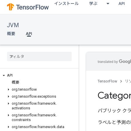
インストール
学ぶ
API
JVM
概要
API
API
TensorFlow
リ
概要
org
.
tensorflow
Categor
org
.
tensorflow
.
exceptions
org
.
tensorflow
.
framework
.
activations
パブリック ク
org
.
tensorflow
.
framework
.
constraints
ラベルと予測の
org
.
tensorflow
.
framework
.
data