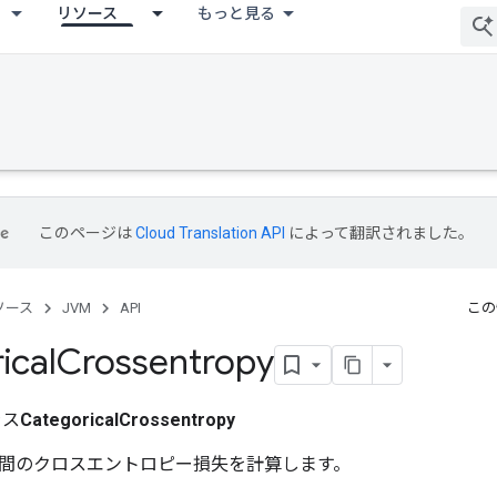
リソース
もっと見る
このページは
Cloud Translation API
によって翻訳されました。
ソース
JVM
API
この
ical
Crossentropy
ラス
CategoricalCrossentropy
間のクロスエントロピー損失を計算します。