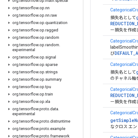
org
.
tensorflow
.
op
.
math
.
special
org
.
tensorflow
.
op
.
nn
CategoricalCr
org
.
tensorflow
.
op
.
nn
.
raw
損失名として
org
.
tensorflow
.
op
.
quantization
REDUCTION_
ー損失を作成
org
.
tensorflow
.
op
.
ragged
org
.
tensorflow
.
op
.
random
CategoricalCr
org
.
tensorflow
.
op
.
random
.
labelSmoothi
experimental
DEFAULT_A
び
org
.
tensorflow
.
op
.
signal
CategoricalCr
org
.
tensorflow
.
op
.
sparse
損失名として
org
.
tensorflow
.
op
.
strings
のチャネル軸
org
.
tensorflow
.
op
.
summary
org
.
tensorflow
.
op
.
tpu
CategoricalCr
org
.
tensorflow
.
op
.
train
REDUCTION_
ー損失を作成
org
.
tensorflow
.
op
.
xla
org
.
tensorflow
.
proto
.
data
.
CategoricalCr
experimental
getSimpleN
org
.
tensorflow
.
proto
.
distruntime
なクロス エ
org
.
tensorflow
.
proto
.
example
org
.
tensorflow
.
proto
.
framework
CategoricalCr