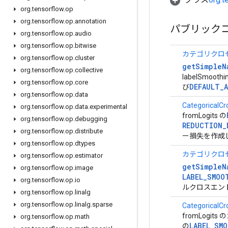
org
.
tensorflow
.
op
org
.
tensorflow
.
op
.
annotation
パブリック
org
.
tensorflow
.
op
.
audio
org
.
tensorflow
.
op
.
bitwise
カテゴリクロ
org
.
tensorflow
.
op
.
cluster
getSimpleN
org
.
tensorflow
.
op
.
collective
labelSmoot
org
.
tensorflow
.
op
.
core
DEFAULT_A
び
org
.
tensorflow
.
op
.
data
CategoricalCr
org
.
tensorflow
.
op
.
data
.
experimental
fromLogits の
org
.
tensorflow
.
op
.
debugging
REDUCTION_
org
.
tensorflow
.
op
.
distribute
ー損失を作成
org
.
tensorflow
.
op
.
dtypes
カテゴリクロ
org
.
tensorflow
.
op
.
estimator
getSimpleN
org
.
tensorflow
.
op
.
image
LABEL_SMOO
org
.
tensorflow
.
op
.
io
ルクロスエン
org
.
tensorflow
.
op
.
linalg
org
.
tensorflow
.
op
.
linalg
.
sparse
CategoricalCr
fromLogi
org
.
tensorflow
.
op
.
math
LABEL_SM
の