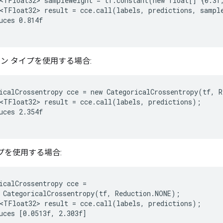
<TFloat32> sampleWeight = tf.constant(new float[] {0.3f,
<TFloat32> result = cce.call(labels, predictions, sample
uces 0.814f

ン タイプを使用する場合:
icalCrossentropy cce = new CategoricalCrossentropy(tf, R
<TFloat32> result = cce.call(labels, predictions);

uces 2.354f

プを使用する場合:
icalCrossentropy cce =

 CategoricalCrossentropy(tf, Reduction.NONE);

<TFloat32> result = cce.call(labels, predictions);

uces [0.0513f, 2.303f]
