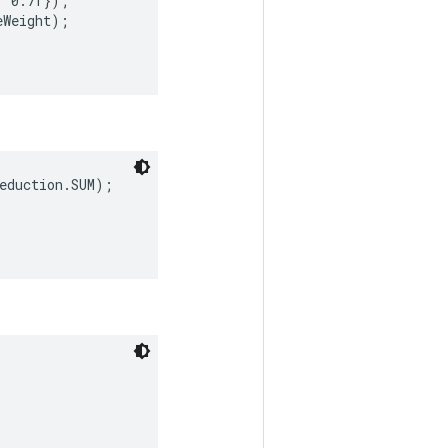
 0.7f});

Weight);

eduction.SUM);
