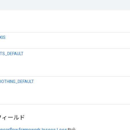
XIS
TS_DEFAULT
OTHING_DEFAULT
フィールド
ensorflow.framework.losses.Loss
から