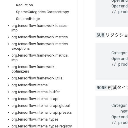
    Operand
Reduction
    Operand
    // prod
Sparse
Categorical
Crossentropy
Squared
Hinge
org
.
tensorflow
.
framework
.
losses
.
impl
SUM
リダクショ
org
.
tensorflow
.
framework
.
metrics
org
.
tensorflow
.
framework
.
metrics
.
exceptions
    Categor
org
.
tensorflow
.
framework
.
metrics
.
    Operand
impl
    // prod
org
.
tensorflow
.
framework
.
optimizers
org
.
tensorflow
.
framework
.
utils
org
.
tensorflow
.
internal
NONE
削減タイ
org
.
tensorflow
.
internal
.
buffer
org
.
tensorflow
.
internal
.
c
_
api
    Categor
org
.
tensorflow
.
internal
.
c
_
api
.
global
        new
org
.
tensorflow
.
internal
.
c
_
api
.
presets
    Operand
org
.
tensorflow
.
internal
.
types
    // prod
org
.
tensorflow
.
internal
.
types
.
registry