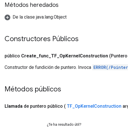
Métodos heredados
De la clase java.lang.Object
Constructores Públicos
público
Create
_
func
_
TF
_
Op
Kernel
Construction
(Puntero
Constructor de fundición de puntero. Invoca
ERROR(/Pointe
Métodos públicos
Llamada
de puntero público
(
TF
_
Op
Kernel
Construction
ar
¿Te ha resultado útil?