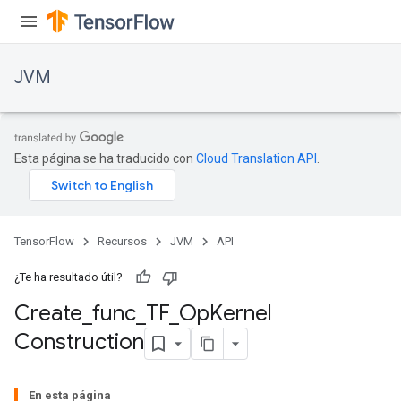
JVM
Esta página se ha traducido con
Cloud Translation API
.
TensorFlow
Recursos
JVM
API
¿Te ha resultado útil?
Create
_
func
_
TF
_
Op
Kernel
Construction
En esta página