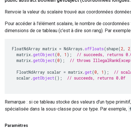
public abstract Boolean
get
Object
(coordonnées longues
.
Renvoie la valeur du scalaire trouvé aux coordonnées données
Pour accéder à l'élément scalaire, le nombre de coordonnées 
dimensions de ce tableau (c'est à dire son rang). Par exemple
FloatNdArray
matrix
=
NdArrays
.
ofFloats
(
shape
(
2
,
2
matrix
.
getObject
(
0
,
1
);
// succeeds, returns 0.
matrix
.
getObject
(
0
);
// throws IllegalRankExcep
FloatNdArray
scalar
=
matrix
.
get
(
0
,
1
);
// scal
scalar
.
getObject
();
// succeeds, returns 0.0f
Remarque : si ce tableau stocke des valeurs d'un type primitif,
spécialisée dans la sous-classe pour ce type. Par exemple,
Paramètres