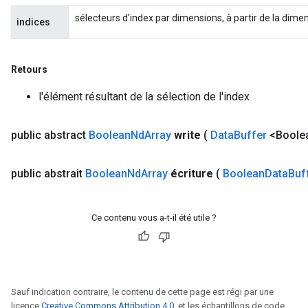
sélecteurs d'index par dimensions, à partir de la dime
indices
Retours
l'élément résultant de la sélection de l'index
public abstract
Boolean
Nd
Array
write
(
Data
Buffer
<Boolea
public abstrait
Boolean
Nd
Array
écriture
(
Boolean
Data
Buf
Ce contenu vous a-t-il été utile ?
Sauf indication contraire, le contenu de cette page est régi par une
licence
Creative Commons Attribution 4.0
, et les échantillons de code