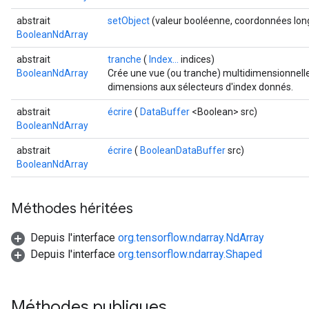
abstrait
setObject
(valeur booléenne, coordonnées long
BooleanNdArray
abstrait
tranche
(
Index...
indices)
BooleanNdArray
Crée une vue (ou tranche) multidimensionnell
dimensions aux sélecteurs d'index donnés.
abstrait
écrire
(
DataBuffer
<Boolean> src)
BooleanNdArray
abstrait
écrire
(
BooleanDataBuffer
src)
BooleanNdArray
Méthodes héritées
Depuis l'interface
org.tensorflow.ndarray.NdArray
Depuis l'interface
org.tensorflow.ndarray.Shaped
Méthodes publiques