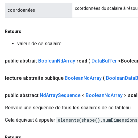
coordonnées du scalaire à réso
coordonnées
Retours
valeur de ce scalaire
public abstrait
Boolean
Nd
Array
read
(
Data
Buffer
<Boolean
lecture
abstraite publique
Boolean
Nd
Array
(
Boolean
Data
B
public abstract
Nd
Array
Sequence
<
Boolean
Nd
Array
>
scal
Renvoie une séquence de tous les scalaires de ce tableau.
Cela équivaut à appeler
elements(shape().numDimensions
Retours