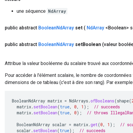
une séquence
NdArray
public abstract
Boolean
Nd
Array
set
(
Nd
Array
<Boolean> s
public abstract
Boolean
Nd
Array
set
Boolean
(valeur boolé
Attribue la valeur booléenne du scalaire trouvé aux coordonn
Pour accéder à l'élément scalaire, le nombre de coordonnées 
dimensions de ce tableau (c'est à dire son rang). Par exemple
BooleanNdArray
matrix
=
NdArrays
.
ofBooleans
(
shape
(
matrix
.
setBoolean
(
true
,
0
,
1
);
// succeeds
matrix
.
setBoolean
(
true
,
0
);
// throws IllegalRa
BooleanNdArray
scalar
=
matrix
.
get
(
0
,
1
);
// sc
scalar
.
setBoolean
(
true
);
// succeeds