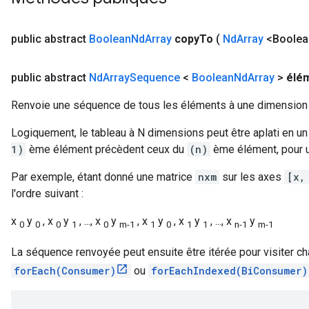
public abstract
Boolean
Nd
Array
copy
To
(
Nd
Array
<Boolea
public abstract
Nd
Array
Sequence
<
Boolean
Nd
Array
>
élé
Renvoie une séquence de tous les éléments à une dimension
Logiquement, le tableau à N dimensions peut être aplati en un
1)
ème élément précèdent ceux du
(n)
ème élément, pour u
Par exemple, étant donné une matrice
nxm
sur les axes
[x,
l'ordre suivant :
x
y
, x
y
, ..., x
y
, x
y
, x
y
, ..., x
y
0
0
0
1
0
m-1
1
0
1
1
n-1
m-1
La séquence renvoyée peut ensuite être itérée pour visiter ch
forEach(Consumer)
ou
forEachIndexed(BiConsumer)