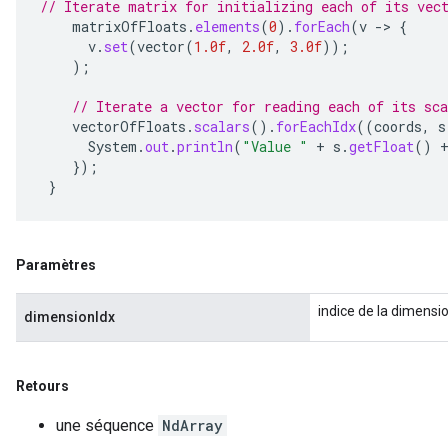
// Iterate matrix for initializing each of its vec
matrixOfFloats
.
elements
(
0
).
forEach
(
v
-
>
{
v
.
set
(
vector
(
1.0f
,
2.0f
,
3.0f
));
);
// Iterate a vector for reading each of its sca
vectorOfFloats
.
scalars
().
forEachIdx
((
coords
,
s
System
.
out
.
println
(
"Value "
+
s
.
getFloat
()
});
}
Paramètres
indice de la dimensi
dimensionIdx
Retours
une séquence
NdArray