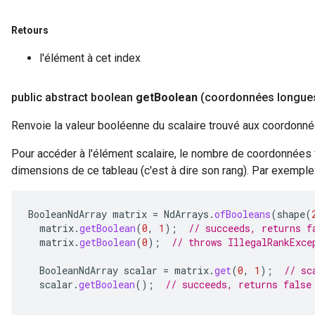
Retours
l'élément à cet index
public abstract boolean
get
Boolean
(coordonnées longue
Renvoie la valeur booléenne du scalaire trouvé aux coordonn
Pour accéder à l'élément scalaire, le nombre de coordonnées 
dimensions de ce tableau (c'est à dire son rang). Par exemple
BooleanNdArray
matrix
=
NdArrays
.
ofBooleans
(
shape
(
matrix
.
getBoolean
(
0
,
1
);
// succeeds, returns f
matrix
.
getBoolean
(
0
);
// throws IllegalRankExce
BooleanNdArray
scalar
=
matrix
.
get
(
0
,
1
);
// sc
scalar
.
getBoolean
();
// succeeds, returns false