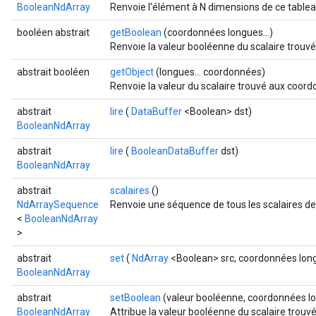
BooleanNdArray
Renvoie l'élément à N dimensions de ce tabl
booléen abstrait
getBoolean
(coordonnées longues...)
Renvoie la valeur booléenne du scalaire trou
abstrait booléen
getObject
(longues... coordonnées)
Renvoie la valeur du scalaire trouvé aux coor
abstrait
lire
(
DataBuffer
<Boolean> dst)
BooleanNdArray
r
abstrait
lire
(
BooleanDataBuffer
dst)
BooleanNdArray
abstrait
scalaires
()
NdArraySequence
Renvoie une séquence de tous les scalaires de
<
BooleanNdArray
>
abstrait
set
(
NdArray
<Boolean> src, coordonnées long
BooleanNdArray
abstrait
setBoolean
(valeur booléenne, coordonnées lo
BooleanNdArray
Attribue la valeur booléenne du scalaire trou