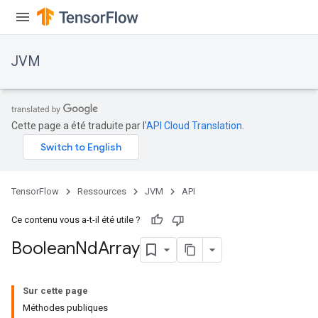
JVM
Cette page a été traduite par l'
API Cloud Translation
.
TensorFlow
Ressources
JVM
API
Ce contenu vous a-t-il été utile ?
Boolean
Nd
Array
ions
Sur cette page
Méthodes publiques