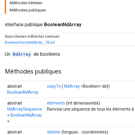
Méthodes héritées
Méthodes publiques
interface publique
BooleanNdArray
Sous-classes indirectes connues
BooleanDenseNdArray
,
TBool
Un
NdArray
de booléens.
Méthodes publiques
abstrait
copyTo
(
NdArray
<Booléen> dst)
BooleanNdArray
abstrait
éléments
(int dimensionIdx)
NdArraySequence
Renvoie une séquence de tous les éléments à
<
BooleanNdArray
>
abstrait
obtenir
(longues... coordonnées)