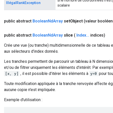
si le nombre de coordonnées n'est 
IllégalRankException
scalaire
public abstract
Boolean
Nd
Array
set
Object
(valeur boolée
public abstract
Boolean
Nd
Array
slice
(
Index
.
.
.
indices)
Crée une vue (ou tranche) multidimensionnelle de ce tableau
aux sélecteurs d'index donnés.
Les tranches permettent de parcourir un tableau à N dimensio
et/ou de filtrer uniquement les éléments d'intérêt. Par exemp
[x, y]
, il est possible d'itérer les éléments à
y=0
pour to
Toute modification appliquée à la tranche renvoyée affecte é
aucune copie n'est impliquée.
Exemple d'utilisation :