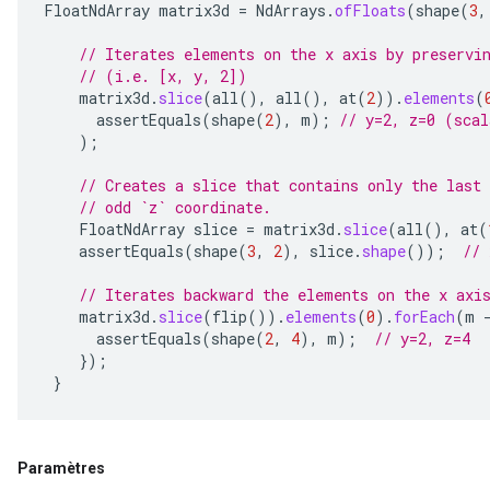
FloatNdArray
matrix3d
=
NdArrays
.
ofFloats
(
shape
(
3
,
// Iterates elements on the x axis by preservi
// (i.e. [x, y, 2])
matrix3d
.
slice
(
all
(),
all
(),
at
(
2
)).
elements
(
assertEquals
(
shape
(
2
),
m
);
// y=2, z=0 (scal
);
// Creates a slice that contains only the last
// odd `z` coordinate.
FloatNdArray
slice
=
matrix3d
.
slice
(
all
(),
at
(
assertEquals
(
shape
(
3
,
2
),
slice
.
shape
());
// 
// Iterates backward the elements on the x axi
matrix3d
.
slice
(
flip
()).
elements
(
0
).
forEach
(
m
assertEquals
(
shape
(
2
,
4
),
m
);
// y=2, z=4
});
}
Paramètres