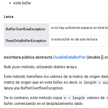
este búfer
Lanza
si no hay suficiente espacio en este b
BufferOverflowException
si este búfer es de solo lectura
ReadOnlyBufferException
escritura
pública abstracta
Double
Data
Buffer
(double [] s
Bulk
puso
método, utilizando dobles arrays.
Este método transfiere los valores de la matriz de origen dada
matriz de origen que en este búfer, es decir, si
length > si
lanza una BufferOverflowException.
De lo contrario, este método copia
n = length
valores de
búfer, comenzando en el desplazamiento dado.