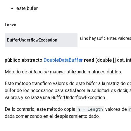
este búfer
Lanza
si no hay suficientes valore
BufferUnderflowException
público abstracto
Double
Data
Buffer
read
(double [] dst
,
in
Método de
obtención
masiva, utilizando matrices dobles.
Este método transfiere valores de este búfer a la matriz de d
búfer de los necesarios para satisfacer la solicitud, es decir, 
valores y se lanza una BufferUnderflowException.
De lo contrario, este método copia
n = length
valores de
dada comenzando en el desplazamiento dado.