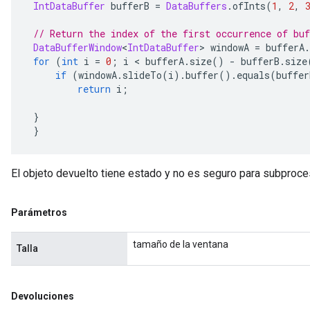
IntDataBuffer
 bufferB 
=
DataBuffers
.
ofInts
(
1
,
2
,
// Return the index of the first occurrence of buf
DataBufferWindow
<
IntDataBuffer
>
 windowA 
=
 bufferA
.
for
(
int
 i 
=
0
;
 i 
<
 bufferA
.
size
()
-
 bufferB
.
size
if
(
windowA
.
slideTo
(
i
).
buffer
().
equals
(
buffer
return
 i
;
}
}
El objeto devuelto tiene estado y no es seguro para subproce
Parámetros
tamaño de la ventana
Talla
Devoluciones