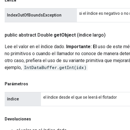
Lanza
si el índice es negativo o 
IndexOutOfBoundsException
public abstract Double
get
Object
(índice largo)
Lee el valor en el índice dado.
Importante: El
uso de este mét
no primitivos o cuando el llamador no conoce de manera determ
otro caso, prefiera el uso de su variante primitiva que mejorar
ejemplo,
IntDataBuffer.getInt(idx)
Parámetros
el índice desde el que se leerá el flotador
índice
Devoluciones