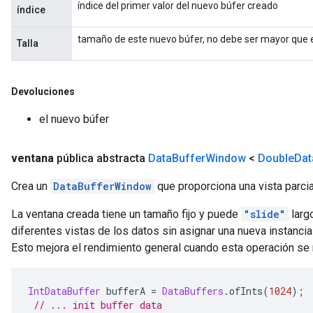
índice del primer valor del nuevo búfer creado
índice
tamaño de este nuevo búfer, no debe ser mayor que 
Talla
Devoluciones
el nuevo búfer
ventana
pública abstracta
Data
Buffer
Window
<
Double
Dat
Crea un
DataBufferWindow
que proporciona una vista parcia
La ventana creada tiene un tamaño fijo y puede
"slide"
larg
diferentes vistas de los datos sin asignar una nueva instanci
Esto mejora el rendimiento general cuando esta operación se 
IntDataBuffer
 bufferA 
=
DataBuffers
.
ofInts
(
1024
);
// ... init buffer data