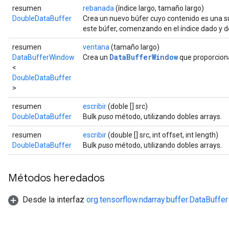
resumen
rebanada
(índice largo, tamaño largo)
DoubleDataBuffer
Crea un nuevo búfer cuyo contenido es una 
este búfer, comenzando en el índice dado y 
resumen
ventana
(tamaño largo)
DataBufferWindow
DataBufferWindow
Crea un
que proporciona
<
DoubleDataBuffer
>
resumen
escribir
(doble [] src)
DoubleDataBuffer
Bulk
puso
método, utilizando dobles arrays.
resumen
escribir
(double [] src, int offset, int length)
DoubleDataBuffer
Bulk
puso
método, utilizando dobles arrays.
Métodos heredados
Desde la interfaz
org.tensorflow.ndarray.buffer.DataBuffer