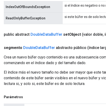
si el índice es negativo o 
IndexOutOfBoundsException
si este búfer es de solo lect
ReadOnlyBufferException
public abstract
Double
Data
Buffer
set
Object
(valor doble
,
í
segmento
Double
Data
Buffer
abstracto público
(índice lar
Crea un nuevo búfer cuyo contenido es una subsecuencia comp
comenzando en el índice dado y del tamaño dado.
El índice más el nuevo tamaño no debe ser mayor que este ta
contenido de este búfer serán visibles en el nuevo búfer y vi
lectura si, y solo si, este búfer es de solo lectura.
Parámetros