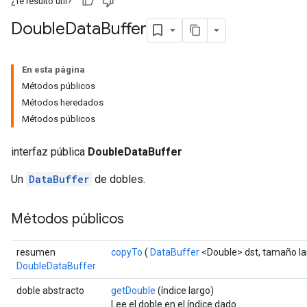
¿Te resultó útil?
Double
Data
Buffer
En esta página
Métodos públicos
Métodos heredados
Métodos públicos
interfaz pública
DoubleDataBuffer
Un
DataBuffer
de dobles.
Métodos públicos
resumen
copyTo
(
DataBuffer
<Double> dst, tamaño la
DoubleDataBuffer
doble abstracto
getDouble
(índice largo)
Lee el doble en el índice dado.