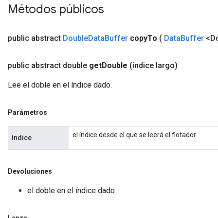
Métodos públicos
public abstract
Double
Data
Buffer
copy
To
(
Data
Buffer
<Do
public abstract double
get
Double
(índice largo)
Lee el doble en el índice dado.
Parámetros
el índice desde el que se leerá el flotador
índice
Devoluciones
el doble en el índice dado