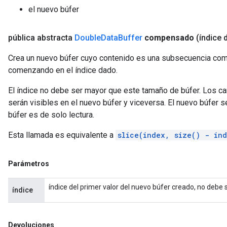
el nuevo búfer
pública abstracta
Double
Data
Buffer
compensado
(índice 
Crea un nuevo búfer cuyo contenido es una subsecuencia comp
comenzando en el índice dado.
El índice no debe ser mayor que este tamaño de búfer. Los c
serán visibles en el nuevo búfer y viceversa. El nuevo búfer ser
búfer es de solo lectura.
Esta llamada es equivalente a
slice(index, size() - in
Parámetros
índice del primer valor del nuevo búfer creado, no debe
índice
Devoluciones