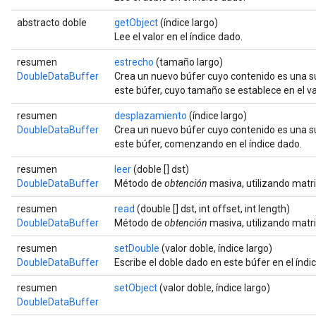
abstracto doble
getObject
(índice largo)
Lee el valor en el índice dado.
resumen
estrecho
(tamaño largo)
DoubleDataBuffer
Crea un nuevo búfer cuyo contenido es una 
r
este búfer, cuyo tamaño se establece en el va
resumen
desplazamiento
(índice largo)
DoubleDataBuffer
Crea un nuevo búfer cuyo contenido es una 
este búfer, comenzando en el índice dado.
resumen
leer
(doble [] dst)
DoubleDataBuffer
Método de
obtención
masiva, utilizando matri
resumen
read
(double [] dst, int offset, int length)
DoubleDataBuffer
Método de
obtención
masiva, utilizando matri
resumen
setDouble
(valor doble, índice largo)
DoubleDataBuffer
Escribe el doble dado en este búfer en el índi
resumen
setObject
(valor doble, índice largo)
DoubleDataBuffer