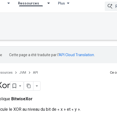
Ressources
Plus
Cette page a été traduite par l'
API Cloud Translation
.
sources
JVM
API
Ce co
Xor
ublique
BitwiseXor
ule le XOR au niveau du bit de « x » et « y ».