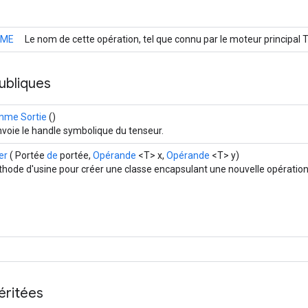
AME
Le nom de cette opération, tel que connu par le moteur principal
ubliques
mme Sortie
()
voie le handle symbolique du tenseur.
er
( Portée
de
portée,
Opérande
<T> x,
Opérande
<T> y)
hode d'usine pour créer une classe encapsulant une nouvelle opération
éritées