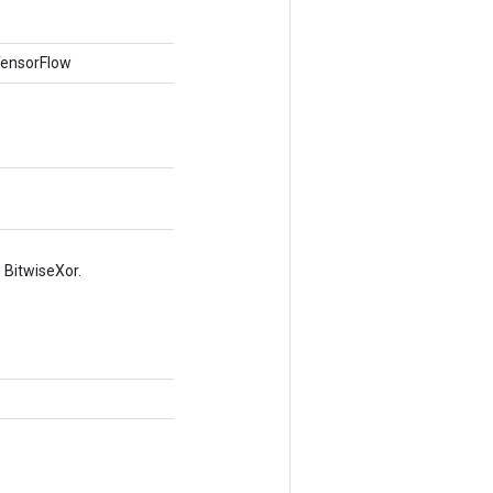
 TensorFlow
 BitwiseXor.