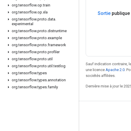
org
.
tensorflow
.
op
.
train
org
.
tensorflow
.
op
.
xla
Sortie
publique
org
.
tensorflow
.
proto
.
data
.
experimental
org
.
tensorflow
.
proto
.
distruntime
org
.
tensorflow
.
proto
.
example
org
.
tensorflow
.
proto
.
framework
org
.
tensorflow
.
proto
.
profiler
org
.
tensorflow
.
proto
.
util
Sauf indication contraire, 
org
.
tensorflow
.
proto
.
util
.
testlog
une licence
Apache 2.0
. P
org
.
tensorflow
.
types
sociétés affiliées.
org
.
tensorflow
.
types
.
annotation
Dernière mise à jour le 202
org
.
tensorflow
.
types
.
family
Rester connecté
Blog