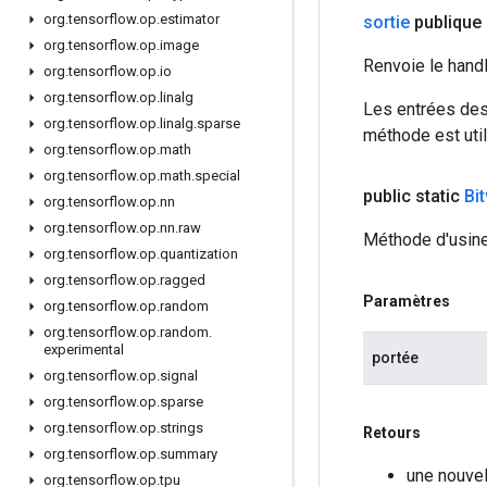
org
.
tensorflow
.
op
.
estimator
sortie
publique
org
.
tensorflow
.
op
.
image
Renvoie le hand
org
.
tensorflow
.
op
.
io
org
.
tensorflow
.
op
.
linalg
Les entrées des
org
.
tensorflow
.
op
.
linalg
.
sparse
méthode est util
org
.
tensorflow
.
op
.
math
org
.
tensorflow
.
op
.
math
.
special
public static
Bi
org
.
tensorflow
.
op
.
nn
org
.
tensorflow
.
op
.
nn
.
raw
Méthode d'usine
org
.
tensorflow
.
op
.
quantization
org
.
tensorflow
.
op
.
ragged
Paramètres
org
.
tensorflow
.
op
.
random
org
.
tensorflow
.
op
.
random
.
experimental
portée
org
.
tensorflow
.
op
.
signal
org
.
tensorflow
.
op
.
sparse
org
.
tensorflow
.
op
.
strings
Retours
org
.
tensorflow
.
op
.
summary
une nouvel
org
.
tensorflow
.
op
.
tpu