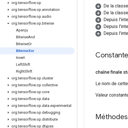
org
.
tensorflow
.
op
De la class
org
.
tensorflow
.
op
.
annotation
De la classe
org
.
tensorflow
.
op
.
audio
Depuis l'int
org
.
tensorflow
.
op
.
bitwise
Depuis l'int
Aperçu
Depuis l'int
Bitwise
And
Bitwise
Or
Bitwise
Xor
Constant
Invert
Left
Shift
Right
Shift
chaîne finale s
org
.
tensorflow
.
op
.
cluster
Le nom de cette 
org
.
tensorflow
.
op
.
collective
org
.
tensorflow
.
op
.
core
Valeur constante
org
.
tensorflow
.
op
.
data
org
.
tensorflow
.
op
.
data
.
experimental
org
.
tensorflow
.
op
.
debugging
Méthodes
org
.
tensorflow
.
op
.
distribute
org
.
tensorflow
.
op
.
dtypes