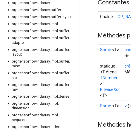
Constantes
org
.
tensorflow
.
ndarray
org
.
tensorflow
.
ndarray
.
buffer
Chaîne
OP_N
org
.
tensorflow
.
ndarray
.
buffer
.
layout
org
.
tensorflow
.
ndarray
.
impl
org
.
tensorflow
.
ndarray
.
impl
.
buffer
Méthodes p
org
.
tensorflow
.
ndarray
.
impl
.
buffer
.
adapter
Sortie
<T>
co
org
.
tensorflow
.
ndarray
.
impl
.
buffer
.
layout
Ren
org
.
tensorflow
.
ndarray
.
impl
.
buffer
.
statique
cré
misc
<T étend
Mét
org
.
tensorflow
.
ndarray
.
impl
.
buffer
.
TNumber
nio
>
org
.
tensorflow
.
ndarray
.
impl
.
buffer
.
BitwiseXor
raw
<T>
org
.
tensorflow
.
ndarray
.
impl
.
dense
org
.
tensorflow
.
ndarray
.
impl
.
Sortie
<T>
z
()
dimension
org
.
tensorflow
.
ndarray
.
impl
.
sequence
Méthodes h
org
.
tensorflow
.
ndarray
.
index