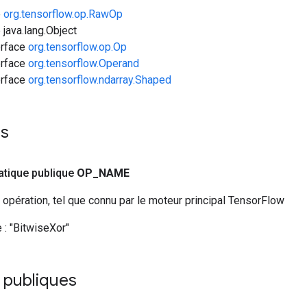
e
org.tensorflow.op.RawOp
 java.lang.Object
erface
org.tensorflow.op.Op
erface
org.tensorflow.Operand
erface
org.tensorflow.ndarray.Shaped
es
tatique publique
OP
_
NAME
opération, tel que connu par le moteur principal TensorFlow
 :
"BitwiseXor"
 publiques