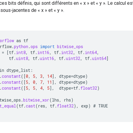
ces bits définis, qui sont différents en « x » et « y ». Le calcul e
sous-jacentes de « x » et « y ».
orflow
as
tf
rflow
.
python
.
ops
import
bitwise_ops
=
[
tf
.
int8
,
tf
.
int16
,
tf
.
int32
,
tf
.
int64
,
tf
.
uint8
,
tf
.
uint16
,
tf
.
uint32
,
tf
.
uint64
]
in
dtype_list
:
.
constant
(
[
0
,
5
,
3
,
14
]
,
dtype
=
dtype
)
.
constant
(
[
5
,
0
,
7
,
11
]
,
dtype
=
dtype
)
.
constant
(
[
5
,
5
,
4
,
5
]
,
dtype
=
tf
.
float32
)
twise_ops
.
bitwise_xor
(
lhs
,
rhs
)
t_equal
(
tf
.
cast
(
res
,
tf
.
float32
),
exp
)
#
TRUE