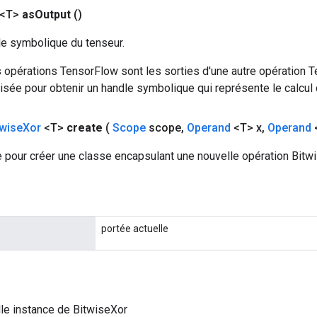
 <T>
as
Output
()
le symbolique du tenseur.
 opérations TensorFlow sont les sorties d'une autre opération T
isée pour obtenir un handle symbolique qui représente le calcul d
twise
Xor
<T>
create
(
Scope
scope
,
Operand
<T> x
,
Operand
 pour créer une classe encapsulant une nouvelle opération Bitwi
portée actuelle
le instance de BitwiseXor