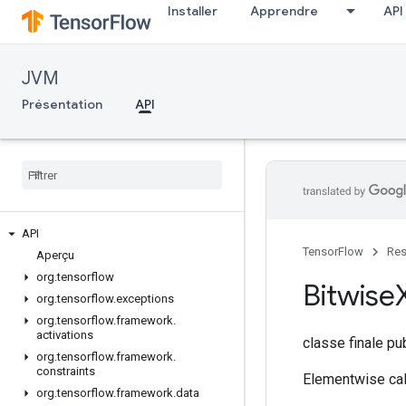
Installer
Apprendre
API
JVM
Présentation
API
API
TensorFlow
Res
Aperçu
org
.
tensorflow
Bitwise
org
.
tensorflow
.
exceptions
org
.
tensorflow
.
framework
.
activations
classe finale p
org
.
tensorflow
.
framework
.
constraints
Elementwise calc
org
.
tensorflow
.
framework
.
data