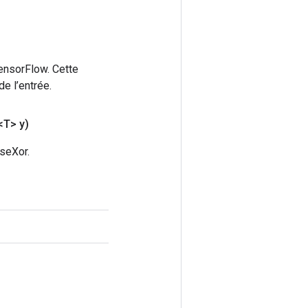
ensorFlow. Cette
e l’entrée.
<T> y)
seXor.