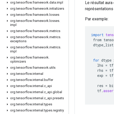
Le résultat aura 
org
.
tensorflow
.
framework
.
data
.
impl
représentations 
org
.
tensorflow
.
framework
.
initializers
org
.
tensorflow
.
framework
.
losses
Par exemple:
org
.
tensorflow
.
framework
.
losses
.
impl
org
.
tensorflow
.
framework
.
metrics
import
tens
org
.
tensorflow
.
framework
.
metrics
.
from
tenso
exceptions
dtype_list
org
.
tensorflow
.
framework
.
metrics
.
impl
org
.
tensorflow
.
framework
.
for
dtype
optimizers
lhs
=
tf
org
.
tensorflow
.
framework
.
utils
rhs
=
tf
org
.
tensorflow
.
internal
exp
=
tf
org
.
tensorflow
.
internal
.
buffer
res
=
bi
org
.
tensorflow
.
internal
.
c
_
api
tf
.
asser
org
.
tensorflow
.
internal
.
c
_
api
.
global
org
.
tensorflow
.
internal
.
c
_
api
.
presets
org
.
tensorflow
.
internal
.
types
org
.
tensorflow
.
internal
.
types
.
registry