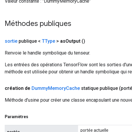
Valeur constante :
"DummyMemoryCache"
Méthodes publiques
sortie
publique <
TType
>
as
Output
()
Renvoie le handle symbolique du tenseur.
Les entrées des opérations TensorFlow sont les sorties d'une
méthode est utilisée pour obtenir un handle symbolique qui rep
création de
Dummy
Memory
Cache
statique publique
(port
Méthode d'usine pour créer une classe encapsulant une no
Paramètres
portée actuelle