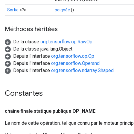
Sortie
<?>
poignée
()
Méthodes héritées
De la classe
org.tensorflow.op.RawOp
De la classe java.lang.Object
Depuis l'interface
org.tensorflow.op.Op
Depuis l'interface
org.tensorflow.Operand
Depuis l'interface
org.tensorflow.ndarray.Shaped
Constantes
chaîne finale statique publique
OP
_
NAME
Le nom de cette opération, tel que connu par le moteur princi