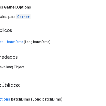
ass
Gather.Options
nales para
Gather
licos
nes
batchDims
(Long batchDims)
redados
java.lang.Object
úblicos
ptions
batch
Dims
(Long batch
Dims)