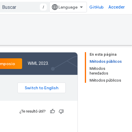
/
GitHub
Acceder
En esta página
Métodos públicos
WiML 2023.
imposio
Métodos
heredados
Métodos públicos
¿Te resultó útil?