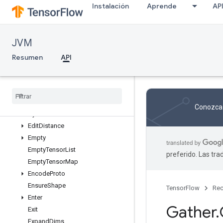
Instalación
Aprende
AP
CountUpTo
DecodeProto
DeepCopy
JVM
DeleteSessionTensor
DestroyResourceOp
Resumen
API
DestroyTemporaryVariable
Device
Index
Dummy
Memory
Cache
Dynamic
Partition
Conozca 
Dynamic
Stitch
Edit
Distance
Empty
Empty
Tensor
List
preferido. Las tr
Empty
Tensor
Map
Encode
Proto
Ensure
Shape
TensorFlow
Rec
Enter
Gather
.
Exit
Expand
Dims