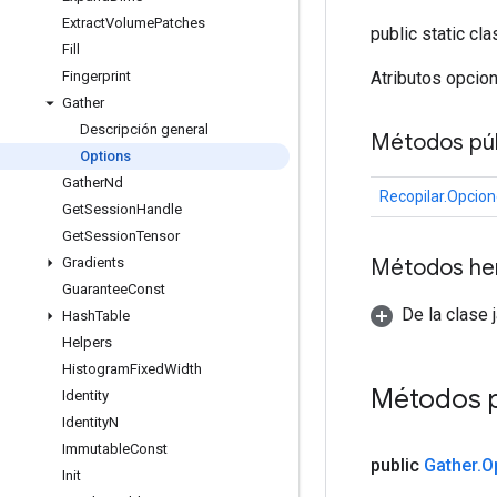
Extract
Volume
Patches
public static cl
Fill
Atributos opcio
Fingerprint
Gather
Descripción general
Métodos púb
Options
Gather
Nd
Recopilar.Opcio
Get
Session
Handle
Get
Session
Tensor
Métodos he
Gradients
Guarantee
Const
De la clase 
Hash
Table
Helpers
Histogram
Fixed
Width
Métodos p
Identity
Identity
N
Immutable
Const
public
Gather
.
O
Init