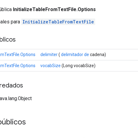
ública
InitializeTableFromTextFile.Options
nales para
InitializeTableFromTextFile
licos
romTextFile.Options
delimiter
(
delimitador de
cadena)
romTextFile.Options
vocabSize
(Long vocabSize)
redados
java.lang.Object
úblicos