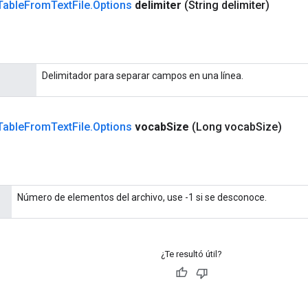
Table
From
Text
File
.
Options
delimiter
(String delimiter)
Delimitador para separar campos en una línea.
Table
From
Text
File
.
Options
vocab
Size
(Long vocab
Size)
Número de elementos del archivo, use -1 si se desconoce.
¿Te resultó útil?