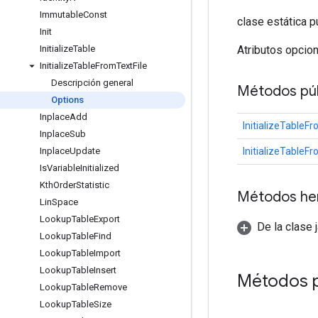
Immutable
Const
clase estática p
Init
Atributos opcio
Initialize
Table
Initialize
Table
From
Text
File
Descripción general
Métodos púb
Options
Inplace
Add
InitializeTableF
Inplace
Sub
InitializeTableF
Inplace
Update
Is
Variable
Initialized
Kth
Order
Statistic
Métodos he
Lin
Space
Lookup
Table
Export
De la clase 
Lookup
Table
Find
Lookup
Table
Import
Lookup
Table
Insert
Métodos p
Lookup
Table
Remove
Lookup
Table
Size