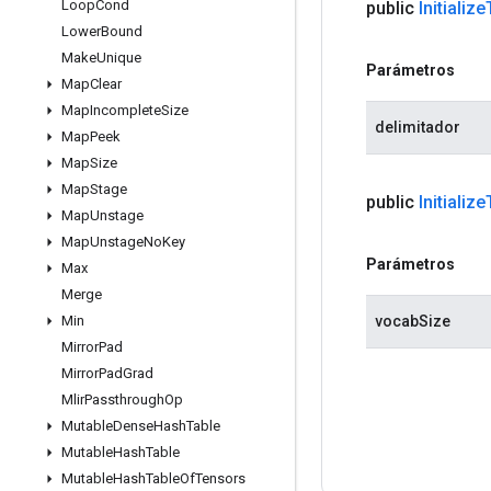
Loop
Cond
public
Initialize
Lower
Bound
Make
Unique
Parámetros
Map
Clear
Map
Incomplete
Size
delimitador
Map
Peek
Map
Size
Map
Stage
public
Initialize
Map
Unstage
Map
Unstage
No
Key
Parámetros
Max
Merge
vocabSize
Min
Mirror
Pad
Mirror
Pad
Grad
Mlir
Passthrough
Op
Mutable
Dense
Hash
Table
Mutable
Hash
Table
Mutable
Hash
Table
Of
Tensors