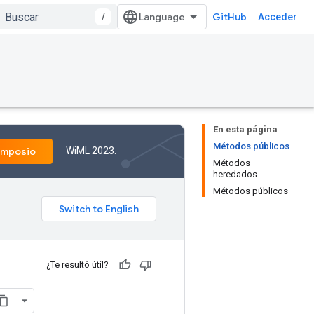
/
GitHub
Acceder
En esta página
Métodos públicos
WiML 2023.
imposio
Métodos
heredados
Métodos públicos
¿Te resultó útil?