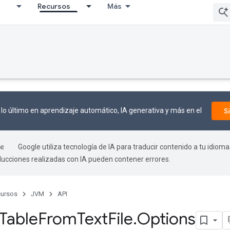
I
Recursos
Más
lo último en aprendizaje automático, IA generativa y más en el
S
Google utiliza tecnología de IA para traducir contenido a tu idioma
aducciones realizadas con IA pueden contener errores.
ursos
JVM
API
Table
From
Text
File
.
Options