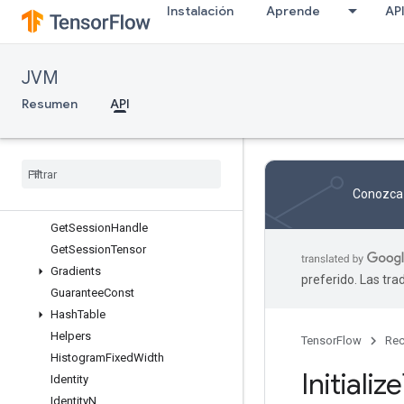
Instalación
Aprende
AP
EncodeProto
EnsureShape
Enter
JVM
Exit
ExpandDims
Resumen
API
ExtractVolumePatches
Fill
Fingerprint
Gather
Conozca 
Gather
Nd
Get
Session
Handle
Get
Session
Tensor
Gradients
preferido. Las tr
Guarantee
Const
Hash
Table
Helpers
TensorFlow
Rec
Histogram
Fixed
Width
Initialize
Identity
Identity
N