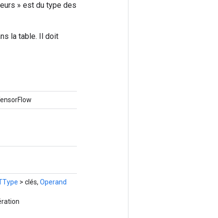
leurs » est du type des
 la table. Il doit
 TensorFlow
TType
> clés,
Operand
ération