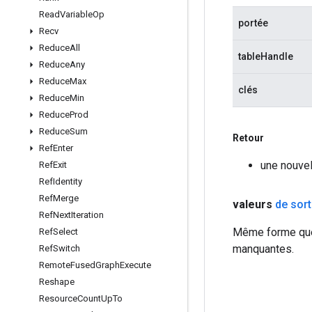
Read
Variable
Op
portée
Recv
Reduce
All
tableHandle
Reduce
Any
Reduce
Max
clés
Reduce
Min
Reduce
Prod
Reduce
Sum
Retour
Ref
Enter
une nouve
Ref
Exit
Ref
Identity
Ref
Merge
valeurs
de sort
Ref
Next
Iteration
Même forme que l
Ref
Select
manquantes.
Ref
Switch
Remote
Fused
Graph
Execute
Reshape
Resource
Count
Up
To