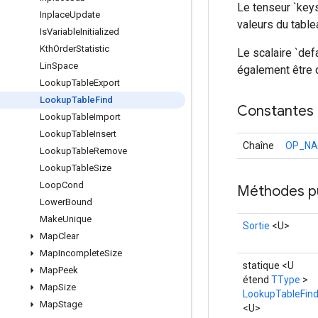
Le tenseur `keys
Inplace
Update
valeurs du table
Is
Variable
Initialized
Kth
Order
Statistic
Le scalaire `defa
Lin
Space
également être 
Lookup
Table
Export
Lookup
Table
Find
Constantes
Lookup
Table
Import
Lookup
Table
Insert
Chaîne
OP_N
Lookup
Table
Remove
Lookup
Table
Size
Loop
Cond
Méthodes p
Lower
Bound
Make
Unique
Sortie
<U>
Map
Clear
Map
Incomplete
Size
statique <U
Map
Peek
étend
TType
>
Map
Size
LookupTableFin
Map
Stage
<U>