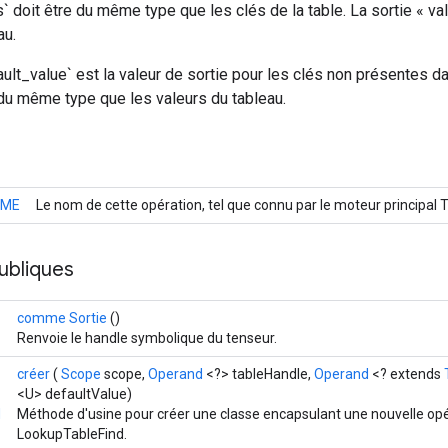
` doit être du même type que les clés de la table. La sortie « va
au.
ult_value` est la valeur de sortie pour les clés non présentes dans
du même type que les valeurs du tableau.
AME
Le nom de cette opération, tel que connu par le moteur principal
ubliques
comme Sortie
()
Renvoie le handle symbolique du tenseur.
créer
(
Scope
scope,
Operand
<?> tableHandle,
Operand
<? extends
<U> defaultValue)
d
Méthode d'usine pour créer une classe encapsulant une nouvelle op
LookupTableFind.