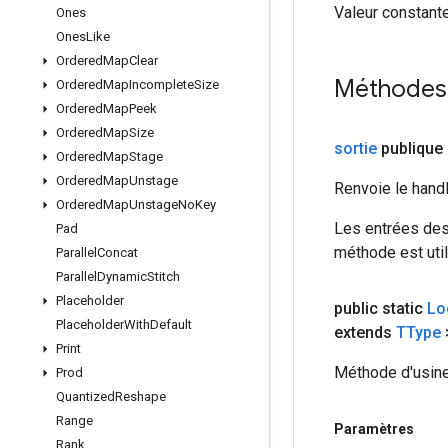
Valeur constante
Ones
Ones
Like
Ordered
Map
Clear
Méthodes
Ordered
Map
Incomplete
Size
Ordered
Map
Peek
Ordered
Map
Size
sortie
publique
Ordered
Map
Stage
Ordered
Map
Unstage
Renvoie le hand
Ordered
Map
Unstage
No
Key
Les entrées des
Pad
méthode est util
Parallel
Concat
Parallel
Dynamic
Stitch
Placeholder
public static
Lo
Placeholder
With
Default
extends
TType
Print
Méthode d'usine
Prod
Quantized
Reshape
Range
Paramètres
Rank