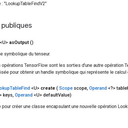
 :
"LookupTableFindV2"
 publiques
 <U>
as
Output
()
le symbolique du tenseur.
 opérations TensorFlow sont les sorties d'une autre opération T
isée pour obtenir un handle symbolique qui représente le calcul d
okup
Table
Find
<U>
create
(
Scope
scope
,
Operand
<?> table
> keys
,
Operand
<U> default
Value)
 pour créer une classe encapsulant une nouvelle opération Look