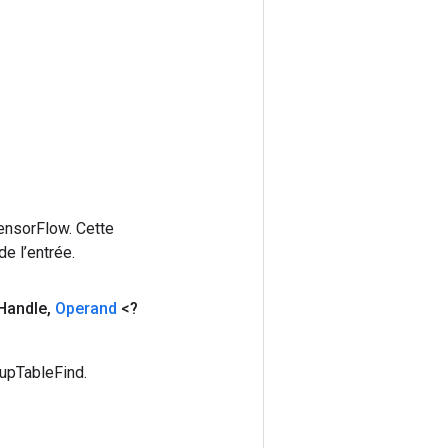
ensorFlow. Cette
e l’entrée.
Handle
,
Operand
<?
upTableFind.