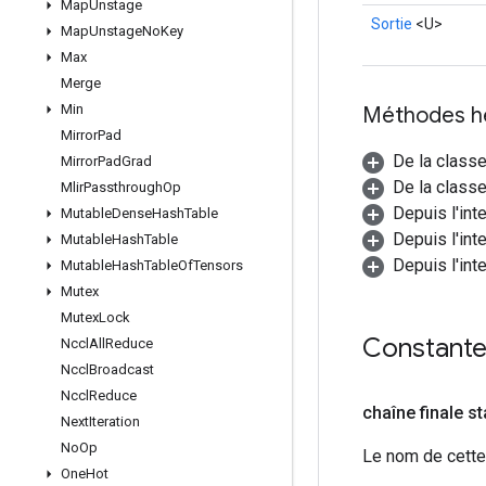
Map
Unstage
Sortie
<U>
Map
Unstage
No
Key
Max
Merge
Min
Méthodes h
Mirror
Pad
De la class
Mirror
Pad
Grad
De la classe
Mlir
Passthrough
Op
Depuis l'int
Mutable
Dense
Hash
Table
Depuis l'int
Mutable
Hash
Table
Depuis l'int
Mutable
Hash
Table
Of
Tensors
Mutex
Mutex
Lock
Constant
Nccl
All
Reduce
Nccl
Broadcast
Nccl
Reduce
chaîne finale s
Next
Iteration
No
Op
Le nom de cette 
One
Hot