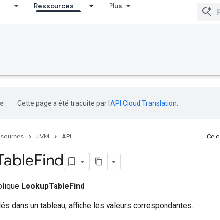
Ressources
Plus
Cette page a été traduite par l'
API Cloud Translation
.
sources
JVM
API
Ce co
Table
Find
ublique
LookupTableFind
és dans un tableau, affiche les valeurs correspondantes.