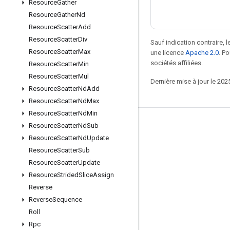
Resource
Gather
Resource
Gather
Nd
Resource
Scatter
Add
Resource
Scatter
Div
Sauf indication contraire, 
Resource
Scatter
Max
une licence
Apache 2.0
. P
sociétés affiliées.
Resource
Scatter
Min
Resource
Scatter
Mul
Dernière mise à jour le 202
Resource
Scatter
Nd
Add
Resource
Scatter
Nd
Max
Resource
Scatter
Nd
Min
Resource
Scatter
Nd
Sub
Rester connecté
Resource
Scatter
Nd
Update
Blog
Resource
Scatter
Sub
Forum
Resource
Scatter
Update
Resource
Strided
Slice
Assign
GitHub
Reverse
Twitter
Reverse
Sequence
YouTube
Roll
Rpc