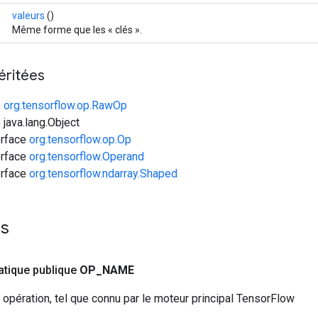
valeurs
()
Même forme que les « clés ».
éritées
e
org.tensorflow.op.RawOp
 java.lang.Object
erface
org.tensorflow.op.Op
erface
org.tensorflow.Operand
erface
org.tensorflow.ndarray.Shaped
es
tatique publique
OP
_
NAME
opération, tel que connu par le moteur principal TensorFlow