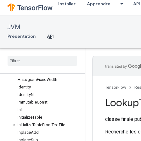
Installer
Apprendre
API
Fill
Fingerprint
Gather
JVM
GatherNd
GetSessionHandle
Présentation
API
GetSessionTensor
Gradients
Guarantee
Const
Hash
Table
Helpers
Histogram
Fixed
Width
Identity
TensorFlow
Res
Identity
N
Lookup
Immutable
Const
Init
Initialize
Table
classe finale p
Initialize
Table
From
Text
File
Recherche les cl
Inplace
Add
Inplace
Sub