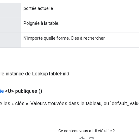
portée actuelle
Poignée à la table.
N'importe quelle forme. Clés à rechercher.
lle instance de LookupTableFind
ie
<U> publiques
()
es « clés ». Valeurs trouvées dans le tableau, ou `default_valu
Ce contenu vous a-t-il été utile ?