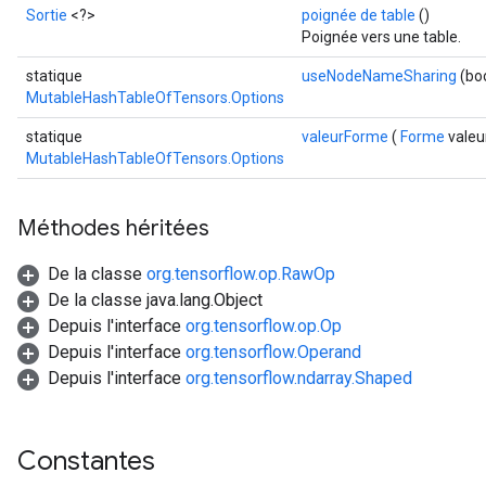
Sortie
<?>
poignée de table
()
Poignée vers une table.
statique
useNodeNameSharing
(bo
MutableHashTableOfTensors.Options
statique
valeurForme
(
Forme
valeu
MutableHashTableOfTensors.Options
Méthodes héritées
De la classe
org.tensorflow.op.RawOp
De la classe java.lang.Object
Depuis l'interface
org.tensorflow.op.Op
Depuis l'interface
org.tensorflow.Operand
Depuis l'interface
org.tensorflow.ndarray.Shaped
Constantes