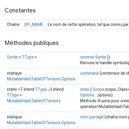
Constantes
Chaîne
OP_NAME
Le nom de cette opération, tel que connu par
Méthodes publiques
Sortie
<
TType
>
comme Sortie
()
Renvoie le handle symboliq
statique
conteneur
(conteneur de c
MutableHashTableOfTensors.Options
static <T étend
TType
, U étend
créer
(
Scope
scope, Class
TType
>
Options...
options)
MutableHashTableOfTensors
Méthode d'usine pour crée
opération MutableHashTab
statique
nom partagé
(chaîne nom 
MutableHashTableOfTensors.Options