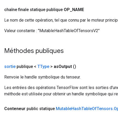
chaîne finale statique publique
OP
_
NAME
Le nom de cette opération, tel que connu par le moteur princi
Valeur constante :
"MutableHashTableOfTensorsV2"
Méthodes publiques
sortie
publique <
TType
>
as
Output
()
Renvoie le handle symbolique du tenseur.
Les entrées des opérations TensorFlow sont les sorties d'une
méthode est utilisée pour obtenir un handle symbolique qui rep
Conteneur
public statique
Mutable
Hash
Table
Of
Tensors
.
O