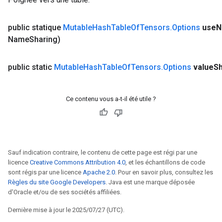
public statique
Mutable
Hash
Table
Of
Tensors
.
Options
use
N
Name
Sharing)
public static
Mutable
Hash
Table
Of
Tensors
.
Options
value
S
Ce contenu vous a-t-il été utile ?
Sauf indication contraire, le contenu de cette page est régi par une
licence
Creative Commons Attribution 4.0
, et les échantillons de code
sont régis par une licence
Apache 2.0
. Pour en savoir plus, consultez les
Règles du site Google Developers
. Java est une marque déposée
d'Oracle et/ou de ses sociétés affiliées.
Dernière mise à jour le 2025/07/27 (UTC).