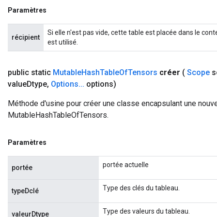
Paramètres
Si elle n'est pas vide, cette table est placée dans le c
récipient
est utilisé.
public static
Mutable
Hash
Table
Of
Tensors
créer
(
Scope
s
value
Dtype
,
Options
.
.
.
options)
Méthode d'usine pour créer une classe encapsulant une nouve
MutableHashTableOfTensors.
Paramètres
portée actuelle
portée
Type des clés du tableau.
typeDclé
Type des valeurs du tableau.
valeurDtype