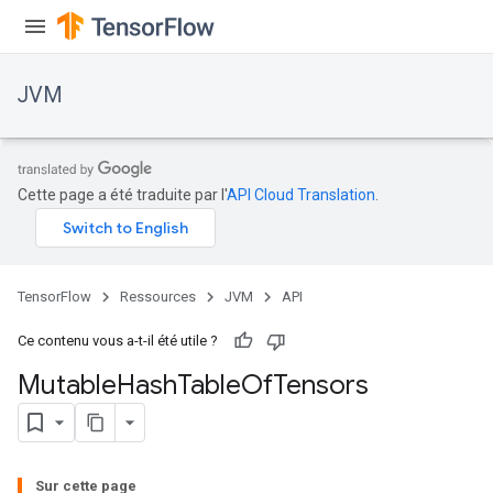
JVM
Cette page a été traduite par l'
API Cloud Translation
.
TensorFlow
Ressources
JVM
API
Ce contenu vous a-t-il été utile ?
Mutable
Hash
Table
Of
Tensors
Sur cette page