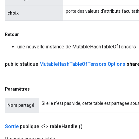
porte des valeurs d'attributs facultati
choix
Retour
une nouvelle instance de MutableHashTableOfTensors
public statique
Mutable
Hash
Table
Of
Tensors
.
Options
shar
Paramètres
Si elle n'est pas vide, cette table est partagée so
Nom partagé
Sortie
publique <?>
table
Handle
()
Poignée vers une table.