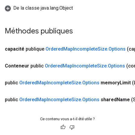
De la classe java.lang.Object
Méthodes publiques
capacité
publique
Ordered
Map
Incomplete
Size
.
Options
(ca
Conteneur
public
Ordered
Map
Incomplete
Size
.
Options
(co
public
Ordered
Map
Incomplete
Size
.
Options
memory
Limit
(
public
Ordered
Map
Incomplete
Size
.
Options
shared
Name
(
Ce contenu vous a-t-il été utile ?