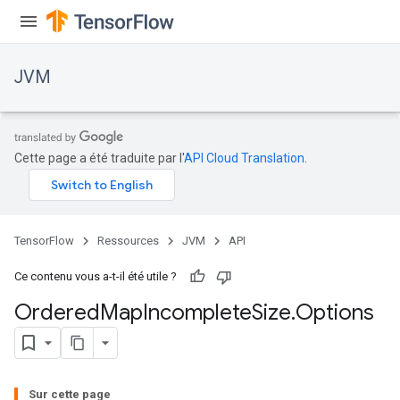
JVM
Cette page a été traduite par l'
API Cloud Translation
.
TensorFlow
Ressources
JVM
API
Ce contenu vous a-t-il été utile ?
Ordered
Map
Incomplete
Size
.
Options
Sur cette page