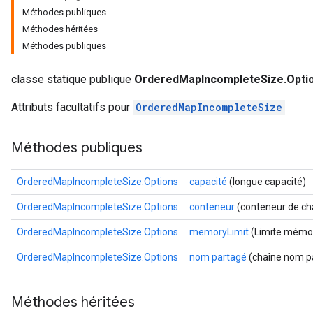
Méthodes publiques
Méthodes héritées
Méthodes publiques
classe statique publique
OrderedMapIncompleteSize.Opti
Attributs facultatifs pour
OrderedMapIncompleteSize
Méthodes publiques
OrderedMapIncompleteSize.Options
capacité
(longue capacité)
OrderedMapIncompleteSize.Options
conteneur
(conteneur de ch
OrderedMapIncompleteSize.Options
memoryLimit
(Limite mémoi
OrderedMapIncompleteSize.Options
nom partagé
(chaîne nom p
Méthodes héritées