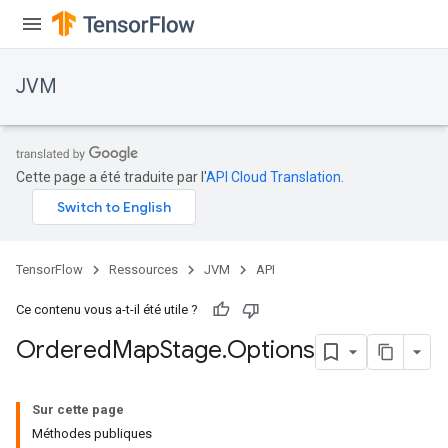
JVM
Cette page a été traduite par l'
API Cloud Translation
.
TensorFlow
Ressources
JVM
API
Ce contenu vous a-t-il été utile ?
Ordered
Map
Stage
.
Options
Sur cette page
Méthodes publiques