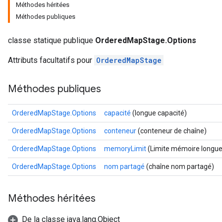
Méthodes héritées
Méthodes publiques
classe statique publique
OrderedMapStage.Options
Attributs facultatifs pour
OrderedMapStage
Méthodes publiques
OrderedMapStage.Options
capacité
(longue capacité)
OrderedMapStage.Options
conteneur
(conteneur de chaîne)
OrderedMapStage.Options
memoryLimit
(Limite mémoire longue
OrderedMapStage.Options
nom partagé
(chaîne nom partagé)
Méthodes héritées
De la classe java.lang.Object