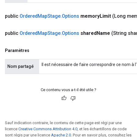
public
Ordered
Map
Stage
.
Options
memory
Limit
(Long me
public
Ordered
Map
Stage
.
Options
shared
Name
(String sha
Paramètres
Il est nécessaire de faire correspondre ce nom à
Nom partagé
Ce contenu vous a-t-il été utile ?
Sauf indication contraire, le contenu de cette page est régi par une
licence
Creative Commons Attribution 4.0
, et les échantillons de code
sont régis par une licence
Apache 2.0
. Pour en savoir plus, consultez les