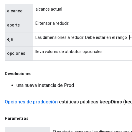
alcance actual
alcance
El tensor a reducir.
aporte
Las dimensiones a reducir. Debe estar en el rango `[-r
eje
lleva valores de atributos opcionales
opciones
Devoluciones
una nueva instancia de Prod
Opciones de producción
estáticas públicas
keep
Dims
(ke
Parámetros