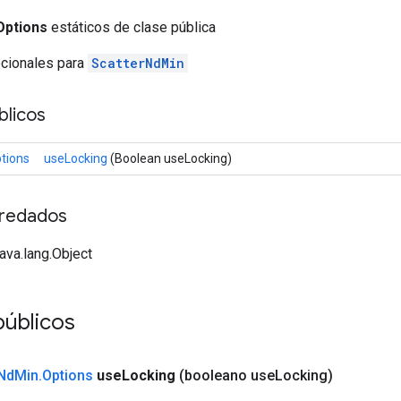
Options
estáticos de clase pública
pcionales para
ScatterNdMin
licos
tions
useLocking
(Boolean useLocking)
redados
java.lang.Object
públicos
Nd
Min
.
Options
use
Locking
(booleano use
Locking)