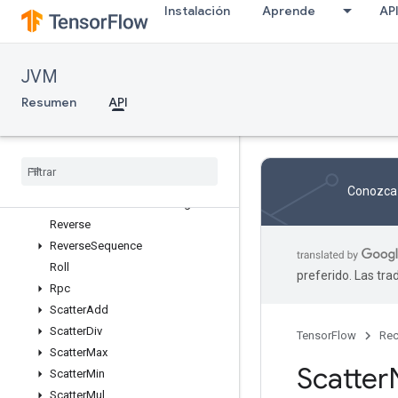
Instalación
Aprende
AP
ResourceScatterMin
ResourceScatterMul
ResourceScatterNdAdd
JVM
ResourceScatterNdMax
ResourceScatterNdMin
Resumen
API
ResourceScatterNdSub
Resource
Scatter
Nd
Update
Resource
Scatter
Sub
Resource
Scatter
Update
Conozca 
Resource
Strided
Slice
Assign
Reverse
Reverse
Sequence
Roll
preferido. Las tr
Rpc
Scatter
Add
Scatter
Div
TensorFlow
Rec
Scatter
Max
Scatter
Scatter
Min
Scatter
Mul