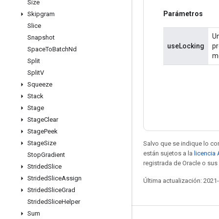
Size
Parámetros
Skipgram
Slice
Un
Snapshot
useLocking
pr
Space
To
Batch
Nd
mo
Split
Split
V
Squeeze
Stack
Stage
Stage
Clear
Stage
Peek
Stage
Size
Salvo que se indique lo con
están sujetos a la
licencia
Stop
Gradient
registrada de Oracle o sus 
Strided
Slice
Strided
Slice
Assign
Última actualización: 2021
Strided
Slice
Grad
Strided
Slice
Helper
Sum