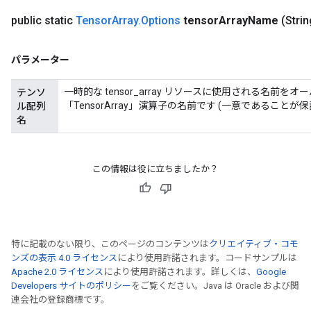
public static
Tensor
Array
.
Options
tensor
Array
Name
(Stri
パラメーター
一時的な tensor_array リソースに使用される名前
テンソ
「TensorArray」演算子の名前です (一意であることが
ル配列
名
この情報は役に立ちましたか？
特に記載のない限り、このページのコンテンツは
クリエイティブ・コモ
ンズの表示 4.0 ライセンス
により使用許諾されます。コードサンプルは
Apache 2.0 ライセンス
により使用許諾されます。詳しくは、
Google
Developers サイトのポリシー
をご覧ください。Java は Oracle および関
連会社の登録商標です。