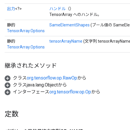
出力
<?>
ハンドル
（）
TensorArray へのハンドル。
静的
SameElementShapes
(ブール値の SameElem
TensorArray.Options
静的
tensorArrayName
(文字列 tensorArrayName
TensorArray.Options
継承されたメソッド
クラス
org.tensorflow.op.RawOp
から
クラスjava.lang.Objectから
インターフェース
org.tensorflow.op.Op
から
定数