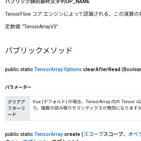
パブリック静的最終文字列
OP
_
NAME
TensorFlow コア エンジンによって認識される、この演算の
定数値:
"TensorArrayV3"
パブリックメソッド
public static
Tensor
Array
.
Options
clear
After
Read
(Boolean
パラメーター
true (デフォルト) の場合、TensorArray 内の T
クリアア
り、複数の読み取りセマンティクスが無効になります
フターリ
ード
public static
Tensor
Array
create
(
スコープ
スコープ、
オペ