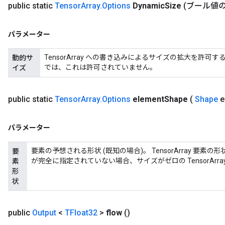
public static
Tensor
Array
.
Options
Dynamic
Size
(ブール値のd
パラメーター
TensorArray への書き込みによるサイズの拡大を許
動的サ
では、これは許可されていません。
イズ
public static
Tensor
Array
.
Options
element
Shape
(
Shape
e
パラメーター
要素の予想される形状 (既知の場合)。 TensorArray 
要
が完全に指定されていない場合、サイズがゼロの TensorArr
素
形
状
public
Output
<
TFloat32
>
flow
()