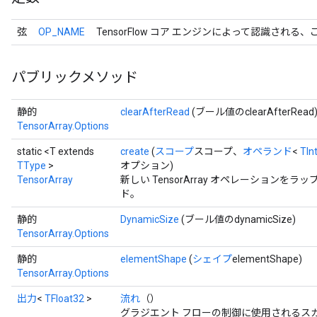
弦
OP_NAME
TensorFlow コア エンジンによって認識される
パブリックメソッド
静的
clearAfterRead
(ブール値のclearAfterRead
TensorArray.Options
static <T extends
create
(
スコープ
スコープ、
オペランド
<
TIn
TType
>
オプション)
TensorArray
新しい TensorArray オペレーション
ド。
静的
DynamicSize
(ブール値のdynamicSize)
TensorArray.Options
静的
elementShape
(
シェイプ
elementShape)
TensorArray.Options
出力
<
TFloat32
>
流れ
（）
グラジエント フローの制御に使用されるス