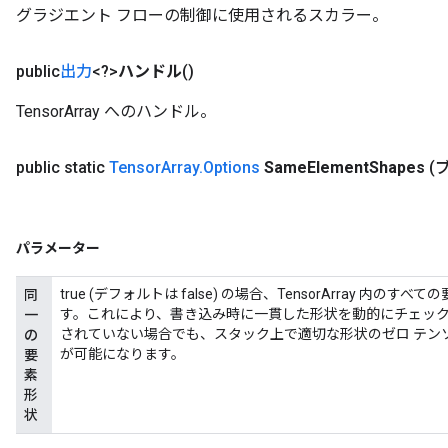
グラジエント フローの制御に使用されるスカラー。
public
出力
<?>
ハンドル
()
TensorArray へのハンドル。
public static
Tensor
Array
.
Options
Same
Element
Shapes
(
パラメーター
true (デフォルトは false) の場合、TensorArray 
同
す。これにより、書き込み時に一貫した形状を動的にチェックしたり
一
されていない場合でも、スタック上で適切な形状のゼロ テン
の
が可能になります。
要
素
形
状