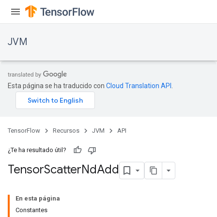
JVM
Esta página se ha traducido con
Cloud Translation API
.
TensorFlow
Recursos
JVM
API
¿Te ha resultado útil?
Tensor
Scatter
Nd
Add
En esta página
Constantes