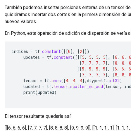
También podemos insertar porciones enteras de un tensor de r
quisiéramos insertar dos cortes en la primera dimensión de u
nuevos valores.
En Python, esta operación de adición de dispersión se vería a
indices
=
tf
.
constant
(
[[
0
]
,
[
2
]]
)
updates
=
tf
.
constant
(
[[[
5
,
5
,
5
,
5
]
,
[
6
,
6
,
[
7
,
7
,
7
,
7
]
,
[
8
,
8
,
8
[[
5
,
5
,
5
,
5
]
,
[
6
,
6
,
6
[
7
,
7
,
7
,
7
]
,
[
8
,
8
,
8
tensor
=
tf
.
ones
(
[
4
,
4
,
4
]
,
dtype
=
tf
.
int32
)
updated
=
tf
.
tensor_scatter_nd_add
(
tensor
,
in
print
(
updated
)
El tensor resultante quedaría así:
[[[6, 6, 6, 6], [7, 7, 7, 7], [8, 8, 8, 8], [9, 9, 9, 9]], [[1, 1, 1 , 1], [1, 1, 1,