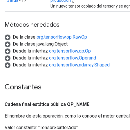
Salida
<T>
producción
()
Un nuevo tensor copiado del tensor y se agr
Métodos heredados
De la clase
org.tensorflow.op.RawOp
De la clase java.lang.Object
Desde la interfaz
org.tensorflow.op.Op
Desde la interfaz
org.tensorflow.Operand
Desde la interfaz
org.tensorflow.ndarray.Shaped
Constantes
Cadena final estática pública
OP
_
NAME
El nombre de esta operación, como lo conoce el motor centra
Valor constante:
"TensorScatterAdd"