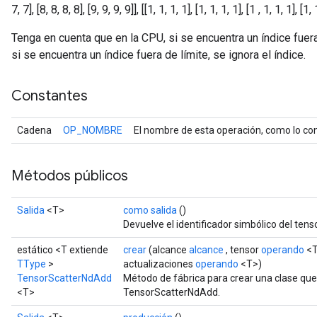
7, 7], [8, 8, 8, 8], [9, 9, 9, 9]], [[1, 1, 1, 1], [1, 1, 1, 1], [1 , 1, 1, 1], [1, 
Tenga en cuenta que en la CPU, si se encuentra un índice fuera
si se encuentra un índice fuera de límite, se ignora el índice.
Constantes
Cadena
OP_NOMBRE
El nombre de esta operación, como lo con
Métodos públicos
Salida
<T>
como salida
()
Devuelve el identificador simbólico del tenso
estático <T extiende
crear
(alcance
alcance
, tensor
operando
<T
TType
>
actualizaciones
operando
<T>)
TensorScatterNdAdd
Método de fábrica para crear una clase qu
<T>
TensorScatterNdAdd.