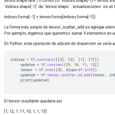
tensor.shape.rank`) o cortes (si `indices.shape[-1] < tensor.sh
`indices.shape[-1]` de `tensor.shape`. `actualizaciones` es un
índices.forma[:-1] + tensor.forma[índices.forma[-1]:]
La forma más simple de tensor_scatter_add es agregar elemen
Por ejemplo, digamos que queremos sumar 4 elementos en un
En Python, esta operación de adición de dispersión se vería a
indices
=
tf
.
constant
(
[[
4
]
,
[
3
]
,
[
1
]
,
[
7
]]
)
updates
=
tf
.
constant
(
[
9
,
10
,
11
,
12
]
)
tensor
=
tf
.
ones
(
[
8
]
,
dtype
=
tf
.
int32
)
updated
=
tf
.
tensor_scatter_nd_add
(
tensor
,
in
print
(
updated
)
El tensor resultante quedaría así:
[1, 12, 1, 11, 10, 1, 1, 13]