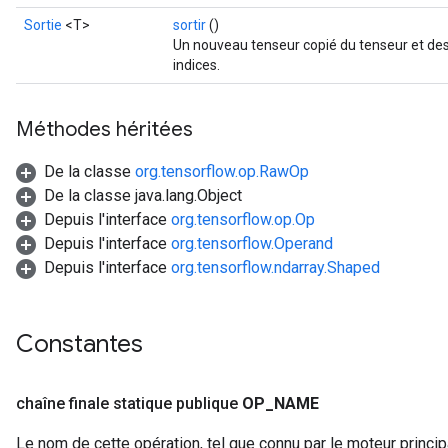
Sortie
<T>
sortir
()
Un nouveau tenseur copié du tenseur et des
indices.
Méthodes héritées
De la classe
org.tensorflow.op.RawOp
De la classe java.lang.Object
Depuis l'interface
org.tensorflow.op.Op
Depuis l'interface
org.tensorflow.Operand
Depuis l'interface
org.tensorflow.ndarray.Shaped
Constantes
chaîne finale statique publique
OP
_
NAME
Le nom de cette opération, tel que connu par le moteur princi