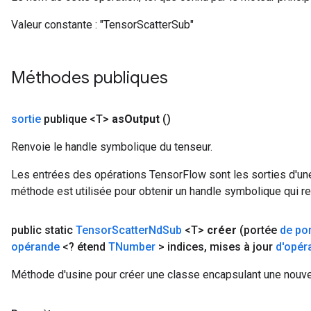
Valeur constante :
"TensorScatterSub"
Méthodes publiques
sortie
publique <T>
as
Output
()
Renvoie le handle symbolique du tenseur.
Les entrées des opérations TensorFlow sont les sorties d'une
méthode est utilisée pour obtenir un handle symbolique qui rep
public static
Tensor
Scatter
Nd
Sub
<T>
créer
(portée
de po
opérande
<? étend
TNumber
> indices
,
mises à jour
d'opér
Méthode d'usine pour créer une classe encapsulant une nouv