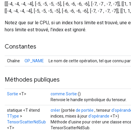
[[[-4, -4, -4, -4], [-5, -5, -5, -5], [-6, -6, -6, -6], [-7, -7 , -7, -7]], [[1, 1,
[[-4, -4, -4, -4], [-5, -5, -5, -5], [-6, -6, -6, -6], [-7, -7 , -7, -7]], [[1, 1,
Notez que sur le CPU, si un index hors limite est trouvé, une e
hors limite est trouvé, l'index est ignoré.
Constantes
Chaîne
OP_NAME
Le nom de cette opération, tel que connu par
Méthodes publiques
Sortie
<T>
comme Sortie
()
Renvoie le handle symbolique du tenseur.
statique <T étend
créer
(portée
de portée
, tenseur
d'opérand
TType
>
indices, mises à jour
d'opérande
<T>)
TensorScatterNdSub
Méthode d'usine pour créer une classe enca
<T>
TensorScatterNdSub.