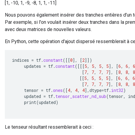
[1, -10, 1, -9, -8, 1, 1, -11]
Nous pouvons également insérer des tranches entières d’un te
Par exemple, si l'on voulait insérer deux tranches dans la pr
avec deux matrices de nouvelles valeurs.
En Python, cette opération d'ajout dispersé ressemblerait à ce
indices
=
tf
.
constant
(
[[
0
]
,
[
2
]]
)
updates
=
tf
.
constant
(
[[[
5
,
5
,
5
,
5
]
,
[
6
,
6
,
[
7
,
7
,
7
,
7
]
,
[
8
,
8
,
8
[[
5
,
5
,
5
,
5
]
,
[
6
,
6
,
6
[
7
,
7
,
7
,
7
]
,
[
8
,
8
,
8
tensor
=
tf
.
ones
(
[
4
,
4
,
4
]
,
dtype
=
tf
.
int32
)
updated
=
tf
.
tensor_scatter_nd_sub
(
tensor
,
in
print
(
updated
)
Le tenseur résultant ressemblerait à ceci :