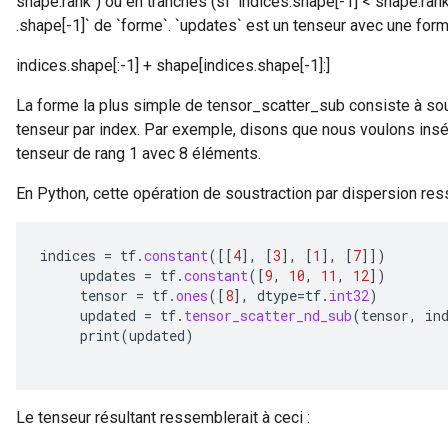
shape.rank`) ou en tranches (si `indices.shape[-1] < shape.rank
.shape[-1]` de `forme`. `updates` est un tenseur avec une for
indices.shape[:-1] + shape[indices.shape[-1]:]
La forme la plus simple de tensor_scatter_sub consiste à sou
tenseur par index. Par exemple, disons que nous voulons ins
tenseur de rang 1 avec 8 éléments.
En Python, cette opération de soustraction par dispersion ress
indices
=
tf
.
constant
(
[[
4
]
,
[
3
]
,
[
1
]
,
[
7
]]
)
updates
=
tf
.
constant
(
[
9
,
10
,
11
,
12
]
)
tensor
=
tf
.
ones
(
[
8
]
,
dtype
=
tf
.
int32
)
updated
=
tf
.
tensor_scatter_nd_sub
(
tensor
,
in
print
(
updated
)
Le tenseur résultant ressemblerait à ceci :