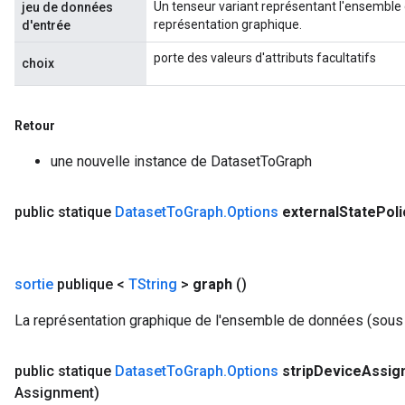
Un tenseur variant représentant l'ensemble 
jeu de données
représentation graphique.
d'entrée
porte des valeurs d'attributs facultatifs
choix
Retour
une nouvelle instance de DatasetToGraph
public statique
Dataset
To
Graph
.
Options
external
State
Poli
sortie
publique <
TString
>
graph
()
La représentation graphique de l'ensemble de données (sous 
public statique
Dataset
To
Graph
.
Options
strip
Device
Assig
Assignment)