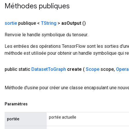
Méthodes publiques
sortie
publique <
TString
>
as
Output
()
Renvoie le handle symbolique du tenseur.
Les entrées des opérations TensorFlow sont les sorties d'une
méthode est utilisée pour obtenir un handle symbolique qui rep
public static
Dataset
To
Graph
create
(
Scope
scope
,
Opera
Méthode d'usine pour créer une classe encapsulant une nouve
Paramètres
portée actuelle
portée