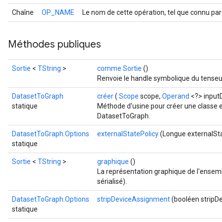
Chaîne
OP_NAME
Le nom de cette opération, tel que connu par
Méthodes publiques
Sortie
<
TString
>
comme Sortie
()
Renvoie le handle symbolique du tenseu
DatasetToGraph
créer
(
Scope
scope,
Operand
<?> input
statique
Méthode d'usine pour créer une classe 
DatasetToGraph.
DatasetToGraph.Options
externalStatePolicy
(Longue externalSta
statique
Sortie
<
TString
>
graphique
()
La représentation graphique de l'ense
sérialisé).
DatasetToGraph.Options
stripDeviceAssignment
(booléen stripD
statique