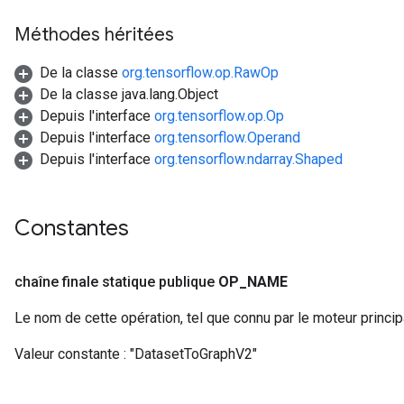
Méthodes héritées
De la classe
org.tensorflow.op.RawOp
De la classe java.lang.Object
Depuis l'interface
org.tensorflow.op.Op
Depuis l'interface
org.tensorflow.Operand
Depuis l'interface
org.tensorflow.ndarray.Shaped
Constantes
chaîne finale statique publique
OP
_
NAME
Le nom de cette opération, tel que connu par le moteur princi
Valeur constante :
"DatasetToGraphV2"