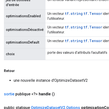
jeu de données
d'entrée
tf.string
tf.Tensor
Un vecteur
iden
optimisationsEnabled
l'utilisateur.
tf.string
tf.Tensor
Un vecteur
iden
optimisationsDésactivé
l'utilisateur.
tf.string
tf.Tensor
Un vecteur
iden
optimisationsDefault
porte des valeurs d'attributs facultatifs
choix
Retour
une nouvelle instance d'OptimizeDatasetV2
sortie
publique <?>
handle
()
public statique
Optimize
Dataset
V2
.
Options
optimisation
Co