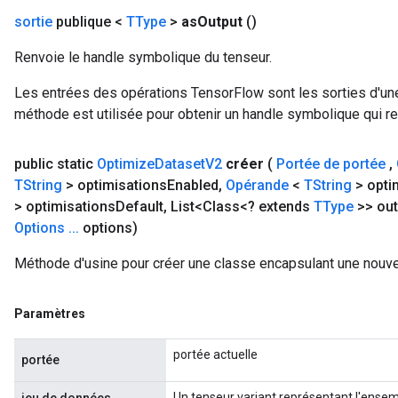
sortie
publique <
TType
>
as
Output
()
Renvoie le handle symbolique du tenseur.
Les entrées des opérations TensorFlow sont les sorties d'une
méthode est utilisée pour obtenir un handle symbolique qui rep
public static
Optimize
Dataset
V2
créer
(
Portée de portée
,
TString
> optimisations
Enabled
,
Opérande
<
TString
> opti
> optimisations
Default
,
List<Class<? extends
TType
>> out
Options
.
.
.
options)
Méthode d'usine pour créer une classe encapsulant une nouv
Paramètres
portée actuelle
portée
Un tenseur variant représentant l'ense