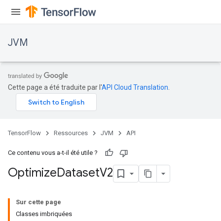
JVM
r
Cette page a été traduite par l'
API Cloud Translation
.
TensorFlow
Ressources
JVM
API
Ce contenu vous a-t-il été utile ?
Optimize
Dataset
V2
Sur cette page
Classes imbriquées