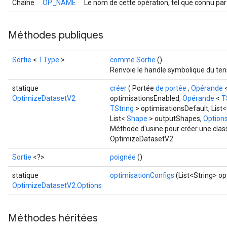
Chaîne
OP_NAME
Le nom de cette opération, tel que connu par
Méthodes publiques
Sortie
<
TType
>
comme Sortie
()
Renvoie le handle symbolique du ten
statique
créer
( Portée
de portée
,
Opérande
<
OptimizeDatasetV2
optimisationsEnabled,
Opérande
<
T
TString
> optimisationsDefault, List
List<
Shape
> outputShapes,
Options.
Méthode d'usine pour créer une clas
OptimizeDatasetV2.
Sortie
<?>
poignée
()
statique
optimisationConfigs
(List<String> op
OptimizeDatasetV2.Options
Méthodes héritées