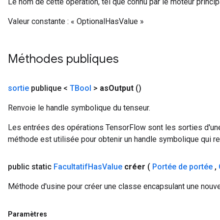
Le nom de cette opération, tel que connu par le moteur princi
Valeur constante :
« OptionalHasValue »
Méthodes publiques
sortie
publique <
TBool
>
as
Output
()
Renvoie le handle symbolique du tenseur.
Les entrées des opérations TensorFlow sont les sorties d'une
méthode est utilisée pour obtenir un handle symbolique qui rep
public static
Facultatif
Has
Value
créer
(
Portée de portée
,
Méthode d'usine pour créer une classe encapsulant une nouve
Paramètres