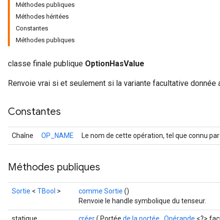
Méthodes publiques
Méthodes héritées
Constantes
Méthodes publiques
classe finale publique
OptionHasValue
Renvoie vrai si et seulement si la variante facultative donnée a
Constantes
Chaîne
OP_NAME
Le nom de cette opération, tel que connu par
Méthodes publiques
Sortie
<
TBool
>
comme Sortie
()
Renvoie le handle symbolique du tenseur.
statique
créer
( Portée
de la portée
,
Opérande
<?> facu