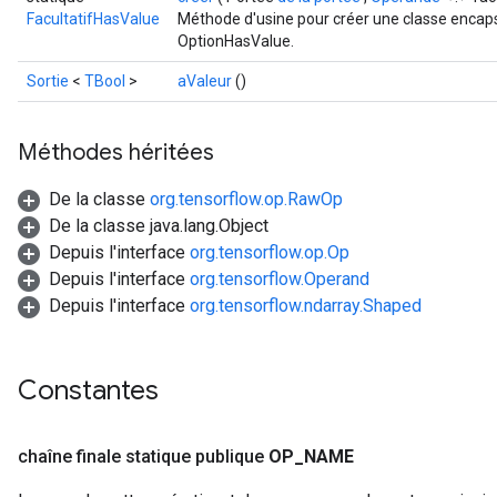
FacultatifHasValue
Méthode d'usine pour créer une classe encaps
OptionHasValue.
Sortie
<
TBool
>
aValeur
()
Méthodes héritées
De la classe
org.tensorflow.op.RawOp
De la classe java.lang.Object
Depuis l'interface
org.tensorflow.op.Op
Depuis l'interface
org.tensorflow.Operand
Depuis l'interface
org.tensorflow.ndarray.Shaped
Constantes
chaîne finale statique publique
OP
_
NAME